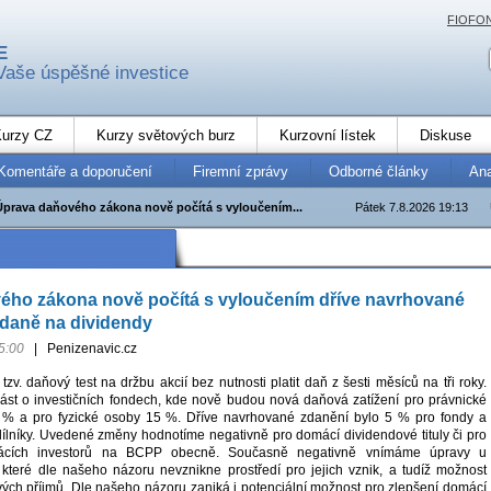
FIOFO
E
Vaše úspěšné investice
urzy CZ
Kurzy světových burz
Kurzovní lístek
Diskuse
Komentáře a doporučení
Firemní zprávy
Odborné články
An
Úprava daňového zákona nově počítá s vyloučením...
Pátek 7.8.2026 19:13
ého zákona nově počítá s vyloučením dříve navrhované
 daně na dividendy
5:00
|
Penizenavic.cz
zv. daňový test na držbu akcií bez nutnosti platit daň z šesti měsíců na tři roky.
ást o investičních fondech, kde nově budou nová daňová zatížení pro právnické
 % a pro fyzické osoby 15 %. Dříve navrhované zdanění bylo 5 % pro fondy a
ílníky. Uvedené změny hodnotíme negativně pro domácí dividendové tituly či pro
ácích investorů na BCPP obecně. Současně negativně vnímáme úpravy u
, které dle našeho názoru nevznikne prostředí pro jejich vznik, a tudíž možnost
ch příjmů. Dle našeho názoru zaniká i potenciální možnost pro zlepšení domácí