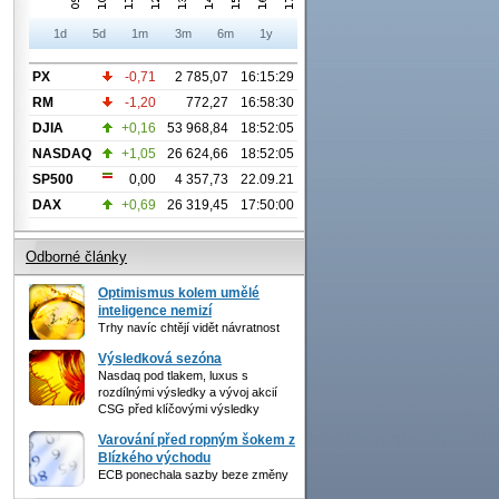
1d
5d
1m
3m
6m
1y
PX
-0,71
2 785,07
16:15:29
RM
-1,20
772,27
16:58:30
DJIA
+0,16
53 968,84
18:52:05
NASDAQ
+1,05
26 624,66
18:52:05
SP500
0,00
4 357,73
22.09.21
DAX
+0,69
26 319,45
17:50:00
Odborné články
Optimismus kolem umělé
inteligence nemizí
Trhy navíc chtějí vidět návratnost
Výsledková sezóna
Nasdaq pod tlakem, luxus s
rozdílnými výsledky a vývoj akcií
CSG před klíčovými výsledky
Varování před ropným šokem z
Blízkého východu
ECB ponechala sazby beze změny