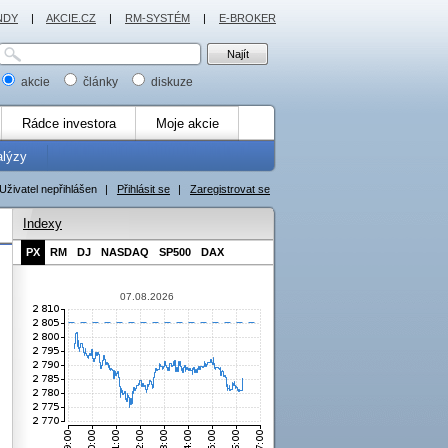
NDY
|
AKCIE.CZ
|
RM-SYSTÉM
|
E-BROKER
akcie
články
diskuze
Rádce investora
Moje akcie
alýzy
Uživatel nepřihlášen
|
Přihlásit se
|
Zaregistrovat se
Indexy
PX
RM
DJ
NASDAQ
SP500
DAX
07.08.2026