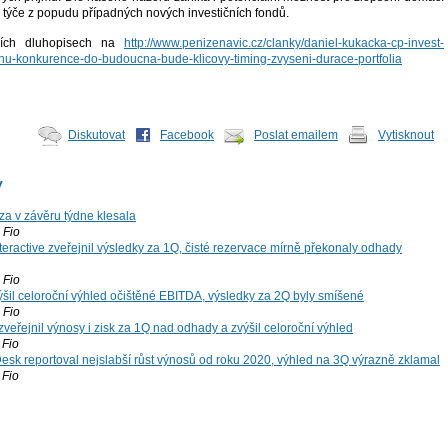
 týče z popudu případných nových investičních fondů.
ních dluhopisech na
http://www.penizenavic.cz/clanky/daniel-kukacka-cp-invest-
u-konkurence-do-budoucna-bude-klicovy-timing-zvyseni-durace-portfolia
Diskutovat
Facebook
Poslat emailem
Vytisknout
y
za v závěru týdne klesala
Fio
teractive zveřejnil výsledky za 1Q, čisté rezervace mírně překonaly odhady
Fio
šil celoroční výhled očištěné EBITDA, výsledky za 2Q byly smíšené
Fio
zveřejnil výnosy i zisk za 1Q nad odhady a zvýšil celoroční výhled
Fio
esk reportoval nejslabší růst výnosů od roku 2020, výhled na 3Q výrazně zklamal
Fio