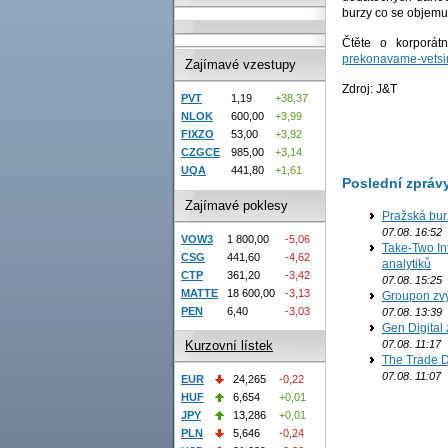
burzy co se objemu
Čtěte o korporát
prekonavame-vetsin
Zajímavé vzestupy
Zdroj: J&T
PVT
1,19
+38,37
NLOK
600,00
+3,99
FIXZO
53,00
+3,92
CZGCE
985,00
+3,14
UQA
441,80
+1,61
Poslední zpráv
Zajímavé poklesy
Pražská bur
07.08. 16:52
VOW3
1 800,00
-5,06
Take-Two In
CSG
441,60
-4,62
analytiků
CTP
361,20
-3,42
07.08. 15:25
MATTE
18 600,00
-3,13
Groupon zvý
PEN
6,40
-3,03
07.08. 13:39
Gen Digital 
07.08. 11:17
Kurzovní lístek
The Trade D
07.08. 11:07
EUR
24,265
-0,22
HUF
6,654
+0,01
JPY
13,286
+0,01
PLN
5,646
-0,24