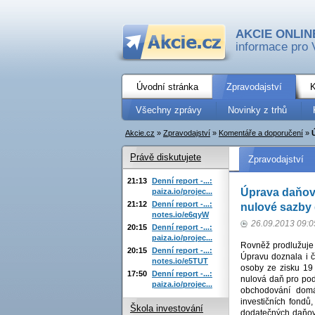
AKCIE ONLIN
informace pro 
Úvodní stránka
Zpravodajství
K
Všechny zprávy
Novinky z trhů
Akcie.cz
»
Zpravodajství
»
Komentáře a doporučení
»
Právě diskutujete
Zpravodajství
21:13
Denní report -...:
Úprava daňov
paiza.io/projec...
21:12
Denní report -...:
nulové sazby
notes.io/e6qyW
26.09.2013 09:0
20:15
Denní report -...:
paiza.io/projec...
Rovněž prodlužuje t
20:15
Denní report -...:
Úpravu doznala i č
notes.io/e5TUT
osoby ze zisku 19
17:50
Denní report -...:
nulová daň pro pod
paiza.io/projec...
obchodování dom
investičních fondů
Škola investování
dodatečných daňový