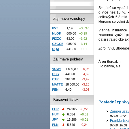
Skupině se vyplácí 
o více než 13 %. 
celkových 5,3 mld.
Zajímavé vzestupy
kterému se velmi da
PVT
1,19
+38,37
Vienna Insurance 
NLOK
600,00
+3,99
znamená využití po
FIXZO
53,00
+3,92
další strategické ak
CZGCE
985,00
+3,14
Zdroj: VIG, Bloomb
UQA
441,80
+1,61
Zajímavé poklesy
Áron Berezkin
Fio banka, a.s.
VOW3
1 800,00
-5,06
CSG
441,60
-4,62
CTP
361,20
-3,42
MATTE
18 600,00
-3,13
PEN
6,40
-3,03
Kurzovní lístek
Poslední zpráv
EUR
24,265
-0,22
Zámoří uzav
HUF
6,654
+0,01
07.08. 22:25
JPY
13,286
+0,01
Frankfurtsk
PLN
5,646
-0,24
07.08. 18:01