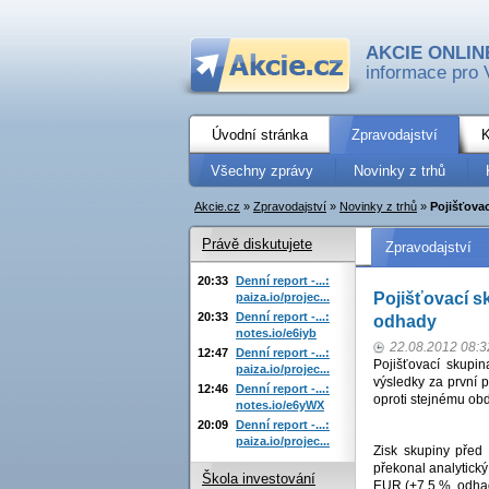
AKCIE ONLIN
informace pro 
Úvodní stránka
Zpravodajství
K
Všechny zprávy
Novinky z trhů
Akcie.cz
»
Zpravodajství
»
Novinky z trhů
»
Pojišťovac
Právě diskutujete
Zpravodajství
20:33
Denní report -...:
Pojišťovací s
paiza.io/projec...
20:33
Denní report -...:
odhady
notes.io/e6iyb
22.08.2012 08:3
12:47
Denní report -...:
Pojišťovací skupi
paiza.io/projec...
výsledky za první 
12:46
Denní report -...:
oproti stejnému obd
notes.io/e6yWX
20:09
Denní report -...:
paiza.io/projec...
Zisk skupiny před
překonal analytický
Škola investování
EUR (+7,5 %, odhad