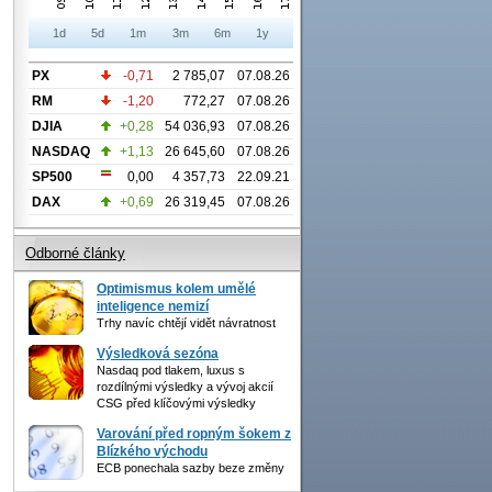
1d
5d
1m
3m
6m
1y
PX
-0,71
2 785,07
07.08.26
RM
-1,20
772,27
07.08.26
DJIA
+0,28
54 036,93
07.08.26
NASDAQ
+1,13
26 645,60
07.08.26
SP500
0,00
4 357,73
22.09.21
DAX
+0,69
26 319,45
07.08.26
Odborné články
Optimismus kolem umělé
inteligence nemizí
Trhy navíc chtějí vidět návratnost
Výsledková sezóna
Nasdaq pod tlakem, luxus s
rozdílnými výsledky a vývoj akcií
CSG před klíčovými výsledky
Varování před ropným šokem z
Blízkého východu
ECB ponechala sazby beze změny