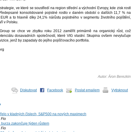
strategie, ve které se soustředí na region střední a východní Evropy, kde zisk rostl
Předepsané konsolidované pojistné rostlo v daném období o dalších 11,7 % na
 EUR a to hlavně díky 24,1% nárůstu pojistného v segmentu životního pojištění,
ří v Polsku.
Group se chce ve zbytku roku 2012 zaměřit primárně na organický růst, což
tenciálu dosavadních společností, které VIG vlastní. Skupina ovšem nevylučuje
vizice, jenž by zapadaly do jejího pojišťovacího portfolia.
erg
Autor: Áron Berezkin
Diskutovat
Facebook
Poslat emailem
Vytisknout
y
řelo v kladných číslech, S&P500 na nových maximech
Fio
á burza zakončuje týden růstem
Fio