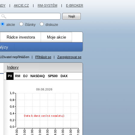
NDY
|
AKCIE.CZ
|
RM-SYSTÉM
|
E-BROKER
akcie
články
diskuze
Rádce investora
Moje akcie
alýzy
Uživatel nepřihlášen
|
Přihlásit se
|
Zaregistrovat se
Indexy
PX
RM
DJ
NASDAQ
SP500
DAX
09.08.2026