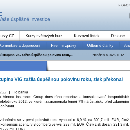
FIOFO
E
Vaše úspěšné investice
urzy CZ
Kurzy světových burz
Kurzovní lístek
Diskuse
Komentáře a doporučení
Firemní zprávy
Odborné články
An
í skupina VIG zažila úspěšnou polovinu roku,...
Neděle 9.8.2026 11:12
kupina VIG zažila úspěšnou polovinu roku, zisk překonal
2:22
|
Fio banka
na Vienna Insurance Group dnes ráno reportovala konsolidované hospodářské
pololetí roku 2012, ve kterém zaznamenala téměř 7% nárůst zisku před zdaněním
obí vloni.
 zdaněním se v první polovině roku vyhoupl o 6,9 % na 301,7 mil. EUR, čímž
 konsensus agentury Bloomberg ve výši 288 mil. EUR. Čistý zisk dosáhl 231,3 mil.
 227 mil. EUR).