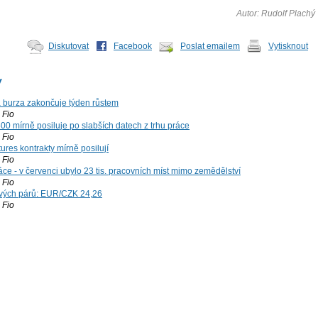
Autor: Rudolf Plachý
Diskutovat
Facebook
Poslat emailem
Vytisknout
y
á burza zakončuje týden růstem
Fio
00 mírně posiluje po slabších datech z trhu práce
Fio
ures kontrakty mírně posilují
Fio
ce - v červenci ubylo 23 tis. pracovních míst mimo zemědělství
Fio
vých párů: EUR/CZK 24,26
Fio