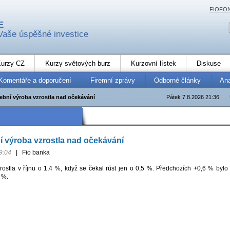
FIOFO
E
Vaše úspěšné investice
urzy CZ
Kurzy světových burz
Kurzovní lístek
Diskuse
Komentáře a doporučení
Firemní zprávy
Odborné články
An
ební výroba vzrostla nad očekávání
Pátek 7.8.2026 21:36
 výroba vzrostla nad očekávání
9:04
|
Fio banka
rostla v říjnu o 1,4 %, když se čekal růst jen o 0,5 %. Předchozích +0,6 % bylo
 %.