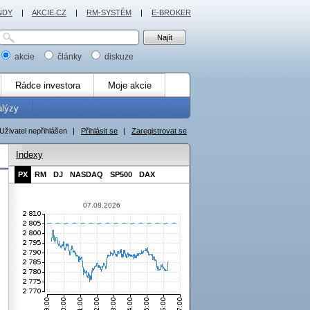
NDY
|
AKCIE.CZ
|
RM-SYSTÉM
|
E-BROKER
akcie
články
diskuze
Rádce investora
Moje akcie
alýzy
Uživatel nepřihlášen
|
Přihlásit se
|
Zaregistrovat se
Indexy
PX
RM
DJ
NASDAQ
SP500
DAX
07.08.2026