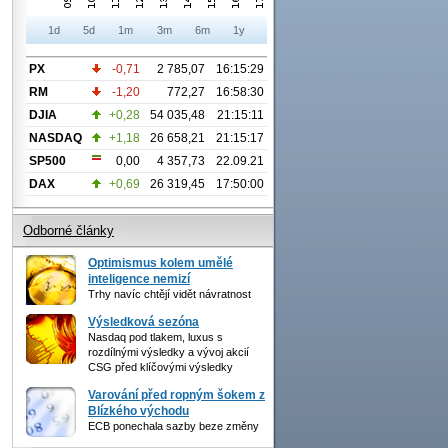
1d
5d
1m
3m
6m
1y
PX
-0,71
2 785,07
16:15:29
RM
-1,20
772,27
16:58:30
DJIA
+0,28
54 035,48
21:15:11
NASDAQ
+1,18
26 658,21
21:15:17
SP500
0,00
4 357,73
22.09.21
DAX
+0,69
26 319,45
17:50:00
Odborné články
Optimismus kolem umělé
inteligence nemizí
Trhy navíc chtějí vidět návratnost
Výsledková sezóna
Nasdaq pod tlakem, luxus s
rozdílnými výsledky a vývoj akcií
CSG před klíčovými výsledky
Varování před ropným šokem z
Blízkého východu
ECB ponechala sazby beze změny