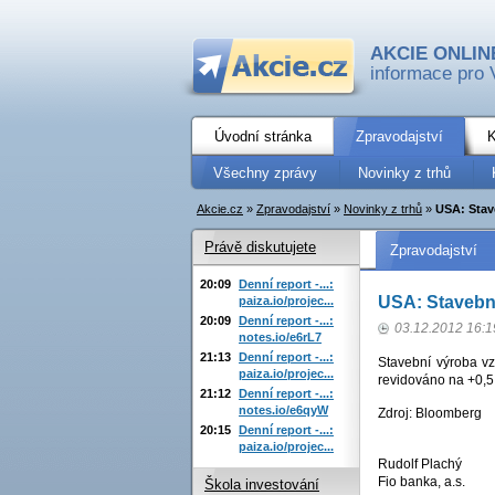
AKCIE ONLIN
informace pro 
Úvodní stránka
Zpravodajství
K
Všechny zprávy
Novinky z trhů
Akcie.cz
»
Zpravodajství
»
Novinky z trhů
»
USA: Stav
Právě diskutujete
Zpravodajství
20:09
Denní report -...:
USA: Stavební
paiza.io/projec...
20:09
Denní report -...:
03.12.2012 16:1
notes.io/e6rL7
21:13
Denní report -...:
Stavební výroba vz
paiza.io/projec...
revidováno na +0,5
21:12
Denní report -...:
notes.io/e6qyW
Zdroj: Bloomberg
20:15
Denní report -...:
paiza.io/projec...
Rudolf Plachý
Fio banka, a.s.
Škola investování