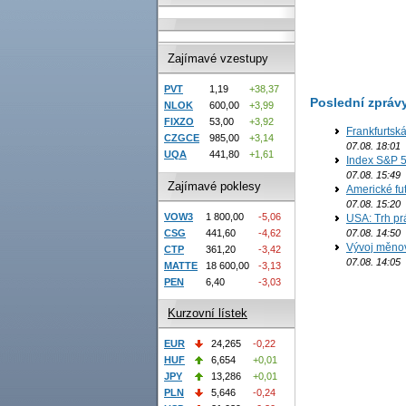
Zajímavé vzestupy
PVT
1,19
+38,37
Poslední zpráv
NLOK
600,00
+3,99
FIXZO
53,00
+3,92
Frankfurtsk
CZGCE
985,00
+3,14
07.08. 18:01
UQA
441,80
+1,61
Index S&P 5
07.08. 15:49
Zajímavé poklesy
Americké fut
07.08. 15:20
VOW3
1 800,00
-5,06
USA: Trh prá
CSG
441,60
-4,62
07.08. 14:50
Vývoj měno
CTP
361,20
-3,42
07.08. 14:05
MATTE
18 600,00
-3,13
PEN
6,40
-3,03
Kurzovní lístek
EUR
24,265
-0,22
HUF
6,654
+0,01
JPY
13,286
+0,01
PLN
5,646
-0,24