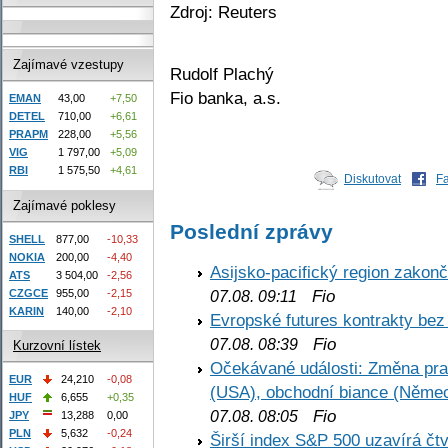
Zdroj: Reuters
Zajímavé vzestupy
Rudolf Plachý
Fio banka, a.s.
EMAN
43,00
+7,50
DETEL
710,00
+6,61
PRAPM
228,00
+5,56
VIG
1 797,00
+5,09
RBI
1 575,50
+4,61
Diskutovat
F
Zajímavé poklesy
Poslední zprávy
SHELL
877,00
-10,33
NOKIA
200,00
-4,40
Asijsko-pacifický region zakon
ATS
3 504,00
-2,56
Fio
CZGCE
955,00
-2,15
07.08. 09:11
KARIN
140,00
-2,10
Evropské futures kontrakty be
Fio
07.08. 08:39
Kurzovní lístek
Očekávané události: Změna pr
EUR
24,210
-0,08
(USA), obchodní biance (Něme
HUF
6,655
+0,35
Fio
07.08. 08:05
JPY
13,288
0,00
PLN
5,632
-0,24
Širší index S&P 500 uzavírá čt