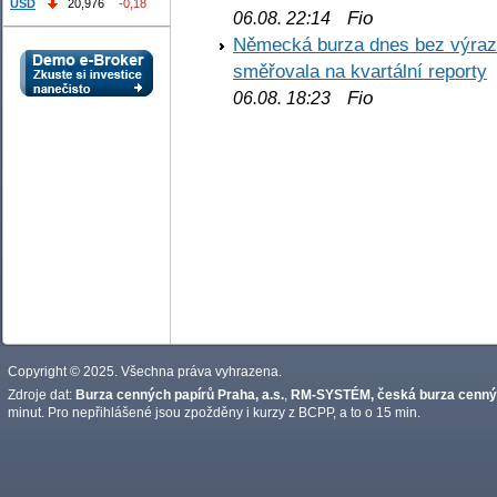
USD
20,976
-0,18
Fio
06.08. 22:14
Německá burza dnes bez výrazn
směřovala na kvartální reporty
Fio
06.08. 18:23
Copyright © 2025. Všechna práva vyhrazena.
Zdroje dat:
Burza cenných papírů Praha, a.s.
,
RM-SYSTÉM, česká burza cennýc
minut. Pro nepřihlášené jsou zpožděny i kurzy z BCPP, a to o 15 min.