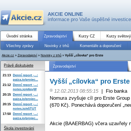
AKCIE ONLINE
informace pro Vaše úspěšné investice
Úvodní stránka
Zpravodajství
Kurzy CZ
Kurzy světový
Všechny zprávy
Novinky z trhů
Komentáře a doporučení
Akcie.cz
»
Zpravodajství
»
Novinky z trhů
»
Vyšší „cílovka“ pro Erste
Právě diskutujete
Zpravodajství
21:13
Denní report -...:
Vyšší „cílovka“ pro Erste
paiza.io/projec...
21:12
Denní report -...:
notes.io/e6qyW
12.02.2013 08:55:15
|
Fio banka
20:15
Denní report -...:
Nomura zvyšuje cíl pro Erste Grou
paiza.io/projec...
(670 Kč). Ponechává doporučení „neu
20:15
Denní report -...:
notes.io/e5TUT
17:50
Denní report -...:
paiza.io/projec...
Akcie (BAAERBAG) včera uzavřely n
Škola investování