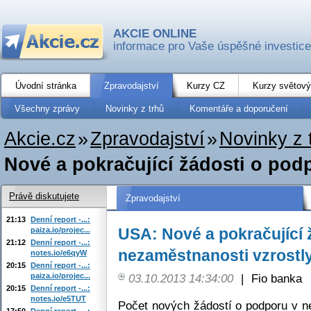
AKCIE ONLINE
informace pro Vaše úspěšné investice
Úvodní stránka
Zpravodajství
Kurzy CZ
Kurzy světový
Všechny zprávy
Novinky z trhů
Komentáře a doporučení
Akcie.cz
»
Zpravodajství
»
Novinky z 
Nové a pokračující žádosti o podp
Právě diskutujete
Zpravodajství
21:13
Denní report -...:
USA: Nové a pokračující 
paiza.io/projec...
21:12
Denní report -...:
nezaměstnanosti vzrostl
notes.io/e6qyW
20:15
Denní report -...:
paiza.io/projec...
03.10.2013 14:34:00
|
Fio banka
20:15
Denní report -...:
notes.io/e5TUT
Počet nových žádostí o podporu v n
17:50
Denní report -...: