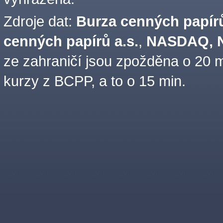
Zdroje dat:
Burza cenných papírů
cenných papírů a.s.
,
NASDAQ, N
ze zahraničí jsou zpožděna o 20 m
kurzy z BCPP, a to o 15 min.