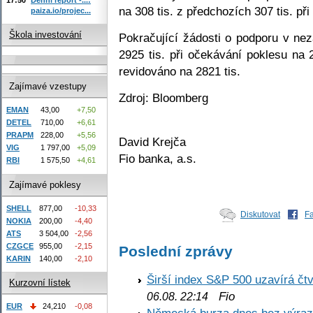
na 308 tis. z předchozích 307 tis. při
paiza.io/projec...
Škola investování
Pokračující žádosti o podporu v nez
2925 tis. při očekávání poklesu na 
revidováno na 2821 tis.
Zajímavé vzestupy
Zdroj: Bloomberg
EMAN
43,00
+7,50
DETEL
710,00
+6,61
PRAPM
228,00
+5,56
David Krejča
VIG
1 797,00
+5,09
Fio banka, a.s.
RBI
1 575,50
+4,61
Zajímavé poklesy
SHELL
877,00
-10,33
Diskutovat
F
NOKIA
200,00
-4,40
ATS
3 504,00
-2,56
CZGCE
955,00
-2,15
Poslední zprávy
KARIN
140,00
-2,10
Širší index S&P 500 uzavírá čt
Kurzovní lístek
Fio
06.08. 22:14
EUR
24,210
-0,08