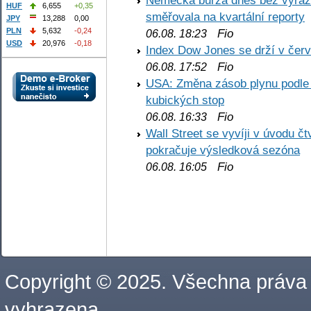
Německá burza dnes bez výrazn
HUF
6,655
+0,35
směřovala na kvartální reporty
JPY
13,288
0,00
PLN
5,632
-0,24
Fio
06.08. 18:23
USD
20,976
-0,18
Index Dow Jones se drží v čer
Fio
06.08. 17:52
USA: Změna zásob plynu podle E
kubických stop
Fio
06.08. 16:33
Wall Street se vyvíji v úvodu 
pokračuje výsledková sezóna
Fio
06.08. 16:05
Copyright © 2025. Všechna práva
vyhrazena.