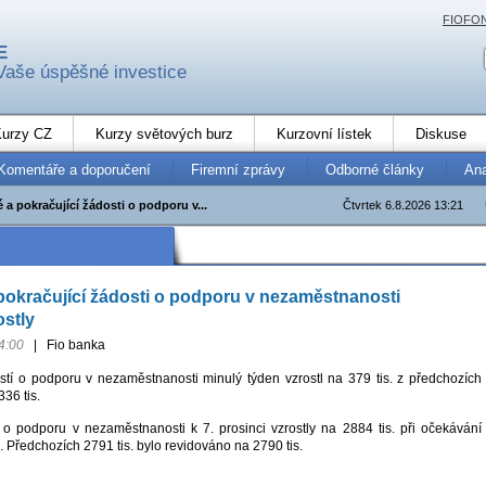
FIOFO
E
Vaše úspěšné investice
urzy CZ
Kurzy světových burz
Kurzovní lístek
Diskuse
Komentáře a doporučení
Firemní zprávy
Odborné články
An
a pokračující žádosti o podporu v...
Čtvrtek 6.8.2026 13:21
okračující žádosti o podporu v nezaměstnanosti
stly
4:00
|
Fio banka
tí o podporu v nezaměstnanosti minulý týden vzrostl na 379 tis. z předchozích
336 tis.
i o podporu v nezaměstnanosti k 7. prosinci vzrostly na 2884 tis. při očekávání
. Předchozích 2791 tis. bylo revidováno na 2790 tis.