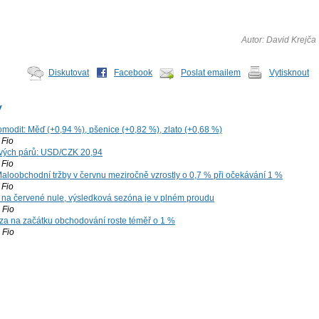
Autor: David Krejča
Diskutovat
Facebook
Poslat emailem
Vytisknout
y
omodit: Měď (+0,94 %), pšenice (+0,82 %), zlato (+0,68 %)
Fio
vých párů: USD/CZK 20,94
Fio
aloobchodní tržby v červnu meziročně vzrostly o 0,7 % při očekávání 1 %
Fio
 na červené nule, výsledková sezóna je v plném proudu
Fio
za na začátku obchodování roste téměř o 1 %
Fio