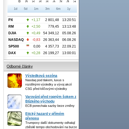
1d
5d
1m
3m
6m
1y
PX
+1,17
2 801,48
13:20:51
RM
+2,50
779,45
13:13:48
DJIA
+0,49
54 349,12
05.08.26
NASDAQ
-0,83
26 363,44
06.08.26
SP500
0,00
4 357,73
22.09.21
DAX
+0,28
26 199,27
13:00:01
Odborné články
Výsledková sezóna
Nasdaq pod tlakem, luxus s
rozdílnými výsledky a vývoj akcií
CSG před klíčovými výsledky
Varování před ropným šokem z
Blízkého východu
ECB ponechala sazby beze změny
Etický hazard v přímém
přenosu
Trumpovy další dokumenty odhalují
zběsilé tempo obchodování na burze