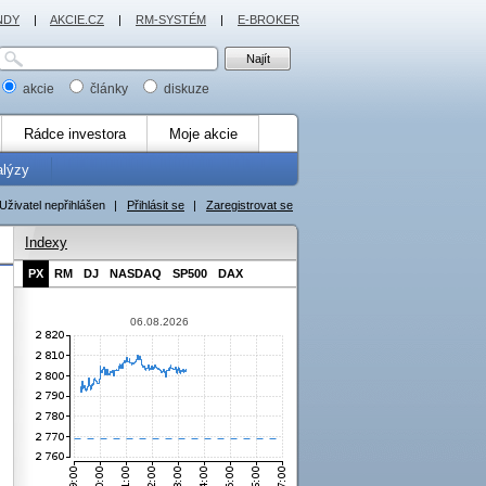
NDY
|
AKCIE.CZ
|
RM-SYSTÉM
|
E-BROKER
akcie
články
diskuze
Rádce investora
Moje akcie
alýzy
Uživatel nepřihlášen
|
Přihlásit se
|
Zaregistrovat se
Indexy
PX
RM
DJ
NASDAQ
SP500
DAX
06.08.2026