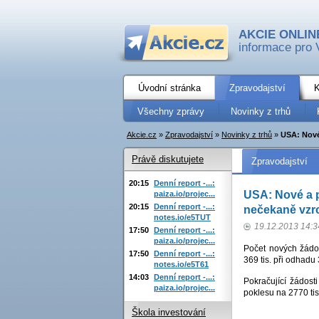
AKCIE ONLIN
informace pro 
Úvodní stránka
Zpravodajství
K
Všechny zprávy
Novinky z trhů
Akcie.cz
»
Zpravodajství
»
Novinky z trhů
»
USA: Nové 
Právě diskutujete
Zpravodajství
20:15
Denní report -...:
USA: Nové a p
paiza.io/projec...
20:15
Denní report -...:
nečekaně vzro
notes.io/e5TUT
19.12.2013 14:3
17:50
Denní report -...:
paiza.io/projec...
Počet nových žádos
17:50
Denní report -...:
369 tis. při odhadu 
notes.io/e5T61
14:03
Denní report -...:
Pokračující žádost
paiza.io/projec...
poklesu na 2770 tis
Škola investování