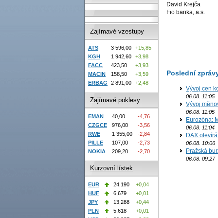
David Krejča
Fio banka, a.s.
Zajímavé vzestupy
ATS
3 596,00
+15,85
KGH
1 942,60
+3,98
FACC
423,50
+3,93
Poslední zpráv
MACIN
158,50
+3,59
ERBAG
2 891,00
+2,48
Vývoj cen k
06.08. 11:05
Zajímavé poklesy
Vývoj měno
06.08. 11:05
EMAN
40,00
-4,76
Eurozóna: M
CZGCE
976,00
-3,56
06.08. 11:04
RWE
1 355,00
-2,84
DAX otevírá
PILLE
107,00
-2,73
06.08. 10:06
Pražská bur
NOKIA
209,20
-2,70
06.08. 09:27
Kurzovní lístek
EUR
24,190
+0,04
HUF
6,679
+0,01
JPY
13,288
+0,44
PLN
5,618
+0,01