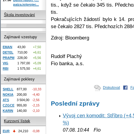
tis., když se čekalo 345 tis. Předch
paiza.io/projec...
tis.
Škola investování
Pokračujících žádostí bylo k 14. p
se čekalo 2827 tis. Předchozích 2884 
Zdroj: Bloomberg
Zajímavé vzestupy
EMAN
43,00
+7,50
DETEL
710,00
+6,61
Rudolf Plachý
PRAPM
228,00
+5,56
Fio banka, a.s.
VIG
1 797,00
+5,09
RBI
1 575,50
+4,61
Zajímavé poklesy
Diskutovat
F
SHELL
877,00
-10,33
NOKIA
200,00
-4,40
ATS
3 504,00
-2,56
Poslední zprávy
CZGCE
955,00
-2,15
KARIN
140,00
-2,10
Vývoj cen komodit: Stříbro (+4,
Kurzovní lístek
%)
Fio
07.08. 10:44
EUR
24,210
-0,08