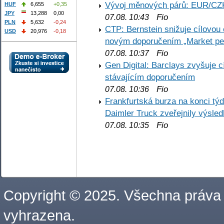
Vývoj měnových párů: EUR/CZ
HUF
6,655
+0,35
JPY
13,288
0,00
Fio
07.08. 10:43
PLN
5,632
-0,24
CTP: Bernstein snižuje cílovo
USD
20,976
-0,18
novým doporučením „Market pe
Fio
07.08. 10:37
Gen Digital: Barclays zvyšuje
stávajícím doporučením
Fio
07.08. 10:36
Frankfurtská burza na konci týd
Daimler Truck zveřejnily výsle
Fio
07.08. 10:35
Copyright © 2025. Všechna práva
vyhrazena.