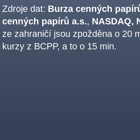
Zdroje dat:
Burza cenných papírů
cenných papírů a.s.
,
NASDAQ, N
ze zahraničí jsou zpožděna o 20 m
kurzy z BCPP, a to o 15 min.