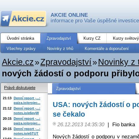
AKCIE ONLINE
informace pro Vaše úspěšné investice
Úvodní stránka
Zpravodajství
Kurzy CZ
Kurzy světový
Všechny zprávy
Novinky z trhů
Komentáře a doporučení
Akcie.cz
»
Zpravodajství
»
Novinky z 
nových žádostí o podporu přibylo
Právě diskutujete
Zpravodajství
21:13
Denní report -...:
USA: nových žádostí o p
paiza.io/projec...
21:12
Denní report -...:
se čekalo
notes.io/e6qyW
20:15
Denní report -...:
paiza.io/projec...
26.12.2013 14:35:30
|
Fio banka
20:15
Denní report -...:
notes.io/e5TUT
Nových žádostí o podporu v nezaměs
17:50
Denní report -...: