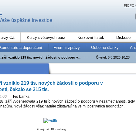
FIOFO
E
Vaše úspěšné investice
urzy CZ
Kurzy světových burz
Kurzovní lístek
Diskuse
Komentáře a doporučení
Firemní zprávy
Odborné články
An
 září vzniklo 219 tis. nových žádosti o podporu v...
Čtvrtek 6.8.2026 10:23
í vzniklo 219 tis. nových žádosti o podporu v
ti, čekalo se 215 tis.
4:00
|
Fio banka
. září vygenerovala 219 tisíc nových žádostí o podporu v nezamětnanosti, tedy
dhadům. Nové žádosti však nadále zůstávají na velmi pozitivních hodnotách.
Zdroj dat: Bloomberg