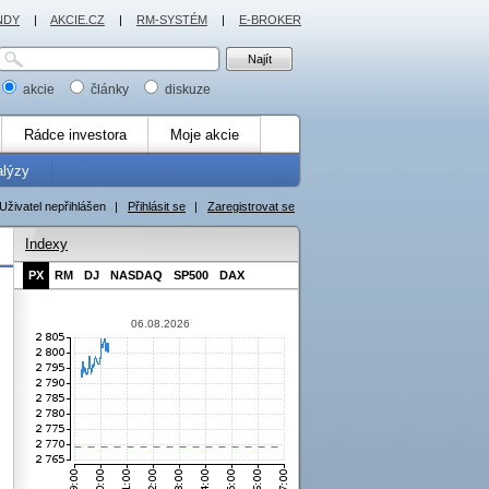
NDY
|
AKCIE.CZ
|
RM-SYSTÉM
|
E-BROKER
akcie
články
diskuze
Rádce investora
Moje akcie
alýzy
Uživatel nepřihlášen
|
Přihlásit se
|
Zaregistrovat se
Indexy
PX
RM
DJ
NASDAQ
SP500
DAX
06.08.2026