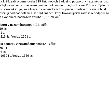
 k 28. září vygenerovala 219 tisíc nových žádostí o podporu v nezamětnanosti.
ů bylo v konsensu nastaveno na hodnotu mírně nižší, konkrétně 215 tisíc. Týdenní
stí však ukazuje, že situace na americkém trhu práce i nadále zůstává robustní.
oscilují pod hodnotami z let před finanční krizí. Pokračujících žádostí o podporu se
cké ekonomice nacházelo zhruba 1,651 milionů.
dporu v nezaměstnanosti
(28. září):
9 tis.
tis.
13 tis. / revize 215 tis.
ti o podporu v nezaměstnanosti
(21. září):
51 tis.
 tis.
650 tis./ revize 1656 tis.