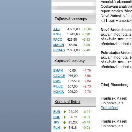
Americká ekonomika
Očekávání analytik
report nových žádo
Nové žádosti stále 
Zajímavé vzestupy
k 21. září v ameri
ATS
3 596,00
+15,85
Nové žádosti o po
aktuální hodnota: 21
KGH
1 942,60
+3,98
očekávání trhu: 215 
FACC
423,50
+3,93
předchozí hodnota: 2
MACIN
158,50
+3,59
ERBAG
2 891,00
+2,48
Pokračující žádos
aktuální hodnota: 16
Zajímavé poklesy
očekávání trhu: 1654
předchozí hodnota: 1
EMAN
40,00
-4,76
CZGCE
976,00
-3,56
RWE
1 355,00
-2,84
Zdroj: Bloomberg
PILLE
107,00
-2,73
NOKIA
209,20
-2,70
František Mašek
Kurzovní lístek
Fio banka, a.s.
Prohlášení
EUR
24,190
+0,04
HUF
6,679
+0,01
František Mašek
JPY
13,288
+0,44
Fio banka, a.s.
PLN
5,618
+0,01