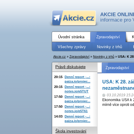
AKCIE ONLIN
informace pro 
Úvodní stránka
Zpravodajství
K
Všechny zprávy
Novinky z trhů
Akcie.cz
»
Zpravodajství
»
Novinky z trhů
»
USA: K 28.
Právě diskutujete
Zpravodajství
20:15
Denní report -...:
USA: K 28. zář
paiza.io/projec...
20:15
Denní report -...:
nezaměstnanos
notes.io/e5TUT
03.10.2019 15:2
17:50
Denní report -...:
Ekonomika USA k 28
paiza.io/projec...
mírně více oproti o
17:50
Denní report -...:
notes.io/e5T61
14:03
Denní report -...:
paiza.io/projec...
Škola investování