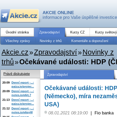
AKCIE ONLINE
informace pro Vaše úspěšné investice
Úvodní stránka
Zpravodajství
Kurzy CZ
Kurzy světový
Všechny zprávy
Novinky z trhů
Komentáře a doporučení
Akcie.cz
»
Zpravodajství
»
Novinky z
trhů
»
Očekávané události: HDP (ČR
Právě diskutujete
Zpravodajství
20:09
Denní report -...:
Očekávané události: HDP
paiza.io/projec...
20:09
Denní report -...:
(Německo), míra nezaměs
notes.io/e6rL7
21:13
Denní report -...:
USA)
paiza.io/projec...
21:12
Denní report -...:
08.01.2021 08:19:00
|
Fio banka
notes.io/e6qyW
20:15
Denní report -...: