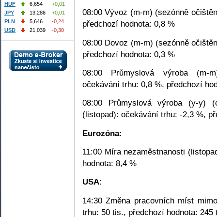
HUF
6,654
+0,01
08:00 Vývoz (m-m) (sezónně očištěno
JPY
13,286
+0,01
PLN
5,646
-0,24
předchozí hodnota: 0,8 %
USD
21,039
-0,30
08:00 Dovoz (m-m) (sezónně očištěno
předchozí hodnota: 0,3 %
08:00 Průmyslová výroba (m-m) 
očekávání trhu: 0,8 %, předchozí ho
08:00 Průmyslová výroba (y-y) (
(listopad): očekávání trhu: -2,3 %, p
Eurozóna:
11:00 Míra nezaměstnanosti (listopa
hodnota: 8,4 %
USA:
14:30 Změna pracovních míst mimo 
trhu: 50 tis., předchozí hodnota: 245 t