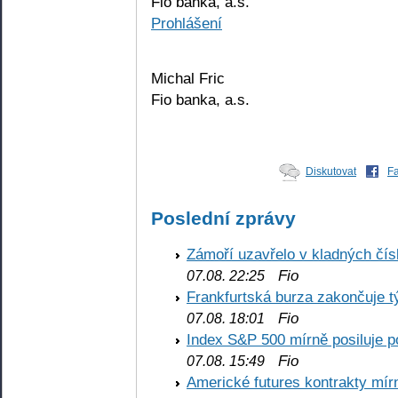
Fio banka, a.s.
Prohlášení
Michal Fric
Fio banka, a.s.
Diskutovat
F
Poslední zprávy
Zámoří uzavřelo v kladných č
Fio
07.08. 22:25
Frankfurtská burza zakončuje 
Fio
07.08. 18:01
Index S&P 500 mírně posiluje p
Fio
07.08. 15:49
Americké futures kontrakty mírn