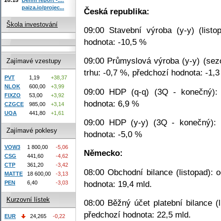
paiza.io/projec...
Česká republika:
Škola investování
09:00 Stavební výroba (y-y) (listo
hodnota: -10,5 %
09:00 Průmyslová výroba (y-y) (sezó
Zajímavé vzestupy
trhu: -0,7 %, předchozí hodnota: -1,
PVT
1,19
+38,37
NLOK
600,00
+3,99
09:00 HDP (q-q) (3Q - konečný): 
FIXZO
53,00
+3,92
hodnota: 6,9 %
CZGCE
985,00
+3,14
UQA
441,80
+1,61
09:00 HDP (y-y) (3Q - konečný): 
Zajímavé poklesy
hodnota: -5,0 %
VOW3
1 800,00
-5,06
Německo:
CSG
441,60
-4,62
CTP
361,20
-3,42
08:00 Obchodní bilance (listopad): 
MATTE
18 600,00
-3,13
hodnota: 19,4 mld.
PEN
6,40
-3,03
Kurzovní lístek
08:00 Běžný účet platební bilance (l
předchozí hodnota: 22,5 mld.
EUR
24,265
-0,22