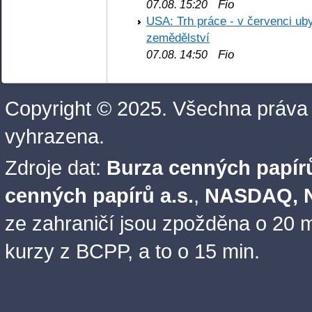
Fio
07.08. 15:20
USA: Trh práce - v červenci ub
zemědělství
Fio
07.08. 14:50
Copyright © 2025. Všechna práva
vyhrazena.
Zdroje dat:
Burza cenných papírů
cenných papírů a.s.
,
NASDAQ, N
ze zahraničí jsou zpožděna o 20 m
kurzy z BCPP, a to o 15 min.