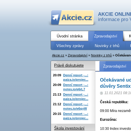
AKCIE ONLIN
informace pro 
Úvodní stránka
Zpravodajství
K
Všechny zprávy
Novinky z trhů
Akcie.cz
»
Zpravodajství
»
Novinky z trhů
»
Očekávané
Právě diskutujete
Zpravodajství
20:09
Denní report -...:
Očekávané udá
paiza.io/projec...
20:09
Denní report -...:
důvěry Sentix
notes.io/e6rL7
11.01.2021 08:1
21:13
Denní report -...:
paiza.io/projec...
Česká republika:
21:12
Denní report -...:
notes.io/e6qyW
09:00 Míra nezaměst
20:15
Denní report -...:
paiza.io/projec...
Eurozóna:
Škola investování
10:30 Index investo