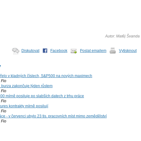
Autor: Matěj Švanda
Diskutovat
Facebook
Poslat emailem
Vytisknout
y
řelo v kladných číslech, S&P500 na nových maximech
Fio
á burza zakončuje týden růstem
Fio
00 mírně posiluje po slabších datech z trhu práce
Fio
ures kontrakty mírně posilují
Fio
ce - v červenci ubylo 23 tis. pracovních míst mimo zemědělství
Fio