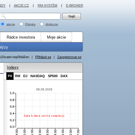
NDY
|
AKCIE.CZ
|
RM-SYSTÉM
|
E-BROKER
akcie
články
diskuze
Rádce investora
Moje akcie
alýzy
Uživatel nepřihlášen
|
Přihlásit se
|
Zaregistrovat se
Indexy
PX
RM
DJ
NASDAQ
SP500
DAX
08.08.2026