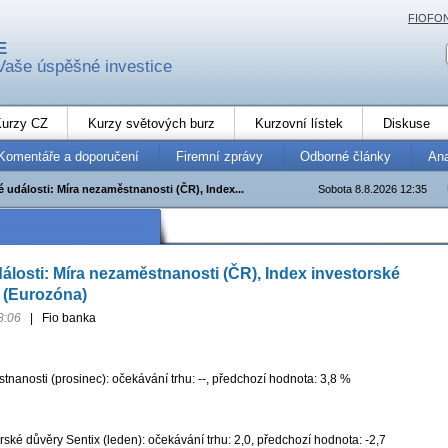
FIOFO
E
Vaše úspěšné investice
urzy CZ
Kurzy světových burz
Kurzovní lístek
Diskuse
Komentáře a doporučení
Firemní zprávy
Odborné články
An
 události: Míra nezaměstnanosti (ČR), Index...
Sobota 8.8.2026 12:35
losti: Míra nezaměstnanosti (ČR), Index investorské
 (Eurozóna)
8:06
|
Fio banka
nanosti (prosinec): očekávání trhu: --, předchozí hodnota: 3,8 %
rské důvěry Sentix (leden): očekávání trhu: 2,0, předchozí hodnota: -2,7