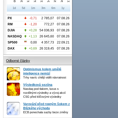
1d
5d
1m
3m
6m
1y
PX
-0,71
2 785,07
07.08.26
RM
-1,20
772,27
07.08.26
DJIA
+0,28
54 036,93
07.08.26
NASDAQ
+1,13
26 645,60
07.08.26
SP500
0,00
4 357,73
22.09.21
DAX
+0,69
26 319,45
07.08.26
Odborné články
Optimismus kolem umělé
inteligence nemizí
Trhy navíc chtějí vidět návratnost
Výsledková sezóna
Nasdaq pod tlakem, luxus s
rozdílnými výsledky a vývoj akcií
CSG před klíčovými výsledky
Varování před ropným šokem z
Blízkého východu
ECB ponechala sazby beze změny