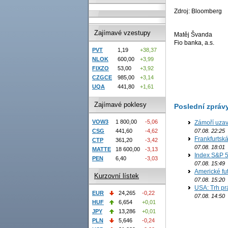
Zdroj: Bloomberg
Zajímavé vzestupy
Matěj Švanda
Fio banka, a.s.
PVT
1,19
+38,37
NLOK
600,00
+3,99
FIXZO
53,00
+3,92
CZGCE
985,00
+3,14
UQA
441,80
+1,61
Zajímavé poklesy
Poslední zpráv
VOW3
1 800,00
-5,06
Zámoří uzav
CSG
441,60
-4,62
07.08. 22:25
Frankfurtsk
CTP
361,20
-3,42
07.08. 18:01
MATTE
18 600,00
-3,13
Index S&P 5
PEN
6,40
-3,03
07.08. 15:49
Americké fut
Kurzovní lístek
07.08. 15:20
USA: Trh prá
EUR
24,265
-0,22
07.08. 14:50
HUF
6,654
+0,01
JPY
13,286
+0,01
PLN
5,646
-0,24