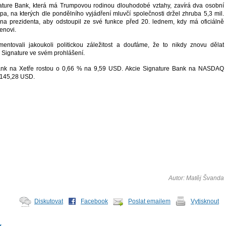
ture Bank, která má Trumpovou rodinou dlouhodobé vztahy, zavírá dva osobní
a, na kterých dle pondělního vyjádření mluvčí společnosti držel zhruba 5,3 mil.
na prezidenta, aby odstoupil ze své funkce před 20. lednem, kdy má oficiálně
enovi.
entovali jakoukoli politickou záležitost a doufáme, že to nikdy znovu dělat
Signature ve svém prohlášení.
nk na Xetře rostou o
0,66 %
na
9,59
USD. Akcie Signature Bank na NASDAQ
145,28
USD.
Autor: Matěj Švanda
Diskutovat
Facebook
Poslat emailem
Vytisknout
y