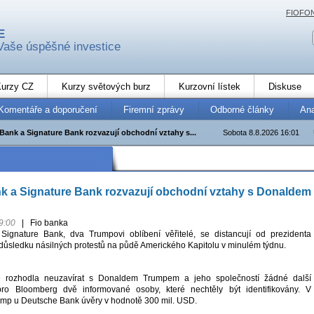
FIOFO
E
Vaše úspěšné investice
urzy CZ
Kurzy světových burz
Kurzovní lístek
Diskuse
Komentáře a doporučení
Firemní zprávy
Odborné články
An
Bank a Signature Bank rozvazují obchodní vztahy s...
Sobota 8.8.2026 16:01
k a Signature Bank rozvazují obchodní vztahy s Donaldem
9:00
|
Fio banka
ignature Bank, dva Trumpovi oblíbení věřitelé, se distancují od prezidenta
ůsledku násilných protestů na půdě Amerického Kapitolu v minulém týdnu.
 rozhodla neuzavírat s Donaldem Trumpem a jeho společností žádné další
ro Bloomberg dvě informované osoby, které nechtěly být identifikovány. V
mp u Deutsche Bank úvěry v hodnotě 300 mil. USD.