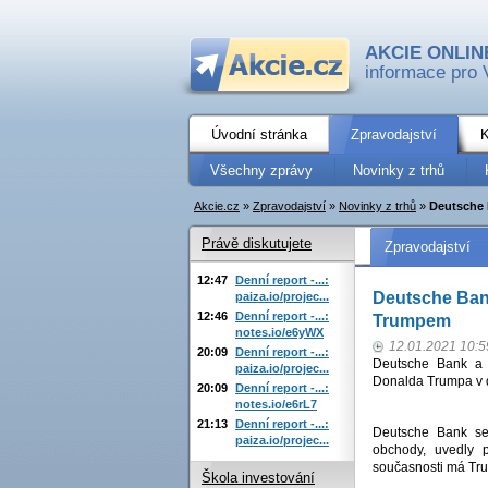
AKCIE ONLIN
informace pro 
Úvodní stránka
Zpravodajství
K
Všechny zprávy
Novinky z trhů
Akcie.cz
»
Zpravodajství
»
Novinky z trhů
»
Deutsche 
Právě diskutujete
Zpravodajství
12:47
Denní report -...:
Deutsche Ban
paiza.io/projec...
12:46
Denní report -...:
Trumpem
notes.io/e6yWX
12.01.2021 10:5
20:09
Denní report -...:
Deutsche Bank a S
paiza.io/projec...
Donalda Trumpa v d
20:09
Denní report -...:
notes.io/e6rL7
21:13
Denní report -...:
Deutsche Bank se
paiza.io/projec...
obchody, uvedly p
současnosti má Tru
Škola investování