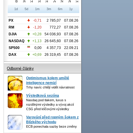
1d
5d
1m
3m
6m
1y
PX
-0,71
2 785,07
07.08.26
RM
-1,20
772,27
07.08.26
DJIA
+0,28
54 036,93
07.08.26
NASDAQ
+1,13
26 645,60
07.08.26
SP500
0,00
4 357,73
22.09.21
DAX
+0,69
26 319,45
07.08.26
Odborné články
Optimismus kolem umělé
inteligence nemizí
Trhy navíc chtějí vidět návratnost
Výsledková sezóna
Nasdaq pod tlakem, luxus s
rozdílnými výsledky a vývoj akcií
CSG před klíčovými výsledky
Varování před ropným šokem z
Blízkého východu
ECB ponechala sazby beze změny