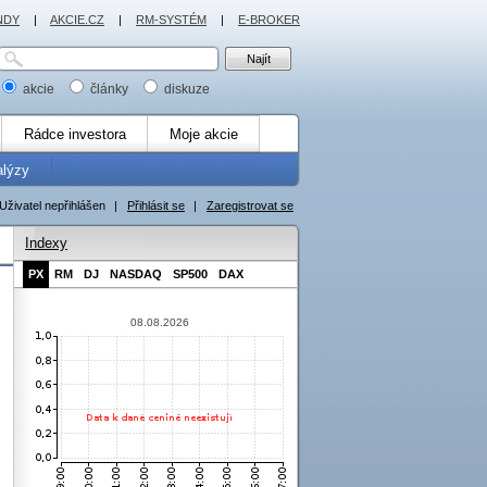
NDY
|
AKCIE.CZ
|
RM-SYSTÉM
|
E-BROKER
akcie
články
diskuze
Rádce investora
Moje akcie
alýzy
Uživatel nepřihlášen
|
Přihlásit se
|
Zaregistrovat se
Indexy
PX
RM
DJ
NASDAQ
SP500
DAX
08.08.2026