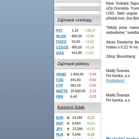
New Yorkská Signa
účty Donalda Trump
USD. Také urguje 
předat moc Joe Bid
Zajímavé vzestupy
"Nikdy jsme nekom
PVT
1,19
+38,37
nebudeme," uvedla 
NLOK
600,00
+3,99
FIXZO
53,00
+3,92
Akcie Deutsche Ba
rostou o
0,22 %
na
CZGCE
985,00
+3,14
UQA
441,80
+1,61
Zdroj: Bloomberg
Zajímavé poklesy
Matěj Švanda
VOW3
1 800,00
-5,06
Fio banka, a.s.
CSG
441,60
-4,62
Prohlášení
CTP
361,20
-3,42
MATTE
18 600,00
-3,13
Matěj Švanda
PEN
6,40
-3,03
Fio banka, a.s.
Kurzovní lístek
EUR
24,265
-0,22
HUF
6,654
+0,01
JPY
13,286
+0,01
PLN
5,646
-0,24
Poslední zpráv