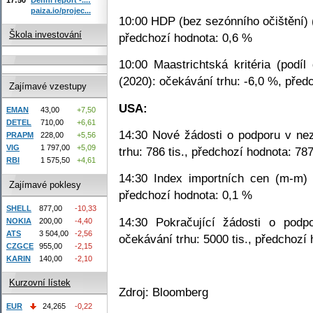
paiza.io/projec...
10:00 HDP (bez sezónního očištění) (
Škola investování
předchozí hodnota: 0,6 %
10:00 Maastrichtská kritéria (podíl
(2020): očekávání trhu: -6,0 %, před
Zajímavé vzestupy
USA:
EMAN
43,00
+7,50
DETEL
710,00
+6,61
14:30 Nové žádosti o podporu v nez
PRAPM
228,00
+5,56
VIG
1 797,00
+5,09
trhu: 786 tis., předchozí hodnota: 787
RBI
1 575,50
+4,61
14:30 Index importních cen (m-m) 
Zajímavé poklesy
předchozí hodnota: 0,1 %
SHELL
877,00
-10,33
14:30 Pokračující žádosti o podp
NOKIA
200,00
-4,40
ATS
3 504,00
-2,56
očekávání trhu: 5000 tis., předchozí 
CZGCE
955,00
-2,15
KARIN
140,00
-2,10
Kurzovní lístek
Zdroj: Bloomberg
EUR
24,265
-0,22