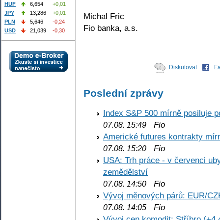
HUF
6,654
+0,01
JPY
13,286
+0,01
Michal Fric
PLN
5,646
-0,24
Fio banka, a.s.
USD
21,039
-0,30
Diskutovat
F
Poslední zprávy
Index S&P 500 mírně posiluje p
Fio
07.08. 15:49
Americké futures kontrakty mírn
Fio
07.08. 15:20
USA: Trh práce - v červenci ub
zemědělství
Fio
07.08. 14:50
Vývoj měnových párů: EUR/CZ
Fio
07.08. 14:05
Vývoj cen komodit: Stříbro (+4,