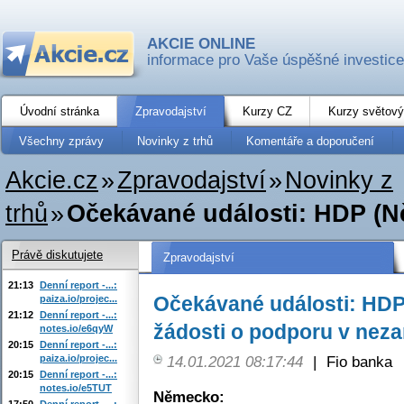
AKCIE ONLINE
informace pro Vaše úspěšné investice
Úvodní stránka
Zpravodajství
Kurzy CZ
Kurzy světový
Všechny zprávy
Novinky z trhů
Komentáře a doporučení
Akcie.cz
»
Zpravodajství
»
Novinky z
trhů
»
Očekávané události: HDP (N
Právě diskutujete
Zpravodajství
21:13
Denní report -...:
Očekávané události: HDP
paiza.io/projec...
21:12
Denní report -...:
žádosti o podporu v nez
notes.io/e6qyW
20:15
Denní report -...:
paiza.io/projec...
14.01.2021 08:17:44
|
Fio banka
20:15
Denní report -...:
notes.io/e5TUT
Německo:
17:50
Denní report -...: