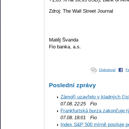
Zdroj: The Wall Street Journal
Matěj Švanda
Fio banka, a.s.
Diskutovat
F
Poslední zprávy
Zámoří uzavřelo v kladných č
Fio
07.08. 22:25
Frankfurtská burza zakončuje 
Fio
07.08. 18:01
Index S&P 500 mírně posiluje p