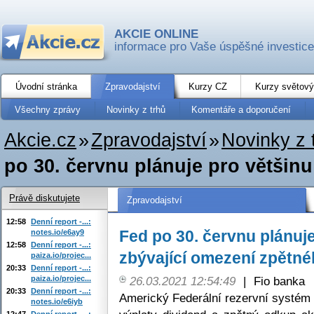
AKCIE ONLINE
informace pro Vaše úspěšné investice
Úvodní stránka
Zpravodajství
Kurzy CZ
Kurzy světový
Všechny zprávy
Novinky z trhů
Komentáře a doporučení
Akcie.cz
»
Zpravodajství
»
Novinky z 
po 30. červnu plánuje pro většinu 
Právě diskutujete
Zpravodajství
12:58
Denní report -...:
Fed po 30. červnu plánuje
notes.io/e6ay9
12:58
Denní report -...:
zbývající omezení zpětné
paiza.io/projec...
20:33
Denní report -...:
paiza.io/projec...
26.03.2021 12:54:49
|
Fio banka
20:33
Denní report -...:
Americký Federální rezervní systém (
notes.io/e6iyb
12:47
Denní report -...: