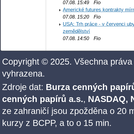
Fio
07.08. 15:49
Americké futures kontrakty mírn
Fio
07.08. 15:20
USA: Trh práce - v červenci ub
zemědělství
Fio
07.08. 14:50
Copyright © 2025. Všechna práva
vyhrazena.
Zdroje dat:
Burza cenných papírů
cenných papírů a.s.
,
NASDAQ, N
ze zahraničí jsou zpožděna o 20 m
kurzy z BCPP, a to o 15 min.