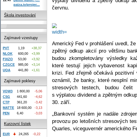
výplaty dividend a zpětný odkup ak
paiza.io/projec...
červnu.
Škola investování
Zajímavé vzestupy
Americký Fed v prohlášení uvedl, že 
PVT
1,19
+38,37
zpětný odkup akcií pro většinu ban
NLOK
600,00
+3,99
budou zkompletovány výsledky kaž
FIXZO
53,00
+3,92
které testují jejich vybavenost ka
CZGCE
985,00
+3,14
UQA
441,80
+1,61
krizi. Fed zřejmě očekává pozitivní 
oznámil, že banky, které nesplní m
Zajímavé poklesy
stresových testech, budou čeli
VOW3
1 800,00
-5,06
s výplatou dividend a zpětným odkup
CSG
441,60
-4,62
30. září.
CTP
361,20
-3,42
MATTE
18 600,00
-3,13
„Bankovní systém je nadále zdroje
PEN
6,40
-3,03
provozu po letošních stresových tes
Kurzovní lístek
Quarles, viceguvernér amerického F
EUR
24,265
-0,22