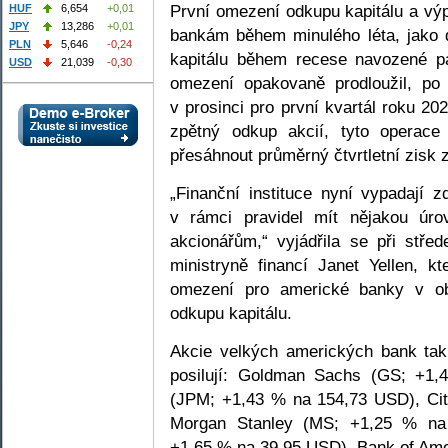
První omezení odkupu kapitálu a výp
HUF
6,654
+0,01
JPY
13,286
+0,01
bankám během minulého léta, jako 
PLN
5,646
-0,24
kapitálu během recese navozené p
USD
21,039
-0,30
omezení opakovaně prodloužil, po
v prosinci pro první kvartál roku 20
zpětný odkup akcií, tyto opera
přesáhnout průměrný čtvrtletní zisk 
„Finanční instituce nyní vypadají 
v rámci pravidel mít nějakou úro
akcionářům,“ vyjádřila se při stř
ministryně financí Janet Yellen, k
omezení pro americké banky v obl
odkupu kapitálu.
Akcie velkých amerických bank ta
posilují: Goldman Sachs (GS; +
1,
(JPM; +
1,43 % na 154,73 USD), Cit
Morgan Stanley (MS; +1,25 % na
+1,65 % na 39,95 USD), Bank of Am