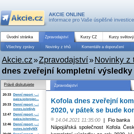
AKCIE ONLINE
informace pro Vaše úspěšné investice
Úvodní stránka
Zpravodajství
Kurzy CZ
Kurzy světový
Všechny zprávy
Novinky z trhů
Komentáře a doporučení
Akcie.cz
»
Zpravodajství
»
Novinky z 
dnes zveřejní kompletní výsledky z
Právě diskutujete
Zpravodajství
20:33
Denní report -...:
Kofola dnes zveřejní kom
paiza.io/projec...
20:33
Denní report -...:
2020, v pátek se bude ko
notes.io/e6iyb
12:47
Denní report -...:
paiza.io/projec...
14.04.2021 11:35:00
|
Fio banka
12:46
Denní report -...:
Nápojářská společnost Kofola Čes
notes.io/e6yWX
20:09
Denní report -...: