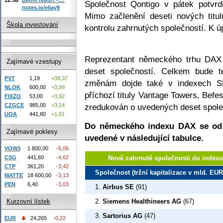
Společnost Qontigo v pátek potvr
notes.io/e6ay9
Mimo začlenění deseti nových titu
Škola investování
kontrolu zahrnutých společností. K ú
Reprezentant německého trhu DAX 
Zajímavé vzestupy
deset společností. Celkem bude t
PVT
1,19
+38,37
změnám dojde také v indexech
NLOK
600,00
+3,99
příchozí tituly Vantage Towers, Befe
FIXZO
53,00
+3,92
zredukován o uvedených deset společ
CZGCE
985,00
+3,14
UQA
441,80
+1,61
Do německého indexu DAX se od 2
Zajímavé poklesy
uvedené v následující tabulce.
VOW3
1 800,00
-5,06
CSG
441,60
-4,62
Nově zahrnuté společnosti do indexu 
CTP
361,20
-3,42
Společnost (tržní kapitalizace v mld. EUR
MATTE
18 600,00
-3,13
PEN
6,40
-3,03
1.
Airbus SE
(91)
2.
Siemens Healthineers AG
(67)
Kurzovní lístek
3.
Sartorius AG
(47)
EUR
24,265
-0,22