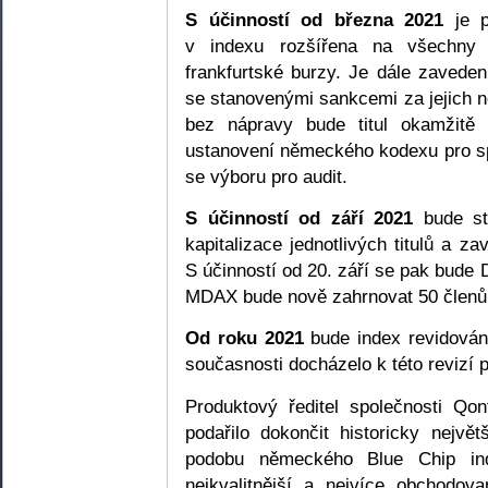
S účinností od března 2021
je 
v indexu rozšířena na všechny 
frankfurtské burzy. Je dále zavede
se stanovenými sankcemi za jejich n
bez nápravy bude titul okamžitě
ustanovení německého kodexu pro spr
se výboru pro audit.
S účinností od září 2021
bude st
kapitalizace jednotlivých titulů a z
S účinností od 20. září se pak bude 
MDAX bude nově zahrnovat 50 členů
Od roku 2021
bude index revidován
současnosti docházelo k této revizí 
Produktový ředitel společnosti Qo
podařilo dokončit historicky nejv
podobu německého Blue Chip in
nejkvalitnější a nejvíce obchodo