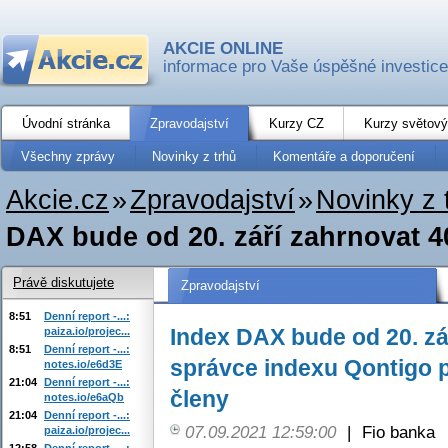
AKCIE ONLINE
informace pro Vaše úspěšné investice
Úvodní stránka
Zpravodajství
Kurzy CZ
Kurzy světový
Všechny zprávy
Novinky z trhů
Komentáře a doporučení
Akcie.cz
»
Zpravodajství
»
Novinky z 
DAX bude od 20. září zahrnovat 40 
Právě diskutujete
Zpravodajství
8:51
Denní report -...:
Index DAX bude od 20. zář
paiza.io/projec...
8:51
Denní report -...:
správce indexu Qontigo p
notes.io/e6d3E
21:04
Denní report -...:
členy
notes.io/e6aQb
21:04
Denní report -...:
07.09.2021 12:59:00
|
Fio banka
paiza.io/projec...
12:58
Denní report -...: