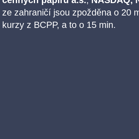
cenných papírů a.s.
,
NASDAQ, N
ze zahraničí jsou zpožděna o 20 m
kurzy z BCPP, a to o 15 min.