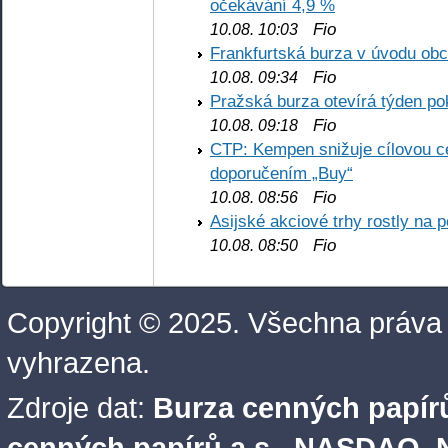
očekávání 4,9 %
Fio
10.08. 10:03
Frankfurtská burza v úvodu obc
Fio
10.08. 09:34
Pražská burza otevírá týden p
Fio
10.08. 09:18
CTP: Kempen snižuje cílovou 
doporučením „Buy“
Fio
10.08. 08:56
Asijské akciové trhy rostly na 
Fio
10.08. 08:50
Copyright © 2025. Všechna práva
vyhrazena.
Zdroje dat:
Burza cenných papírů