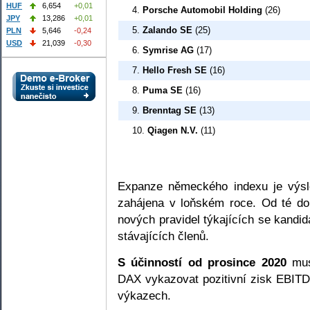
HUF
6,654
+0,01
4.
Porsche Automobil Holding
(26)
JPY
13,286
+0,01
5.
Zalando SE
(25)
PLN
5,646
-0,24
USD
21,039
-0,30
6.
Symrise AG
(17)
7.
Hello Fresh SE
(16)
8.
Puma SE
(16)
9.
Brenntag SE
(13)
10.
Qiagen N.V.
(11)
Expanze německého indexu je výsl
zahájena v loňském roce. Od té do
nových pravidel týkajících se kandidá
stávajících členů.
S účinností od prosince 2020
mus
DAX vykazovat pozitivní zisk EBITD
výkazech.