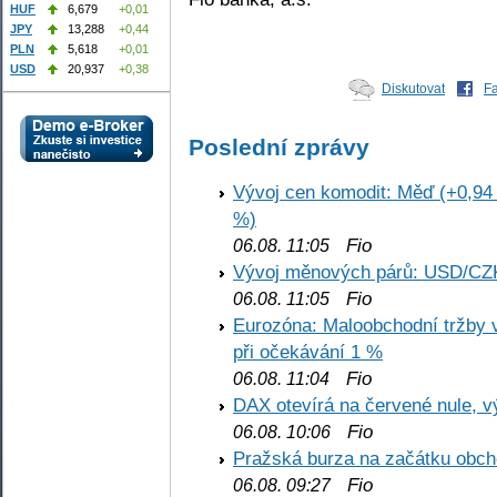
HUF
6,679
+0,01
JPY
13,288
+0,44
PLN
5,618
+0,01
USD
20,937
+0,38
Diskutovat
F
Poslední zprávy
Vývoj cen komodit: Měď (+0,94 
%)
Fio
06.08. 11:05
Vývoj měnových párů: USD/CZ
Fio
06.08. 11:05
Eurozóna: Maloobchodní tržby 
při očekávání 1 %
Fio
06.08. 11:04
DAX otevírá na červené nule, v
Fio
06.08. 10:06
Pražská burza na začátku obch
Fio
06.08. 09:27