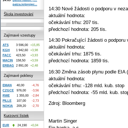
paiza.io/projec...
14:30 Nové žádosti o podporu v neza
Škola investování
aktuální hodnota:
očekávání trhu: 207 tis.
předchozí hodnota: 205 tis.
Zajímavé vzestupy
14:30 Pokračující žádosti o podporu 
ATS
3 596,00
+15,85
aktuální hodnota:
KGH
1 942,60
+3,98
očekávání trhu: 1875 tis.
FACC
423,50
+3,93
předchozí hodnota: 1859 tis.
MACIN
158,50
+3,59
ERBAG
2 891,00
+2,48
16:30 Změna zásob plynu podle EIA (
Zajímavé poklesy
aktuální hodnota:
očekávání trhu: -128 mld. kub. stop
EMAN
40,00
-4,76
CZGCE
976,00
-3,56
předchozí hodnota: -55 mld. kub. sto
RWE
1 355,00
-2,84
PILLE
107,00
-2,73
Zdroj: Bloomberg
NOKIA
209,20
-2,70
Kurzovní lístek
Martin Singer
EUR
24,190
+0,04
Fio banka, a.s.