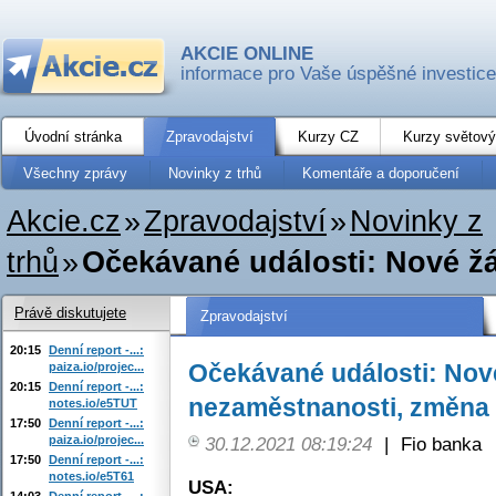
AKCIE ONLINE
informace pro Vaše úspěšné investice
Úvodní stránka
Zpravodajství
Kurzy CZ
Kurzy světový
Všechny zprávy
Novinky z trhů
Komentáře a doporučení
Akcie.cz
»
Zpravodajství
»
Novinky z
trhů
»
Očekávané události: Nové žá
Právě diskutujete
Zpravodajství
20:15
Denní report -...:
Očekávané události: Nov
paiza.io/projec...
20:15
Denní report -...:
nezaměstnanosti, změna 
notes.io/e5TUT
17:50
Denní report -...:
paiza.io/projec...
30.12.2021 08:19:24
|
Fio banka
17:50
Denní report -...:
notes.io/e5T61
USA:
14:03
Denní report -...: