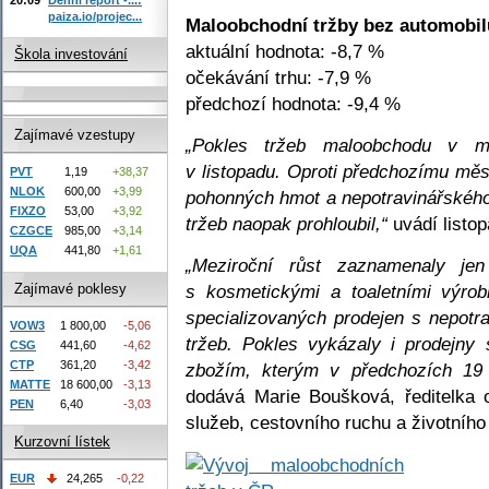
paiza.io/projec...
Maloobchodní tržby bez automobil
aktuální hodnota: -8,7 %
Škola investování
očekávání trhu: -7,9 %
předchozí hodnota: -9,4 %
Zajímavé vzestupy
„Pokles tržeb maloobchodu v me
v listopadu. Oproti předchozímu měs
PVT
1,19
+38,37
NLOK
600,00
+3,99
pohonných hmot a nepotravinářského 
FIXZO
53,00
+3,92
tržeb naopak prohloubil,“
uvádí listo
CZGCE
985,00
+3,14
UQA
441,80
+1,61
„Meziroční růst zaznamenaly jen
Zajímavé poklesy
s kosmetickými a toaletními výrobk
specializovaných prodejen s nepot
VOW3
1 800,00
-5,06
tržeb. Pokles vykázaly i prodejny
CSG
441,60
-4,62
CTP
361,20
-3,42
zbožím, kterým v předchozích 19 
MATTE
18 600,00
-3,13
dodává Marie Boušková, ředitelka o
PEN
6,40
-3,03
služeb, cestovního ruchu a životního
Kurzovní lístek
EUR
24,265
-0,22