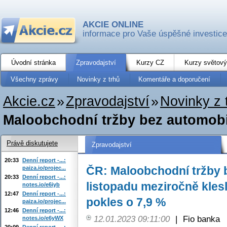
AKCIE ONLINE
informace pro Vaše úspěšné investice
Úvodní stránka
Zpravodajství
Kurzy CZ
Kurzy světový
Všechny zprávy
Novinky z trhů
Komentáře a doporučení
Akcie.cz
»
Zpravodajství
»
Novinky z 
Maloobchodní tržby bez automobil
Právě diskutujete
Zpravodajství
20:33
Denní report -...:
ČR: Maloobchodní tržby 
paiza.io/projec...
20:33
Denní report -...:
listopadu meziročně klesl
notes.io/e6iyb
12:47
Denní report -...:
pokles o 7,9 %
paiza.io/projec...
12:46
Denní report -...:
12.01.2023 09:11:00
|
Fio banka
notes.io/e6yWX
20:09
Denní report -...: