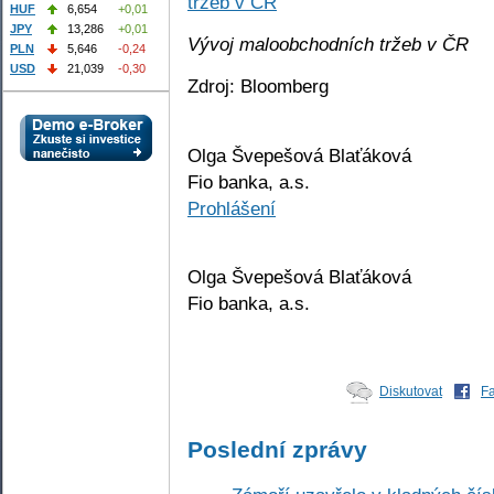
HUF
6,654
+0,01
JPY
13,286
+0,01
Vývoj maloobchodních tržeb v ČR
PLN
5,646
-0,24
USD
21,039
-0,30
Zdroj: Bloomberg
Olga Švepešová Blaťáková
Fio banka, a.s.
Prohlášení
Olga Švepešová Blaťáková
Fio banka, a.s.
Diskutovat
F
Poslední zprávy