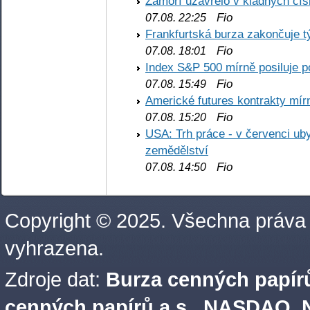
Zámoří uzavřelo v kladných č
Fio
07.08. 22:25
Frankfurtská burza zakončuje 
Fio
07.08. 18:01
Index S&P 500 mírně posiluje p
Fio
07.08. 15:49
Americké futures kontrakty mírn
Fio
07.08. 15:20
USA: Trh práce - v červenci ub
zemědělství
Fio
07.08. 14:50
Copyright © 2025. Všechna práva
vyhrazena.
Zdroje dat:
Burza cenných papírů
cenných papírů a.s.
,
NASDAQ, N