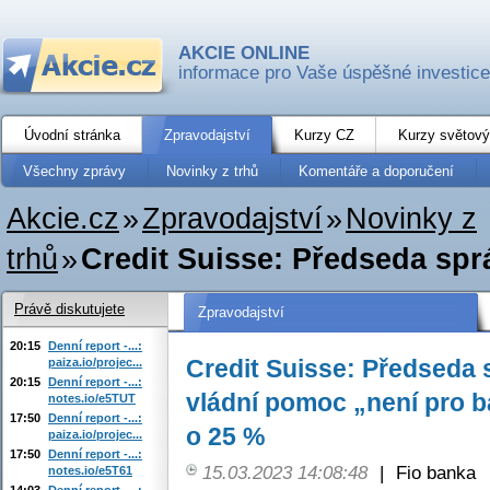
AKCIE ONLINE
informace pro Vaše úspěšné investice
Úvodní stránka
Zpravodajství
Kurzy CZ
Kurzy světový
Všechny zprávy
Novinky z trhů
Komentáře a doporučení
Akcie.cz
»
Zpravodajství
»
Novinky z
trhů
»
Credit Suisse: Předseda sprá
Právě diskutujete
Zpravodajství
20:15
Denní report -...:
Credit Suisse: Předseda s
paiza.io/projec...
20:15
Denní report -...:
vládní pomoc „není pro b
notes.io/e5TUT
17:50
Denní report -...:
o 25 %
paiza.io/projec...
17:50
Denní report -...:
15.03.2023 14:08:48
|
Fio banka
notes.io/e5T61
14:03
Denní report -...: