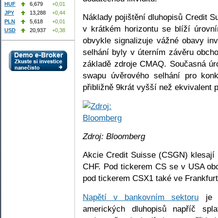
HUF
6,679
+0,01
JPY
13,288
+0,44
Náklady pojištění dluhopisů Credit S
PLN
5,618
+0,01
v krátkém horizontu se blíží úrovn
USD
20,937
+0,38
obvykle signalizuje vážné obavy in
selhání byly v úterním závěru obch
základě zdroje CMAQ. Současná úro
swapu úvěrového selhání pro kon
přibližně 9krát vyšší než ekvivalent
Zdroj: Bloomberg
Akcie Credit Suisse (CSGN) klesají
CHF. Pod tickerem CS se v USA obc
pod tickerem CSX1 také ve Frankfurt
Napětí v bankovním sektoru
je d
amerických dluhopisů napříč splat