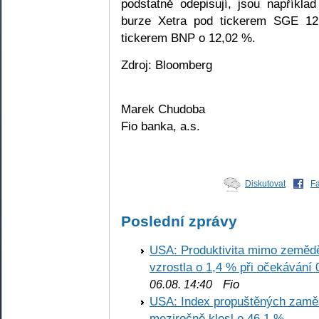
podstatně odepisují, jsou napříkla
burze Xetra pod tickerem SGE 12
tickerem BNP o 12,02 %.
Zdroj: Bloomberg
Marek Chudoba
Fio banka, a.s.
Diskutovat
F
Poslední zprávy
USA: Produktivita mimo zemědě
vzrostla o 1,4 % při očekávání 
Fio
06.08. 14:40
USA: Index propuštěných zaměs
meziročně klesl o 46,1 %