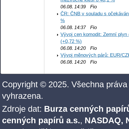
Fio
06.08. 14:39
ČR: ČNB v souladu s očekáván
%
Fio
06.08. 14:37
Vývoj cen komodit: Zemní plyn 
(+0,72 %)
Fio
06.08. 14:20
Vývoj měnových párů: EUR/CZ
Fio
06.08. 14:20
Copyright © 2025. Všechna práva
vyhrazena.
Zdroje dat:
Burza cenných papírů
cenných papírů a.s.
,
NASDAQ, N