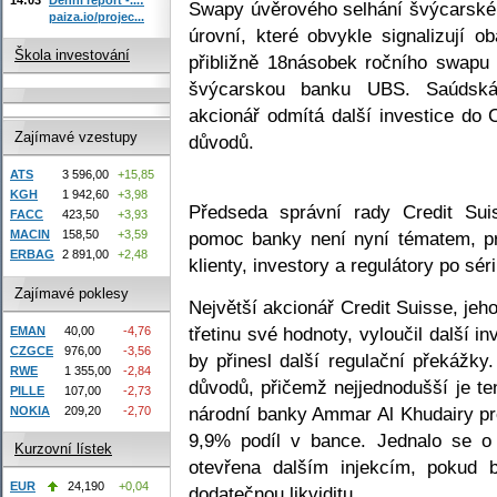
Swapy úvěrového selhání švýcarské b
paiza.io/projec...
úrovní, které obvykle signalizují 
Škola investování
přibližně 18násobek ročního swapu
švýcarskou banku UBS. Saúdská 
akcionář odmítá další investice do 
Zajímavé vzestupy
důvodů.
ATS
3 596,00
+15,85
KGH
1 942,60
+3,98
Předseda správní rady Credit Sui
FACC
423,50
+3,93
pomoc banky není nyní tématem, pr
MACIN
158,50
+3,59
ERBAG
2 891,00
+2,48
klienty, investory a regulátory po séri
Zajímavé poklesy
Největší akcionář Credit Suisse, jeho
třetinu své hodnoty, vyloučil další i
EMAN
40,00
-4,76
CZGCE
976,00
-3,56
by přinesl další regulační překážk
RWE
1 355,00
-2,84
důvodů, přičemž nejjednodušší je te
PILLE
107,00
-2,73
národní banky Ammar Al Khudairy pro
NOKIA
209,20
-2,70
9,9% podíl v bance. Jednalo se o
Kurzovní lístek
otevřena dalším injekcím, pokud
EUR
24,190
+0,04
dodatečnou likviditu.