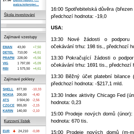
paiza.io/projec...
16:00 Spotřebitelská důvěra (březen 
Škola investování
předchozí hodnota: -19,0
USA:
Zajímavé vzestupy
13:30 Nové žádosti o podporu v
očekávání trhu: 198 tis., předchozí h
EMAN
43,00
+7,50
DETEL
710,00
+6,61
13:30 Pokračující žádosti o podpo
PRAPM
228,00
+5,56
VIG
1 797,00
+5,09
očekávání trhu: 1691 tis., předchozí 
RBI
1 575,50
+4,61
13:30 Běžný účet platební bilance 
Zajímavé poklesy
předchozí hodnota: -$217,1 mld.
SHELL
877,00
-10,33
13:30 Index aktivity Chicago Fed (ún
NOKIA
200,00
-4,40
ATS
3 504,00
-2,56
hodnota: 0,23
CZGCE
955,00
-2,15
KARIN
140,00
-2,10
15:00 Prodeje nových domů (únor): 
hodnota: 670 tis.
Kurzovní lístek
EUR
24,210
-0,08
15:00 Prodeje nových domů (m-m)