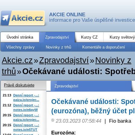
AKCIE ONLINE
informace pro Vaše úspěšné investice
Úvodní stránka
Zpravodajství
Kurzy CZ
Kurzy světový
Všechny zprávy
Novinky z trhů
Komentáře a doporučení
Akcie.cz
»
Zpravodajství
»
Novinky z
trhů
»
Očekávané události: Spotřebi
Právě diskutujete
Zpravodajství
21:13
Denní report -...:
Očekávané události: Spot
paiza.io/projec...
21:12
Denní report -...:
(eurozóna), běžný účet p
notes.io/e6qyW
20:15
Denní report -...:
paiza.io/projec...
23.03.2023 07:58:44
|
Fio banka
20:15
Denní report -...:
notes.io/e5TUT
Eurozóna:
17:50
Denní report -...: