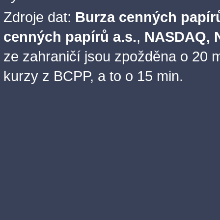
Zdroje dat:
Burza cenných papírů
cenných papírů a.s.
,
NASDAQ, N
ze zahraničí jsou zpožděna o 20 m
kurzy z BCPP, a to o 15 min.