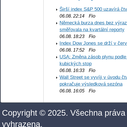
Širší index S&P 500 uzavírá čt
Fio
06.08. 22:14
Německá burza dnes bez výrazn
směřovala na kvartální reporty
Fio
06.08. 18:23
Index Dow Jones se drží v čer
Fio
06.08. 17:52
USA: Změna zásob plynu podle E
kubických stop
Fio
06.08. 16:33
Wall Street se vyvíji v úvodu 
pokračuje výsledková sezóna
Fio
06.08. 16:05
Copyright © 2025. Všechna práva
vyhrazena.