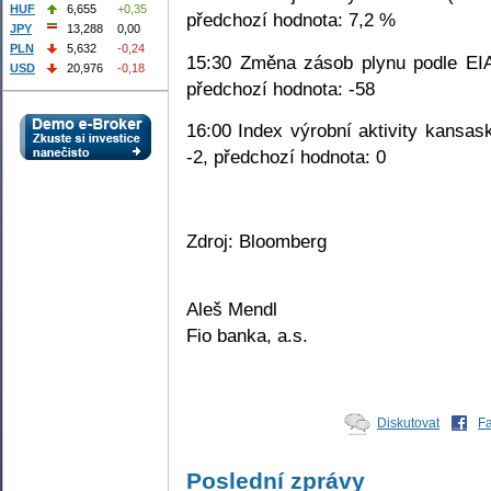
HUF
6,655
+0,35
předchozí hodnota: 7,2 %
JPY
13,288
0,00
PLN
5,632
-0,24
15:30 Změna zásob plynu podle EIA 
USD
20,976
-0,18
předchozí hodnota: -58
16:00 Index výrobní aktivity kansas
-2, předchozí hodnota: 0
Zdroj: Bloomberg
Aleš Mendl
Fio banka, a.s.
Diskutovat
F
Poslední zprávy