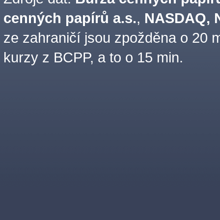
cenných papírů a.s.
,
NASDAQ, N
ze zahraničí jsou zpožděna o 20 m
kurzy z BCPP, a to o 15 min.