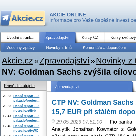
AKCIE ONLINE
informace pro Vaše úspěšné investice
Úvodní stránka
Zpravodajství
Kurzy CZ
Kurzy světový
Všechny zprávy
Novinky z trhů
Komentáře a doporučení
Akcie.cz
»
Zpravodajství
»
Novinky z 
NV: Goldman Sachs zvýšila cílovo
Právě diskutujete
Zpravodajství
20:33
Denní report -...:
CTP NV: Goldman Sachs z
paiza.io/projec...
20:33
Denní report -...:
15,7 EUR při stálém dopo
notes.io/e6iyb
12:47
Denní report -...:
paiza.io/projec...
29.05.2023 07:51:00
|
Fio banka
12:46
Denní report -...:
Analytik Jonathan Kownator z Gol
notes.io/e6yWX
20:09
Denní report -...: