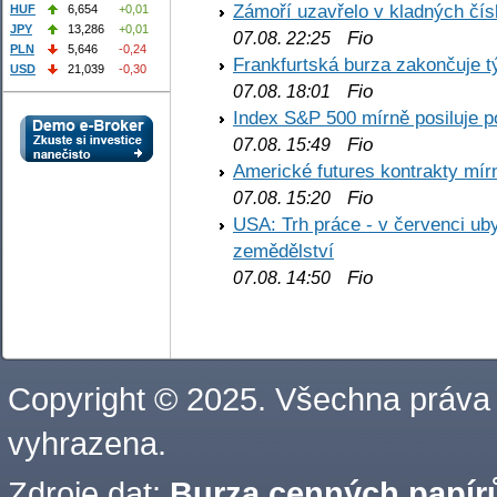
Zámoří uzavřelo v kladných č
HUF
6,654
+0,01
JPY
13,286
+0,01
Fio
07.08. 22:25
PLN
5,646
-0,24
Frankfurtská burza zakončuje 
USD
21,039
-0,30
Fio
07.08. 18:01
Index S&P 500 mírně posiluje p
Fio
07.08. 15:49
Americké futures kontrakty mírn
Fio
07.08. 15:20
USA: Trh práce - v červenci ub
zemědělství
Fio
07.08. 14:50
Copyright © 2025. Všechna práva
vyhrazena.
Zdroje dat:
Burza cenných papírů