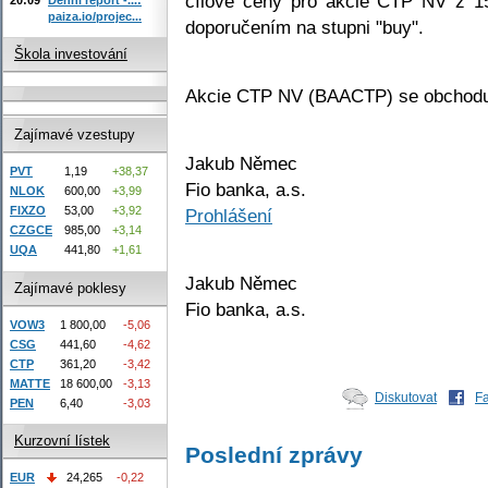
cílové ceny pro akcie CTP NV z 
paiza.io/projec...
doporučením na stupni "buy".
Škola investování
Akcie CTP NV (BAACTP) se obchoduj
Zajímavé vzestupy
Jakub Němec
PVT
1,19
+38,37
Fio banka, a.s.
NLOK
600,00
+3,99
FIXZO
53,00
+3,92
Prohlášení
CZGCE
985,00
+3,14
UQA
441,80
+1,61
Jakub Němec
Zajímavé poklesy
Fio banka, a.s.
VOW3
1 800,00
-5,06
CSG
441,60
-4,62
CTP
361,20
-3,42
MATTE
18 600,00
-3,13
Diskutovat
F
PEN
6,40
-3,03
Kurzovní lístek
Poslední zprávy
EUR
24,265
-0,22