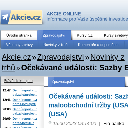
AKCIE ONLINE
informace pro Vaše úspěšné investice
Úvodní stránka
Zpravodajství
Kurzy CZ
Kurzy světový
Všechny zprávy
Novinky z trhů
Komentáře a doporučení
Akcie.cz
»
Zpravodajství
»
Novinky z
trhů
»
Očekávané události: Sazby 
Právě diskutujete
Zpravodajství
12:47
Denní report -...:
Očekávané události: Saz
paiza.io/projec...
12:46
Denní report -...:
maloobchodní tržby (USA
notes.io/e6yWX
20:09
Denní report -...:
(USA)
paiza.io/projec...
20:09
Denní report -...:
15.06.2023 08:14:00
|
Fio banka
notes.io/e6rL7
21:13
Denní report -...: