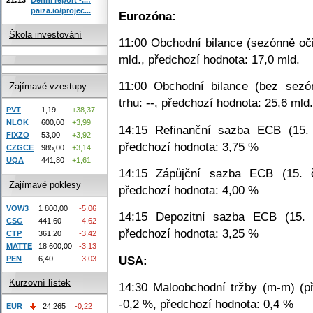
paiza.io/projec...
Eurozóna:
Škola investování
11:00 Obchodní bilance (sezónně oči
mld., předchozí hodnota: 17,0 mld.
11:00 Obchodní bilance (bez sezón
Zajímavé vzestupy
trhu: --, předchozí hodnota: 25,6 mld.
PVT
1,19
+38,37
NLOK
600,00
+3,99
14:15 Refinanční sazba ECB (15. 
FIXZO
53,00
+3,92
předchozí hodnota: 3,75 %
CZGCE
985,00
+3,14
UQA
441,80
+1,61
14:15 Zápůjční sazba ECB (15. č
Zajímavé poklesy
předchozí hodnota: 4,00 %
VOW3
1 800,00
-5,06
14:15 Depozitní sazba ECB (15. 
CSG
441,60
-4,62
předchozí hodnota: 3,25 %
CTP
361,20
-3,42
MATTE
18 600,00
-3,13
USA:
PEN
6,40
-3,03
Kurzovní lístek
14:30 Maloobchodní tržby (m-m) (př
-0,2 %, předchozí hodnota: 0,4 %
EUR
24,265
-0,22