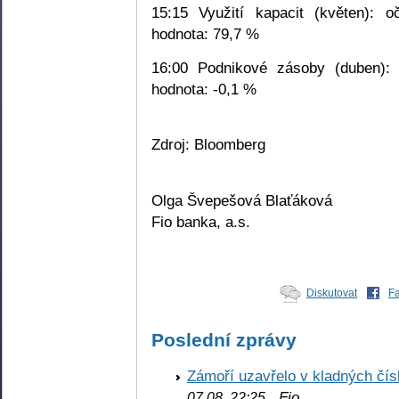
15:15 Využití kapacit (květen): 
hodnota: 79,7 %
16:00 Podnikové zásoby (duben): 
hodnota: -0,1 %
Zdroj: Bloomberg
Olga Švepešová Blaťáková
Fio banka, a.s.
Diskutovat
F
Poslední zprávy
Zámoří uzavřelo v kladných č
Fio
07.08. 22:25