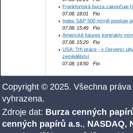
Frankfurtská burza zakončuje 
Fio
07.08. 18:01
Index S&P 500 mírně posiluje p
Fio
07.08. 15:49
Americké futures kontrakty mírn
Fio
07.08. 15:20
USA: Trh práce - v červenci ub
zemědělství
Fio
07.08. 14:50
Copyright © 2025. Všechna práva
vyhrazena.
Zdroje dat:
Burza cenných papírů
cenných papírů a.s.
,
NASDAQ, N