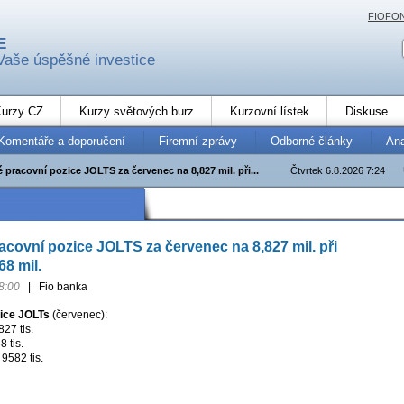
FIOFO
E
Vaše úspěšné investice
urzy CZ
Kurzy světových burz
Kurzovní lístek
Diskuse
Komentáře a doporučení
Firemní zprávy
Odborné články
An
pracovní pozice JOLTS za červenec na 8,827 mil. při...
Čtvrtek 6.8.2026 7:24
covní pozice JOLTS za červenec na 8,827 mil. při
68 mil.
8:00
|
Fio banka
ice JOLTs
(červenec):
27 tis.
 tis.
9582 tis.