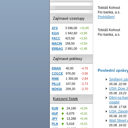
Tobiáš Kohout
Fio banka, a.s.
Prohlášení
Zajímavé vzestupy
ATS
3 596,00
+15,85
Tobiáš Kohout
KGH
1 942,60
+3,98
Fio banka, a.s.
FACC
423,50
+3,93
MACIN
158,50
+3,59
ERBAG
2 891,00
+2,48
Zajímavé poklesy
EMAN
40,00
-4,76
Poslední zpráv
CZGCE
976,00
-3,56
RWE
1 355,00
-2,84
Smíšený záv
PILLE
107,00
-2,73
05.08. 22:09
USA: Dow J
NOKIA
209,20
-2,70
05.08. 19:23
Dění na fran
Kurzovní lístek
oslabil
05.08. 17:58
EUR
24,190
+0,04
USA: Zásoby 
HUF
6,679
+0,01
05.08. 16:33
JPY
13,288
+0,44
Wall Street
PLN
5,618
+0,01
05.08. 16:02