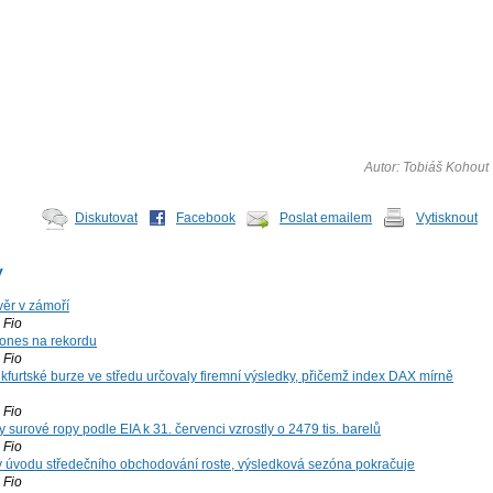
Autor: Tobiáš Kohout
Diskutovat
Facebook
Poslat emailem
Vytisknout
y
ěr v zámoří
Fio
ones na rekordu
Fio
kfurtské burze ve středu určovaly firemní výsledky, přičemž index DAX mírně
Fio
surové ropy podle EIA k 31. červenci vzrostly o 2479 tis. barelů
Fio
 v úvodu středečního obchodování roste, výsledková sezóna pokračuje
Fio