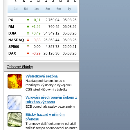
1d
5d
1m
3m
6m
1y
PX
+0,11
2 769,04
05.08.26
RM
+1,26
760,45
05.08.26
DJIA
+0,49
54 349,12
05.08.26
NASDAQ
-0,83
26 363,44
06.08.26
SP500
0,00
4 357,73
22.09.21
DAX
-0,29
26 126,30
05.08.26
Odborné články
Výsledková sezóna
Nasdaq pod tlakem, luxus s
rozdílnými výsledky a vývoj akcií
CSG před klíčovými výsledky
Varování před ropným šokem z
Blízkého východu
ECB ponechala sazby beze změny
Etický hazard v přímém
přenosu
Trumpovy další dokumenty odhalují
zběsilé tempo obchodování na burze