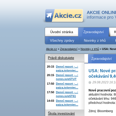
AKCIE ONLIN
informace pro 
Úvodní stránka
Zpravodajství
K
Všechny zprávy
Novinky z trhů
Akcie.cz
»
Zpravodajství
»
Novinky z trhů
»
USA: Nové 
Právě diskutujete
Zpravodajství
20:15
Denní report -...:
USA: Nové pra
paiza.io/projec...
20:15
Denní report -...:
očekávání 9,4
notes.io/e5TUT
29.08.2023 16:1
17:50
Denní report -...:
paiza.io/projec...
Nové pracovní poz
17:50
Denní report -...:
aktuální hodnota: 88
notes.io/e5T61
očekávání trhu: 9468
14:03
Denní report -...:
předchozí hodnota: 
paiza.io/projec...
Zdroj: Bloomberg
Škola investování