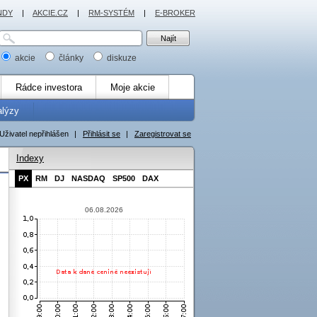
NDY
|
AKCIE.CZ
|
RM-SYSTÉM
|
E-BROKER
akcie
články
diskuze
Rádce investora
Moje akcie
alýzy
Uživatel nepřihlášen
|
Přihlásit se
|
Zaregistrovat se
Indexy
PX
RM
DJ
NASDAQ
SP500
DAX
06.08.2026