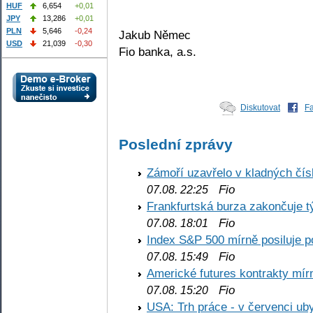
HUF
6,654
+0,01
JPY
13,286
+0,01
PLN
5,646
-0,24
Jakub Němec
USD
21,039
-0,30
Fio banka, a.s.
Diskutovat
F
Poslední zprávy
Zámoří uzavřelo v kladných č
Fio
07.08. 22:25
Frankfurtská burza zakončuje 
Fio
07.08. 18:01
Index S&P 500 mírně posiluje p
Fio
07.08. 15:49
Americké futures kontrakty mírn
Fio
07.08. 15:20
USA: Trh práce - v červenci ub