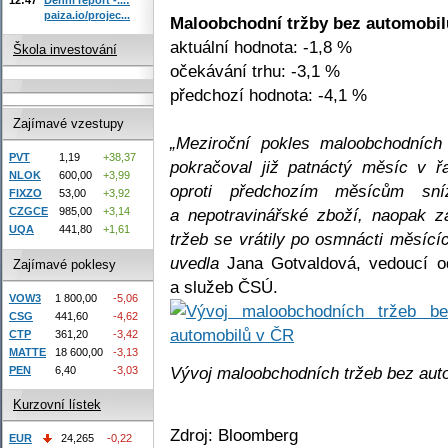
paiza.io/projec...
Maloobchodní tržby bez automobil
aktuální hodnota: -1,8 %
Škola investování
očekávání trhu: -3,1 %
předchozí hodnota: -4,1 %
Zajímavé vzestupy
„Meziroční pokles maloobchodních
PVT
1,19
+38,37
pokračoval již patnáctý měsíc v 
NLOK
600,00
+3,99
oproti předchozím měsícům sníž
FIXZO
53,00
+3,92
a nepotravinářské zboží, naopak z
CZGCE
985,00
+3,14
UQA
441,80
+1,61
tržeb se vrátily po osmnácti měsící
uvedla
Jana Gotvaldová, vedoucí od
Zajímavé poklesy
a služeb ČSÚ.
VOW3
1 800,00
-5,06
CSG
441,60
-4,62
CTP
361,20
-3,42
MATTE
18 600,00
-3,13
Vývoj maloobchodních tržeb bez aut
PEN
6,40
-3,03
Kurzovní lístek
Zdroj: Bloomberg
EUR
24,265
-0,22