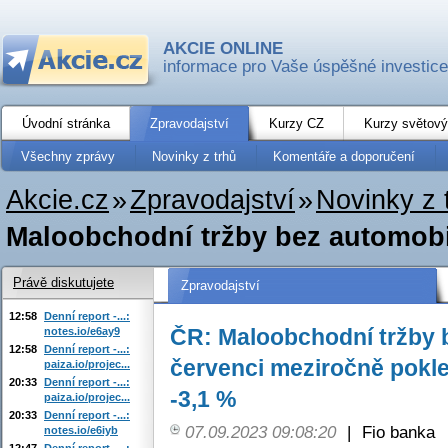
AKCIE ONLINE
informace pro Vaše úspěšné investice
Úvodní stránka
Zpravodajství
Kurzy CZ
Kurzy světový
Všechny zprávy
Novinky z trhů
Komentáře a doporučení
Akcie.cz
»
Zpravodajství
»
Novinky z 
Maloobchodní tržby bez automobil
Právě diskutujete
Zpravodajství
12:58
Denní report -...:
ČR: Maloobchodní tržby 
notes.io/e6ay9
12:58
Denní report -...:
červenci meziročně pokle
paiza.io/projec...
20:33
Denní report -...:
-3,1 %
paiza.io/projec...
20:33
Denní report -...:
07.09.2023 09:08:20
|
Fio banka
notes.io/e6iyb
12:47
Denní report -...: