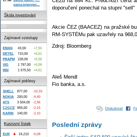
ČEZu na 884 Kč. Předchozí cena ana
paiza.io/projec...
doporučení ponechal na stupni "sell"
Škola investování
Akcie ČEZ (BAACEZ) na pražské bur
RM-SYSTÉMu pak uzavřely na 968,0
Zajímavé vzestupy
Zdroj: Bloomberg
EMAN
43,00
+7,50
DETEL
710,00
+6,61
PRAPM
228,00
+5,56
VIG
1 797,00
+5,09
RBI
1 575,50
+4,61
Aleš Mendl
Zajímavé poklesy
Fio banka, a.s.
SHELL
877,00
-10,33
NOKIA
200,00
-4,40
ATS
3 504,00
-2,56
CZGCE
955,00
-2,15
Diskutovat
F
KARIN
140,00
-2,10
Poslední zprávy
Kurzovní lístek
EUR
24,210
-0,08