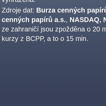
Zdroje dat:
Burza cenných papírů
cenných papírů a.s.
,
NASDAQ, N
ze zahraničí jsou zpožděna o 20 m
kurzy z BCPP, a to o 15 min.