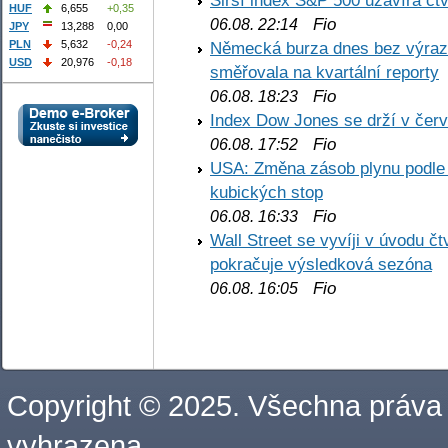
Širší index S&P 500 uzavírá čt
HUF
6,655
+0,35
Fio
06.08. 22:14
JPY
13,288
0,00
PLN
5,632
-0,24
Německá burza dnes bez výrazn
USD
20,976
-0,18
směřovala na kvartální reporty
Fio
06.08. 18:23
Index Dow Jones se drží v čer
Fio
06.08. 17:52
USA: Změna zásob plynu podle E
kubických stop
Fio
06.08. 16:33
Wall Street se vyvíji v úvodu 
pokračuje výsledková sezóna
Fio
06.08. 16:05
Copyright © 2025. Všechna práva
vyhrazena.