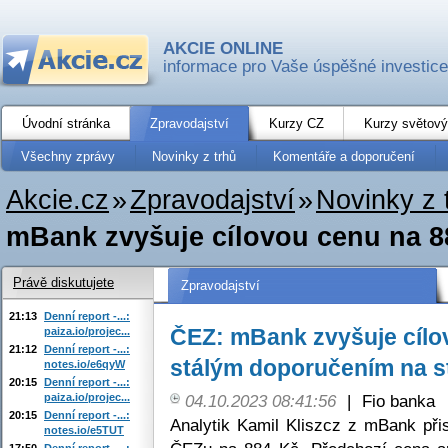
AKCIE ONLINE
informace pro Vaše úspěšné investice
Úvodní stránka
Zpravodajství
Kurzy CZ
Kurzy světový
Všechny zprávy
Novinky z trhů
Komentáře a doporučení
Akcie.cz
»
Zpravodajství
»
Novinky z 
mBank zvyšuje cílovou cenu na 88
Právě diskutujete
Zpravodajství
21:13
Denní report -...:
ČEZ: mBank zvyšuje cílo
paiza.io/projec...
21:12
Denní report -...:
stálým doporučením na st
notes.io/e6qyW
20:15
Denní report -...:
paiza.io/projec...
04.10.2023 08:41:56
|
Fio banka
20:15
Denní report -...:
Analytik Kamil Kliszcz z mBank přis
notes.io/e5TUT
17:50
Denní report -...: