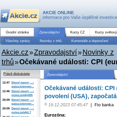
AKCIE ONLINE
informace pro Vaše úspěšné investice
Úvodní stránka
Zpravodajství
Kurzy CZ
Kurzy světový
Všechny zprávy
Novinky z trhů
Komentáře a doporučení
Akcie.cz
»
Zpravodajství
»
Novinky z
trhů
»
Očekávané události: CPI (eur
Právě diskutujete
Zpravodajství
12:47
Denní report -...:
Očekávané události: CPI 
paiza.io/projec...
12:46
Denní report -...:
povolení (USA), započat
notes.io/e6yWX
20:09
Denní report -...:
paiza.io/projec...
19.12.2023 07:45:47
|
Fio banka
20:09
Denní report -...:
notes.io/e6rL7
Eurozóna:
21:13
Denní report -...: