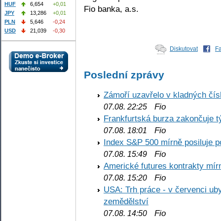
HUF
6,654
+0,01
Fio banka, a.s.
JPY
13,286
+0,01
PLN
5,646
-0,24
USD
21,039
-0,30
Diskutovat
F
Poslední zprávy
Zámoří uzavřelo v kladných č
Fio
07.08. 22:25
Frankfurtská burza zakončuje 
Fio
07.08. 18:01
Index S&P 500 mírně posiluje p
Fio
07.08. 15:49
Americké futures kontrakty mírn
Fio
07.08. 15:20
USA: Trh práce - v červenci ub
zemědělství
Fio
07.08. 14:50