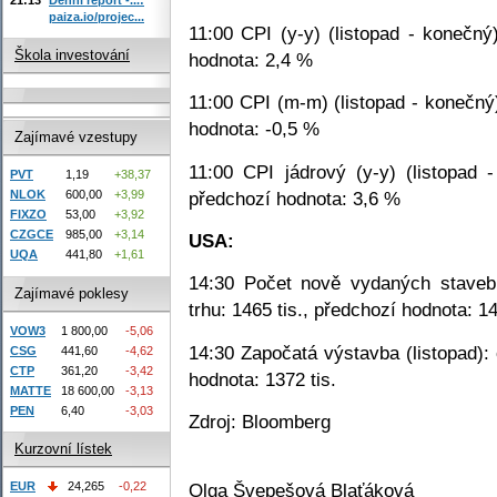
paiza.io/projec...
11:00 CPI (y-y) (listopad - konečný
Škola investování
hodnota: 2,4 %
11:00 CPI (m-m) (listopad - konečný
hodnota: -0,5 %
Zajímavé vzestupy
11:00 CPI jádrový (y-y) (listopad 
PVT
1,19
+38,37
předchozí hodnota: 3,6 %
NLOK
600,00
+3,99
FIXZO
53,00
+3,92
CZGCE
985,00
+3,14
USA:
UQA
441,80
+1,61
14:30 Počet nově vydaných stavebn
Zajímavé poklesy
trhu: 1465 tis., předchozí hodnota: 14
VOW3
1 800,00
-5,06
14:30 Započatá výstavba (listopad): 
CSG
441,60
-4,62
CTP
361,20
-3,42
hodnota: 1372 tis.
MATTE
18 600,00
-3,13
PEN
6,40
-3,03
Zdroj: Bloomberg
Kurzovní lístek
EUR
24,265
-0,22
Olga Švepešová Blaťáková