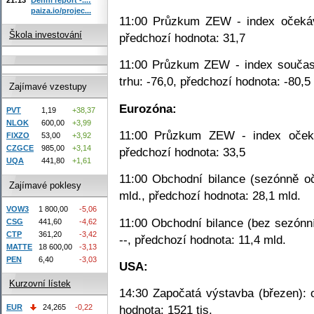
paiza.io/projec...
11:00 Průzkum ZEW - index očekává
Škola investování
předchozí hodnota: 31,7
11:00 Průzkum ZEW - index součas
trhu: -76,0, předchozí hodnota: -80,5
Zajímavé vzestupy
Eurozóna:
PVT
1,19
+38,37
NLOK
600,00
+3,99
11:00 Průzkum ZEW - index očekáv
FIXZO
53,00
+3,92
CZGCE
985,00
+3,14
předchozí hodnota: 33,5
UQA
441,80
+1,61
11:00 Obchodní bilance (sezónně oč
Zajímavé poklesy
mld., předchozí hodnota: 28,1 mld.
VOW3
1 800,00
-5,06
11:00 Obchodní bilance (bez sezónní
CSG
441,60
-4,62
CTP
361,20
-3,42
--, předchozí hodnota: 11,4 mld.
MATTE
18 600,00
-3,13
PEN
6,40
-3,03
USA:
Kurzovní lístek
14:30 Započatá výstavba (březen): o
EUR
24,265
-0,22
hodnota: 1521 tis.