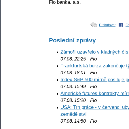
Fio banka, a.s.
Diskutovat
F
Poslední zprávy
Zámoří uzavřelo v kladných č
Fio
07.08. 22:25
Frankfurtská burza zakončuje 
Fio
07.08. 18:01
Index S&P 500 mírně posiluje p
Fio
07.08. 15:49
Americké futures kontrakty mírn
Fio
07.08. 15:20
USA: Trh práce - v červenci ub
zemědělství
Fio
07.08. 14:50