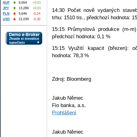
HUF
6,654
+0,01
JPY
13,286
+0,01
14:30 Počet nově vydaných staveb
PLN
5,646
-0,24
trhu: 1510 tis., předchozí hodnota: 15
USD
21,039
-0,30
15:15 Průmyslová produkce (m-m) 
předchozí hodnota: 0,1 %
15:15 Využití kapacit (březen): 
hodnota: 78,3 %
Zdroj: Bloomberg
Jakub Němec
Fio banka, a.s.
Prohlášení
Jakub Němec