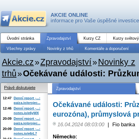
AKCIE ONLINE
informace pro Vaše úspěšné investice
Úvodní stránka
Zpravodajství
Kurzy CZ
Kurzy světový
Všechny zprávy
Novinky z trhů
Komentáře a doporučení
Akcie.cz
»
Zpravodajství
»
Novinky z
trhů
»
Očekávané události: Průzku
Právě diskutujete
Zpravodajství
12:47
Denní report -...:
Očekávané události: Pr
paiza.io/projec...
12:46
Denní report -...:
eurozóna), průmyslová p
notes.io/e6yWX
20:09
Denní report -...:
paiza.io/projec...
16.04.2024 08:03:00
|
Fio banka
20:09
Denní report -...:
notes.io/e6rL7
Německo:
21:13
Denní report -...: