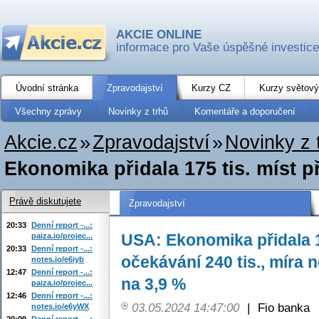
AKCIE ONLINE
informace pro Vaše úspěšné investice
Úvodní stránka
Zpravodajství
Kurzy CZ
Kurzy světový
Všechny zprávy
Novinky z trhů
Komentáře a doporučení
Akcie.cz
»
Zpravodajství
»
Novinky z 
Ekonomika přidala 175 tis. míst př
Právě diskutujete
Zpravodajství
20:33
Denní report -...:
USA: Ekonomika přidala 17
paiza.io/projec...
20:33
Denní report -...:
očekávání 240 tis., míra 
notes.io/e6iyb
12:47
Denní report -...:
na 3,9 %
paiza.io/projec...
12:46
Denní report -...:
03.05.2024 14:47:00
|
Fio banka
notes.io/e6yWX
20:09
Denní report -...: