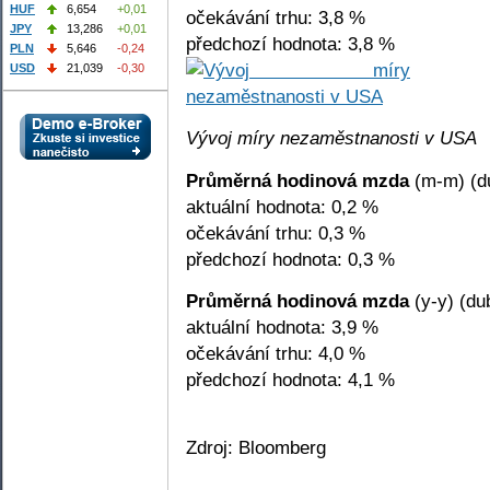
HUF
6,654
+0,01
očekávání trhu: 3,8 %
JPY
13,286
+0,01
předchozí hodnota: 3,8 %
PLN
5,646
-0,24
USD
21,039
-0,30
Vývoj míry nezaměstnanosti v USA
Průměrná hodinová mzda
(m-m) (d
aktuální hodnota: 0,2 %
očekávání trhu: 0,3 %
předchozí hodnota: 0,3 %
Průměrná hodinová mzda
(y-y) (du
aktuální hodnota: 3,9 %
očekávání trhu: 4,0 %
předchozí hodnota: 4,1 %
Zdroj: Bloomberg