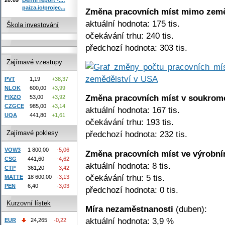
paiza.io/projec...
Změna pracovních míst mimo země
aktuální hodnota: 175 tis.
Škola investování
očekávání trhu: 240 tis.
předchozí hodnota: 303 tis.
Zajímavé vzestupy
PVT
1,19
+38,37
NLOK
600,00
+3,99
Změna pracovních míst v soukrom
FIXZO
53,00
+3,92
CZGCE
985,00
+3,14
aktuální hodnota: 167 tis.
UQA
441,80
+1,61
očekávání trhu: 193 tis.
Zajímavé poklesy
předchozí hodnota: 232 tis.
VOW3
1 800,00
-5,06
Změna pracovních míst ve výrobní
CSG
441,60
-4,62
aktuální hodnota: 8 tis.
CTP
361,20
-3,42
očekávání trhu: 5 tis.
MATTE
18 600,00
-3,13
PEN
6,40
-3,03
předchozí hodnota: 0 tis.
Kurzovní lístek
Míra nezaměstnanosti
(duben):
aktuální hodnota: 3,9 %
EUR
24,265
-0,22