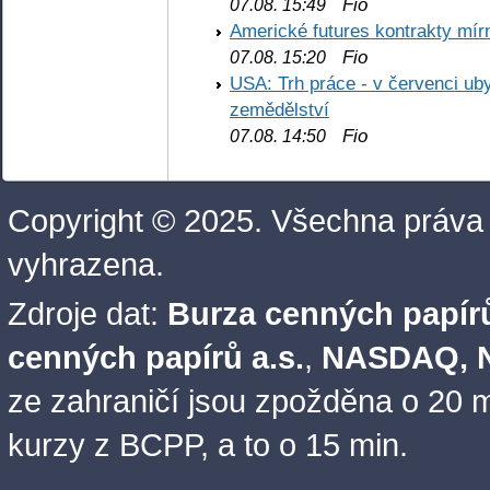
Fio
07.08. 15:49
Americké futures kontrakty mírn
Fio
07.08. 15:20
USA: Trh práce - v červenci ub
zemědělství
Fio
07.08. 14:50
Copyright © 2025. Všechna práva
vyhrazena.
Zdroje dat:
Burza cenných papírů
cenných papírů a.s.
,
NASDAQ, N
ze zahraničí jsou zpožděna o 20 m
kurzy z BCPP, a to o 15 min.