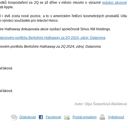
edků hospodaření za 2Q se již dříve v měsíci mluvilo o výrazné
redukci akciové
ti Apple.
l i dvě zcela nové pozice, a to v americkém řetězci kosmetických produktů Ulta
výrobci součástek pro letectví Heico.
ire Hathaway dokupovala akcie vysílací společnosti Sirius XM Holdings.
iovém portfoliu Berkshire Hathaway za 2Q 2024, zdroj: Dataroma
aťáková
aťáková
Autor: Olga Švepešová Blaťáková
Diskutovat
Facebook
Poslat emailem
Vytisknout