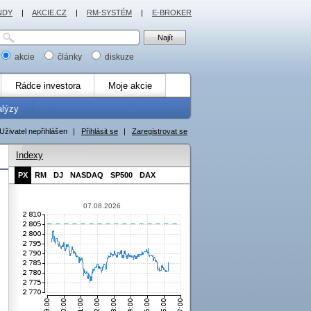
NDY
|
AKCIE.CZ
|
RM-SYSTÉM
|
E-BROKER
akcie
články
diskuze
Rádce investora
Moje akcie
alýzy
Uživatel nepřihlášen
|
Přihlásit se
|
Zaregistrovat se
Indexy
PX
RM
DJ
NASDAQ
SP500
DAX
07.08.2026