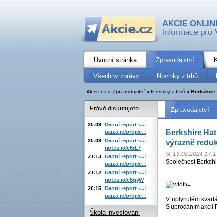
AKCIE ONLIN
informace pro 
Úvodní stránka
Zpravodajství
K
Všechny zprávy
Novinky z trhů
Akcie.cz
»
Zpravodajství
»
Novinky z trhů
»
Berkshire 
Právě diskutujete
Zpravodajství
20:09
Denní report -...:
Berkshire Hat
paiza.io/projec...
20:09
Denní report -...:
výrazně reduk
notes.io/e6rL7
15.08.2024 17:1
21:13
Denní report -...:
Společnost Berkshir
paiza.io/projec...
21:12
Denní report -...:
notes.io/e6qyW
20:15
Denní report -...:
paiza.io/projec...
V uplynulém kvart
S uprodáním akcií 
Škola investování