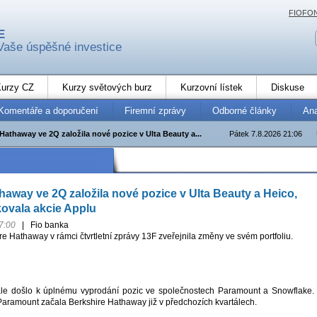
FIOFO
E
Vaše úspěšné investice
urzy CZ
Kurzy světových burz
Kurzovní lístek
Diskuse
Komentáře a doporučení
Firemní zprávy
Odborné články
An
Hathaway ve 2Q založila nové pozice v Ulta Beauty a...
Pátek 7.8.2026 21:06
haway ve 2Q založila nové pozice v Ulta Beauty a Heico,
ovala akcie Applu
7:00
|
Fio banka
e Hathaway v rámci čtvrtletní zprávy 13F zveřejnila změny ve svém portfoliu.
ále došlo k úplnému vyprodání pozic ve společnostech Paramount a Snowflake.
Paramount začala Berkshire Hathaway již v předchozích kvartálech.