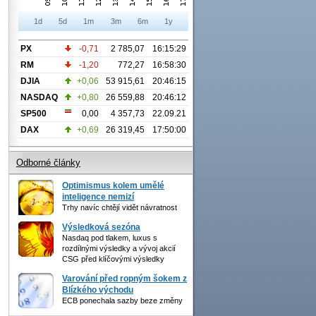
1d
5d
1m
3m
6m
1y
PX
-0,71
2 785,07
16:15:29
RM
-1,20
772,27
16:58:30
DJIA
+0,06
53 915,61
20:46:15
NASDAQ
+0,80
26 559,88
20:46:12
SP500
0,00
4 357,73
22.09.21
DAX
+0,69
26 319,45
17:50:00
Odborné články
Optimismus kolem umělé
inteligence nemizí
Trhy navíc chtějí vidět návratnost
Výsledková sezóna
Nasdaq pod tlakem, luxus s
rozdílnými výsledky a vývoj akcií
CSG před klíčovými výsledky
Varování před ropným šokem z
Blízkého východu
ECB ponechala sazby beze změny