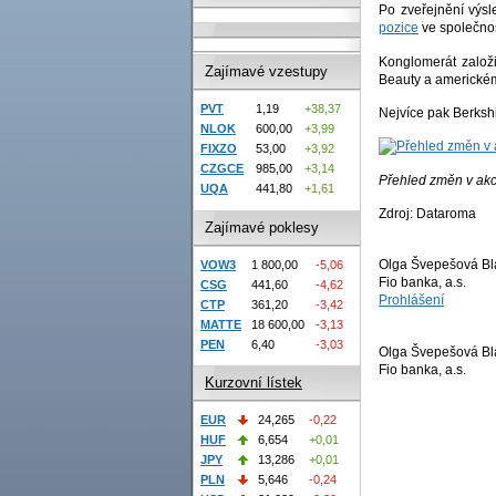
Po zveřejnění výsl
pozice
ve společnos
Konglomerát založi
Zajímavé vzestupy
Beauty a americkém 
PVT
1,19
+38,37
Nejvíce pak Berksh
NLOK
600,00
+3,99
FIXZO
53,00
+3,92
CZGCE
985,00
+3,14
Přehled změn v akc
UQA
441,80
+1,61
Zdroj: Dataroma
Zajímavé poklesy
Olga Švepešová Bl
VOW3
1 800,00
-5,06
Fio banka, a.s.
CSG
441,60
-4,62
Prohlášení
CTP
361,20
-3,42
MATTE
18 600,00
-3,13
PEN
6,40
-3,03
Olga Švepešová Bl
Fio banka, a.s.
Kurzovní lístek
EUR
24,265
-0,22
HUF
6,654
+0,01
JPY
13,286
+0,01
PLN
5,646
-0,24