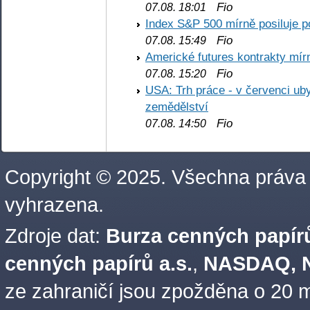
Fio
07.08. 18:01
Index S&P 500 mírně posiluje p
Fio
07.08. 15:49
Americké futures kontrakty mírn
Fio
07.08. 15:20
USA: Trh práce - v červenci ub
zemědělství
Fio
07.08. 14:50
Copyright © 2025. Všechna práva
vyhrazena.
Zdroje dat:
Burza cenných papírů
cenných papírů a.s.
,
NASDAQ, N
ze zahraničí jsou zpožděna o 20 m