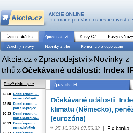
AKCIE ONLINE
informace pro Vaše úspěšné investice
Úvodní stránka
Zpravodajství
Kurzy CZ
Kurzy světový
Všechny zprávy
Novinky z trhů
Komentáře a doporučení
Akcie.cz
»
Zpravodajství
»
Novinky z
trhů
»
Očekávané události: Index I
Právě diskutujete
Zpravodajství
12:58
Denní report -...:
Očekávané události: Ind
notes.io/e6ay9
12:58
Denní report -...:
klimatu (Německo), peně
paiza.io/projec...
20:33
Denní report -...:
(eurozóna)
paiza.io/projec...
20:33
Denní report -...:
25.10.2024 07:56:32
|
Fio banka
notes.io/e6iyb
12:47
Denní report -...: