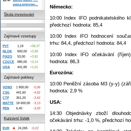
paiza.io/projec...
Německo:
Škola investování
10:00 Index IFO podnikatelského kli
předchozí hodnota: 85,4
10:00 Index IFO hodnocení součas
Zajímavé vzestupy
trhu: 84,4, předchozí hodnota: 84,4
PVT
1,19
+38,37
NLOK
600,00
+3,99
10:00 Index IFO očekávání (říjen)
FIXZO
53,00
+3,92
hodnota: 86,3
CZGCE
985,00
+3,14
UQA
441,80
+1,61
Eurozóna:
Zajímavé poklesy
10:00 Peněžní zásoba M3 (y-y) (září
VOW3
1 800,00
-5,06
hodnota: 2,9 %
CSG
441,60
-4,62
CTP
361,20
-3,42
USA:
MATTE
18 600,00
-3,13
PEN
6,40
-3,03
14:30 Objednávky zboží dlouhodo
Kurzovní lístek
očekávání trhu: -1,0 %, předchozí h
EUR
24,265
-0,22