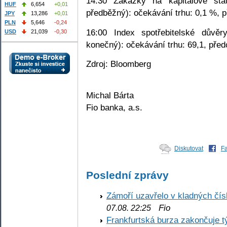
14:30 Zakázky na kapitálové sta
HUF
6,654
+0,01
předběžný): očekávání trhu: 0,1 %, 
JPY
13,286
+0,01
PLN
5,646
-0,24
16:00 Index spotřebitelské důvěr
USD
21,039
-0,30
konečný): očekávání trhu: 69,1, před
Zdroj: Bloomberg
Michal Bárta
Fio banka, a.s.
Diskutovat
F
Poslední zprávy
Zámoří uzavřelo v kladných č
Fio
07.08. 22:25
Frankfurtská burza zakončuje 