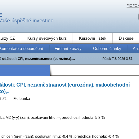
FIOFO
E
Vaše úspěšné investice
urzy CZ
Kurzy světových burz
Kurzovní lístek
Diskuse
Komentáře a doporučení
Firemní zprávy
Odborné články
An
 události: CPI, nezaměstnanost (eurozóna),...
Pátek 7.8.2026 3:51
álosti: CPI, nezaměstnanost (eurozóna), maloobchodní
),..
1:31
|
Fio banka
 M2 (y-y) (září): očekávání trhu: --, předchozí hodnota: 5,8 %
ích cen (m-m) (září): očekávání trhu: -0,4 %, předchozí hodnota: -0,4 %