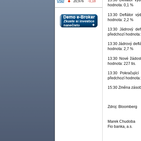
13:30 Deflátor vý
USD
20,976
-0,18
hodnota: 0,1 %
13:30 Deflátor vý
hodnota: 2,2 %
13:30 Jádrový def
předchozí hodnota:
13:30 Jádrový deflá
hodnota: 2,7 %
13:30 Nové žádosti
hodnota: 227 tis.
13:30 Pokračující
předchozí hodnota: 
15:30 Změna zásob p
Zdroj: Bloomberg
Marek Chudoba
Fio banka, a.s.