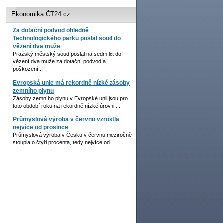
Ekonomika ČT24.cz
Za dotační podvod ohledně
Technologického parku poslal soud do
vězení dva muže
Pražský městský soud poslal na sedm let do
vězení dva muže za dotační podvod a
poškození...
Evropská unie má rekordně nízké zásoby
zemního plynu
Zásoby zemního plynu v Evropské unii jsou pro
toto období roku na rekordně nízké úrovni....
Průmyslová výroba v červnu vzrostla
nejvíce od prosince
Průmyslová výroba v Česku v červnu meziročně
stoupla o čtyři procenta, tedy nejvíce od...