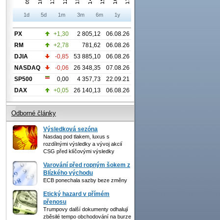
1d
5d
1m
3m
6m
1y
PX
+1,30
2 805,12
06.08.26
RM
+2,78
781,62
06.08.26
DJIA
-0,85
53 885,10
06.08.26
NASDAQ
-0,06
26 348,35
07.08.26
SP500
0,00
4 357,73
22.09.21
DAX
+0,05
26 140,13
06.08.26
Odborné články
Výsledková sezóna
Nasdaq pod tlakem, luxus s
rozdílnými výsledky a vývoj akcií
CSG před klíčovými výsledky
Varování před ropným šokem z
Blízkého východu
ECB ponechala sazby beze změny
Etický hazard v přímém
přenosu
Trumpovy další dokumenty odhalují
zběsilé tempo obchodování na burze