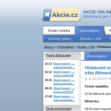
AKCIE ONLIN
informace pro 
Úvodní stránka
Zpravodajství
K
Všechny zprávy
Novinky z trhů
Akcie.cz
»
Zpravodajství
»
Novinky z trhů
»
Očekávané
Právě diskutujete
Zpravodajství
21:13
Denní report -...:
Očekávané ud
paiza.io/projec...
21:12
Denní report -...:
tržby (Německo
notes.io/e6qyW
31.10.2024 07:3
20:15
Denní report -...:
paiza.io/projec...
Česká republika:
20:15
Denní report -...:
notes.io/e5TUT
10:00 Měnová zásoba
17:50
Denní report -...:
paiza.io/projec...
Německo:
Škola investování
08:00 Index importn