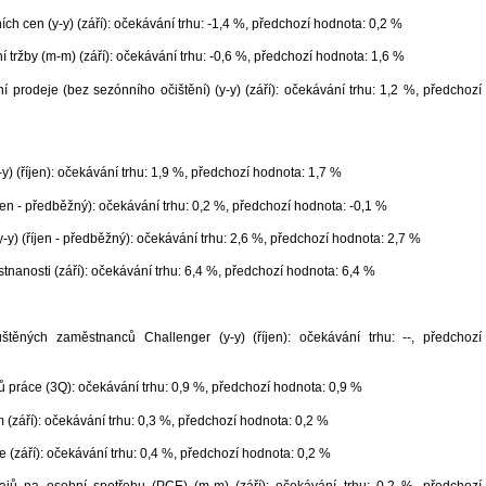
ích cen (y-y) (září): očekávání trhu: -1,4 %, předchozí hodnota: 0,2 %
tržby (m-m) (září): očekávání trhu: -0,6 %, předchozí hodnota: 1,6 %
 prodeje (bez sezónního očištění) (y-y) (září): očekávání trhu: 1,2 %, předchozí
y) (říjen): očekávání trhu: 1,9 %, předchozí hodnota: 1,7 %
jen - předběžný): očekávání trhu: 0,2 %, předchozí hodnota: -0,1 %
y-y) (říjen - předběžný): očekávání trhu: 2,6 %, předchozí hodnota: 2,7 %
nanosti (září): očekávání trhu: 6,4 %, předchozí hodnota: 6,4 %
štěných zaměstnanců Challenger (y-y) (říjen): očekávání trhu: --, předchozí
 práce (3Q): očekávání trhu: 0,9 %, předchozí hodnota: 0,9 %
 (září): očekávání trhu: 0,3 %, předchozí hodnota: 0,2 %
 (září): očekávání trhu: 0,4 %, předchozí hodnota: 0,2 %