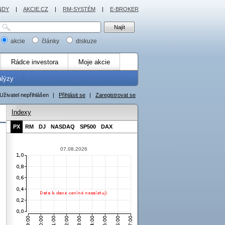
NDY
|
AKCIE.CZ
|
RM-SYSTÉM
|
E-BROKER
akcie
články
diskuze
Rádce investora
Moje akcie
alýzy
Uživatel nepřihlášen
|
Přihlásit se
|
Zaregistrovat se
Indexy
PX
RM
DJ
NASDAQ
SP500
DAX
07.08.2026