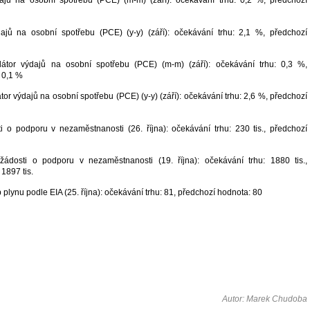
dajů na osobní spotřebu (PCE) (m-m) (září): očekávání trhu: 0,2 %, předchozí
dajů na osobní spotřebu (PCE) (y-y) (září): očekávání trhu: 2,1 %, předchozí
látor výdajů na osobní spotřebu (PCE) (m-m) (září): očekávání trhu: 0,3 %,
 0,1 %
tor výdajů na osobní spotřebu (PCE) (y-y) (září): očekávání trhu: 2,6 %, předchozí
 o podporu v nezaměstnanosti (26. října): očekávání trhu: 230 tis., předchozí
 žádosti o podporu v nezaměstnanosti (19. října): očekávání trhu: 1880 tis.,
1897 tis.
lynu podle EIA (25. října): očekávání trhu: 81, předchozí hodnota: 80
Autor: Marek Chudoba