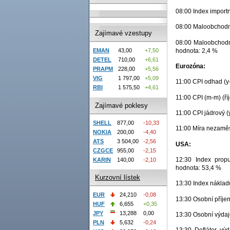
08:00 Index importn
08:00 Maloobchodní 
Zajímavé vzestupy
08:00 Maloobchodní
hodnota: 2,4 %
EMAN
43,00
+7,50
DETEL
710,00
+6,61
Eurozóna:
PRAPM
228,00
+5,56
VIG
1 797,00
+5,09
11:00 CPI odhad (y-
RBI
1 575,50
+4,61
11:00 CPI (m-m) (ří
Zajímavé poklesy
11:00 CPI jádrový (
SHELL
877,00
-10,33
11:00 Míra nezaměst
NOKIA
200,00
-4,40
ATS
3 504,00
-2,56
USA:
CZGCE
955,00
-2,15
12:30 Index propu
KARIN
140,00
-2,10
hodnota: 53,4 %
Kurzovní lístek
13:30 Index nákladů
EUR
24,210
-0,08
13:30 Osobní příjem
HUF
6,655
+0,35
JPY
13,288
0,00
13:30 Osobní výdaje
PLN
5,632
-0,24