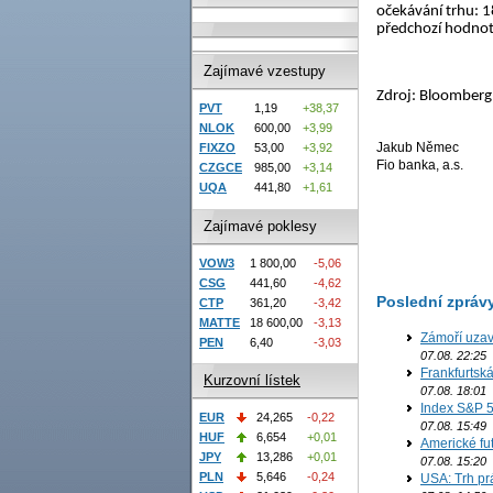
očekávání trhu: 1
předchozí hodnota
Zajímavé vzestupy
Zdroj: Bloomberg
PVT
1,19
+38,37
NLOK
600,00
+3,99
Jakub Němec
FIXZO
53,00
+3,92
Fio banka, a.s.
CZGCE
985,00
+3,14
UQA
441,80
+1,61
Zajímavé poklesy
VOW3
1 800,00
-5,06
CSG
441,60
-4,62
Poslední zpráv
CTP
361,20
-3,42
MATTE
18 600,00
-3,13
Zámoří uzav
PEN
6,40
-3,03
07.08. 22:25
Frankfurtsk
Kurzovní lístek
07.08. 18:01
Index S&P 5
EUR
24,265
-0,22
07.08. 15:49
HUF
6,654
+0,01
Americké fut
JPY
13,286
+0,01
07.08. 15:20
PLN
5,646
-0,24
USA: Trh prá