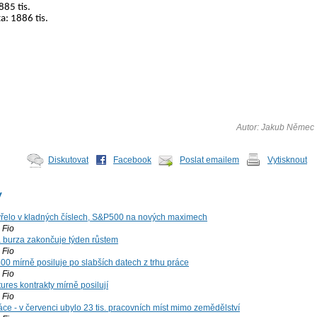
885 tis.
: 1886 tis.
Autor: Jakub Němec
Diskutovat
Facebook
Poslat emailem
Vytisknout
y
řelo v kladných číslech, S&P500 na nových maximech
Fio
á burza zakončuje týden růstem
Fio
00 mírně posiluje po slabších datech z trhu práce
Fio
ures kontrakty mírně posilují
Fio
ce - v červenci ubylo 23 tis. pracovních míst mimo zemědělství