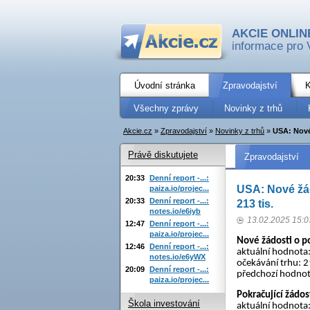
AKCIE ONLIN
informace pro 
Úvodní stránka
Zpravodajství
K
Všechny zprávy
Novinky z trhů
Akcie.cz
»
Zpravodajství
»
Novinky z trhů
»
USA: Nové
Právě diskutujete
Zpravodajství
20:33
Denní report -...:
USA: Nové žád
paiza.io/projec...
20:33
Denní report -...:
213 tis.
notes.io/e6iyb
13.02.2025 15:0
12:47
Denní report -...:
paiza.io/projec...
Nové žádosti o 
12:46
Denní report -...:
aktuální hodnota:
notes.io/e6yWX
očekávání trhu: 21
20:09
Denní report -...:
předchozí hodnota
paiza.io/projec...
Pokračující žádo
Škola investování
aktuální hodnota: