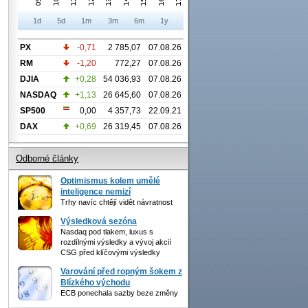
1d
5d
1m
3m
6m
1y
PX
-0,71
2 785,07
07.08.26
RM
-1,20
772,27
07.08.26
DJIA
+0,28
54 036,93
07.08.26
NASDAQ
+1,13
26 645,60
07.08.26
SP500
0,00
4 357,73
22.09.21
DAX
+0,69
26 319,45
07.08.26
Odborné články
Optimismus kolem umělé
inteligence nemizí
Trhy navíc chtějí vidět návratnost
Výsledková sezóna
Nasdaq pod tlakem, luxus s
rozdílnými výsledky a vývoj akcií
CSG před klíčovými výsledky
Varování před ropným šokem z
Blízkého východu
ECB ponechala sazby beze změny