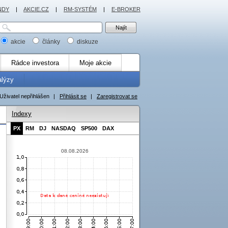
NDY
|
AKCIE.CZ
|
RM-SYSTÉM
|
E-BROKER
akcie
články
diskuze
Rádce investora
Moje akcie
alýzy
Uživatel nepřihlášen
|
Přihlásit se
|
Zaregistrovat se
Indexy
PX
RM
DJ
NASDAQ
SP500
DAX
08.08.2026