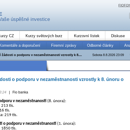
FIOFO
E
Vaše úspěšné investice
urzy CZ
Kurzy světových burz
Kurzovní lístek
Diskuse
Komentáře a doporučení
Firemní zprávy
Odborné články
An
 žádosti o podporu v nezaměstnanosti vzrostly k 8....
Sobota 8.8.2026 23:09
osti o podporu v nezaměstnanosti vzrostly k 8. únoru o
3:24
|
Fio banka
podporu v nezaměstnanosti
(8. února):
 213 tis.
6 tis.
: 219 tis.
sti o podporu v nezaměstnanosti
(1. února):
 1850 tis.