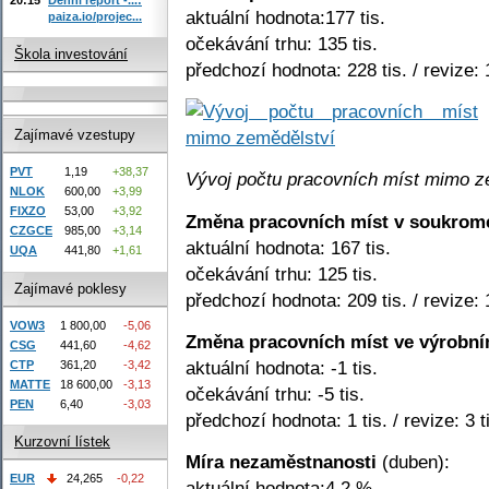
aktuální hodnota:177 tis.
paiza.io/projec...
očekávání trhu: 135 tis.
Škola investování
předchozí hodnota: 228 tis. / revize: 
Zajímavé vzestupy
PVT
1,19
+38,37
Vývoj počtu pracovních míst mimo 
NLOK
600,00
+3,99
FIXZO
53,00
+3,92
Změna pracovních míst v soukrom
CZGCE
985,00
+3,14
aktuální hodnota: 167 tis.
UQA
441,80
+1,61
očekávání trhu: 125 tis.
Zajímavé poklesy
předchozí hodnota: 209 tis. / revize: 
VOW3
1 800,00
-5,06
Změna pracovních míst ve výrobn
CSG
441,60
-4,62
aktuální hodnota: -1 tis.
CTP
361,20
-3,42
MATTE
18 600,00
-3,13
očekávání trhu: -5 tis.
PEN
6,40
-3,03
předchozí hodnota: 1 tis. / revize: 3 t
Kurzovní lístek
Míra nezaměstnanosti
(duben):
EUR
24,265
-0,22
aktuální hodnota:4,2 %