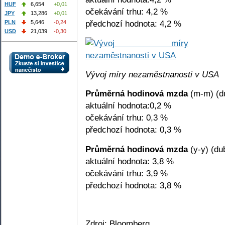
HUF
6,654
+0,01
očekávání trhu: 4,2 %
JPY
13,286
+0,01
předchozí hodnota: 4,2 %
PLN
5,646
-0,24
USD
21,039
-0,30
Vývoj míry nezaměstnanosti v USA
Průměrná hodinová mzda
(m-m) (d
aktuální hodnota:0,2 %
očekávání trhu: 0,3 %
předchozí hodnota: 0,3 %
Průměrná hodinová mzda
(y-y) (du
aktuální hodnota: 3,8 %
očekávání trhu: 3,9 %
předchozí hodnota: 3,8 %
Zdroj: Bloomberg