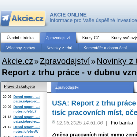
AKCIE ONLINE
informace pro Vaše úspěšné investice
Úvodní stránka
Zpravodajství
Kurzy CZ
Kurzy světový
Všechny zprávy
Novinky z trhů
Komentáře a doporučení
Akcie.cz
»
Zpravodajství
»
Novinky z 
Report z trhu práce - v dubnu vznik
Právě diskutujete
Zpravodajství
20:09
Denní report -...:
USA: Report z trhu práce
paiza.io/projec...
20:09
Denní report -...:
tisíc pracovních míst, oč
notes.io/e6rL7
21:13
Denní report -...:
paiza.io/projec...
02.05.2025 14:51:06
|
Fio banka
21:12
Denní report -...:
notes.io/e6qyW
Změna pracovních míst mimo země
20:15
Denní report -...: