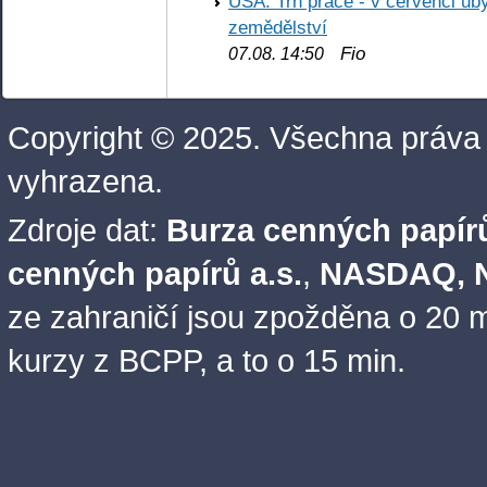
USA: Trh práce - v červenci ub
zemědělství
Fio
07.08. 14:50
Copyright © 2025. Všechna práva
vyhrazena.
Zdroje dat:
Burza cenných papírů
cenných papírů a.s.
,
NASDAQ, N
ze zahraničí jsou zpožděna o 20 m
kurzy z BCPP, a to o 15 min.