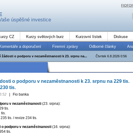
FIOFO
E
Vaše úspěšné investice
urzy CZ
Kurzy světových burz
Kurzovní lístek
Diskuse
Komentáře a doporučení
Firemní zprávy
Odborné články
An
 žádosti o podporu v nezaměstnanosti k 23. srpnu na...
Čtvrtek 6.8.2026 0:56
osti o podporu v nezaměstnanosti k 23. srpnu na 229 tis.
230 tis.
6:52
|
Fio banka
dporu v nezaměstnanosti
(23. srpna):
9 tis.
tis.
35 tis. / revize 234 tis.
ti o podporu v nezaměstnanosti
(16. srpna):
54 tis.