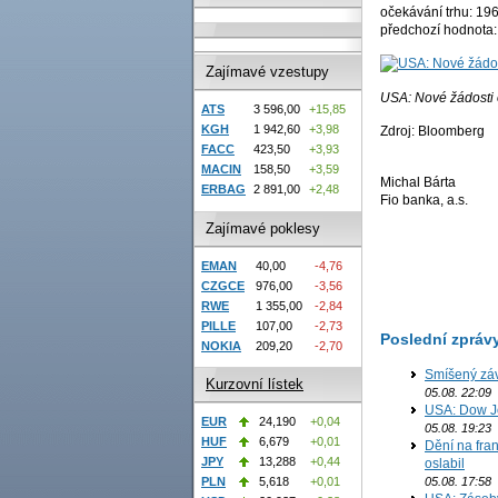
očekávání trhu: 1966
předchozí hodnota: 1
Zajímavé vzestupy
USA: Nové žádosti
ATS
3 596,00
+15,85
KGH
1 942,60
+3,98
Zdroj: Bloomberg
FACC
423,50
+3,93
MACIN
158,50
+3,59
Michal Bárta
ERBAG
2 891,00
+2,48
Fio banka, a.s.
Zajímavé poklesy
EMAN
40,00
-4,76
CZGCE
976,00
-3,56
RWE
1 355,00
-2,84
PILLE
107,00
-2,73
Poslední zpráv
NOKIA
209,20
-2,70
Smíšený záv
Kurzovní lístek
05.08. 22:09
USA: Dow J
EUR
24,190
+0,04
05.08. 19:23
HUF
6,679
+0,01
Dění na fran
JPY
13,288
+0,44
oslabil
05.08. 17:58
PLN
5,618
+0,01