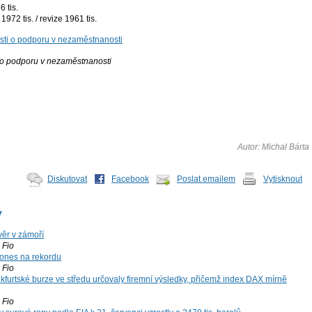
 tis.
972 tis. / revize 1961 tis.
 o podporu v nezaměstnanosti
Autor: Michal Bárta
Diskutovat
Facebook
Poslat emailem
Vytisknout
y
ěr v zámoří
Fio
ones na rekordu
Fio
kfurtské burze ve středu určovaly firemní výsledky, přičemž index DAX mírně
Fio