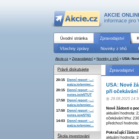
AKCIE ONLIN
informace pro 
Úvodní stránka
Zpravodajství
K
Všechny zprávy
Novinky z trhů
Akcie.cz
»
Zpravodajství
»
Novinky z trhů
»
USA: Nové
Právě diskutujete
Zpravodajství
20:15
Denní report -...:
USA: Nové žád
paiza.io/projec...
20:15
Denní report -...:
při očekávání 
notes.io/e5TUT
28.08.2025 14:3
17:50
Denní report -...:
paiza.io/projec...
Nové žádosti o po
17:50
Denní report -...:
aktuální hodnota: 22
notes.io/e5T61
očekávání trhu: 230 
14:03
Denní report -...:
předchozí hodnota: 2
paiza.io/projec...
Pokračující žádos
Škola investování
aktuální hodnota: 19