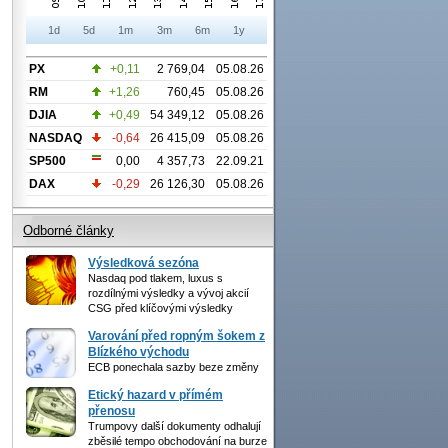
1d
5d
1m
3m
6m
1y
PX
+0,11
2 769,04
05.08.26
RM
+1,26
760,45
05.08.26
DJIA
+0,49
54 349,12
05.08.26
NASDAQ
-0,64
26 415,09
05.08.26
SP500
0,00
4 357,73
22.09.21
DAX
-0,29
26 126,30
05.08.26
Odborné články
Výsledková sezóna
Nasdaq pod tlakem, luxus s
rozdílnými výsledky a vývoj akcií
CSG před klíčovými výsledky
Varování před ropným šokem z
Blízkého východu
ECB ponechala sazby beze změny
Etický hazard v přímém
přenosu
Trumpovy další dokumenty odhalují
zběsilé tempo obchodování na burze