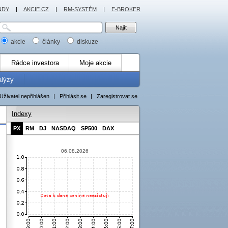
NDY
|
AKCIE.CZ
|
RM-SYSTÉM
|
E-BROKER
akcie
články
diskuze
Rádce investora
Moje akcie
alýzy
Uživatel nepřihlášen
|
Přihlásit se
|
Zaregistrovat se
Indexy
PX
RM
DJ
NASDAQ
SP500
DAX
06.08.2026