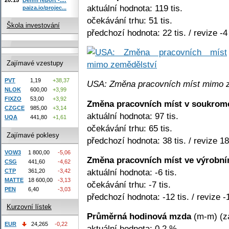
aktuální hodnota: 119 tis.
paiza.io/projec...
očekávání trhu: 51 tis.
Škola investování
předchozí hodnota: 22 tis. / revize -4 
Zajímavé vzestupy
PVT
1,19
+38,37
USA: Změna pracovních míst mimo 
NLOK
600,00
+3,99
FIXZO
53,00
+3,92
Změna pracovních míst v soukrom
CZGCE
985,00
+3,14
aktuální hodnota: 97 tis.
UQA
441,80
+1,61
očekávání trhu: 65 tis.
Zajímavé poklesy
předchozí hodnota: 38 tis. / revize 18 
VOW3
1 800,00
-5,06
Změna pracovních míst ve výrobní
CSG
441,60
-4,62
aktuální hodnota: -6 tis.
CTP
361,20
-3,42
MATTE
18 600,00
-3,13
očekávání trhu: -7 tis.
PEN
6,40
-3,03
předchozí hodnota: -12 tis. / revize -1
Kurzovní lístek
Průměrná hodinová mzda
(m-m) (zá
EUR
24,265
-0,22
aktuální hodnota: 0,2 %