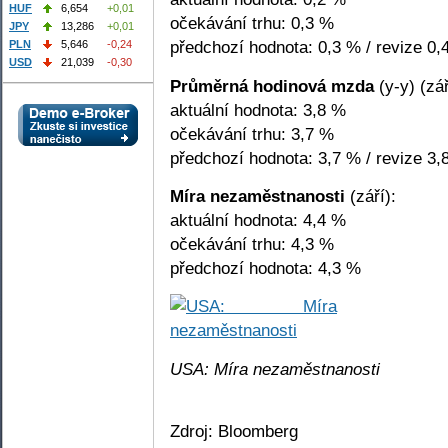
HUF
6,654
+0,01
očekávání trhu: 0,3 %
JPY
13,286
+0,01
předchozí hodnota: 0,3 % / revize 0,
PLN
5,646
-0,24
USD
21,039
-0,30
Průměrná hodinová mzda
(y-y) (zář
aktuální hodnota: 3,8 %
očekávání trhu: 3,7 %
předchozí hodnota: 3,7 % / revize 3,
Míra nezaměstnanosti
(září):
aktuální hodnota: 4,4 %
očekávání trhu: 4,3 %
předchozí hodnota: 4,3 %
USA: Míra nezaměstnanosti
Zdroj: Bloomberg