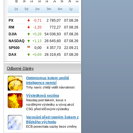
1d
5d
1m
3m
6m
1y
PX
-0,71
2 785,07
07.08.26
RM
-1,20
772,27
07.08.26
DJIA
+0,28
54 036,93
07.08.26
NASDAQ
+1,13
26 645,60
07.08.26
SP500
0,00
4 357,73
22.09.21
DAX
+0,69
26 319,45
07.08.26
Odborné články
Optimismus kolem umělé
inteligence nemizí
Trhy navíc chtějí vidět návratnost
Výsledková sezóna
Nasdaq pod tlakem, luxus s
rozdílnými výsledky a vývoj akcií
CSG před klíčovými výsledky
Varování před ropným šokem z
Blízkého východu
ECB ponechala sazby beze změny