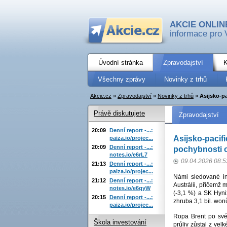
AKCIE ONLIN
informace pro 
Úvodní stránka
Zpravodajství
K
Všechny zprávy
Novinky z trhů
Akcie.cz
»
Zpravodajství
»
Novinky z trhů
»
Asijsko-pa
Právě diskutujete
Zpravodajství
20:09
Denní report -...:
Asijsko-pacif
paiza.io/projec...
20:09
Denní report -...:
pochybnosti o
notes.io/e6rL7
09.04.2026 08:5
21:13
Denní report -...:
paiza.io/projec...
Námi sledované in
21:12
Denní report -...:
Austrálii, přičemž 
notes.io/e6qyW
(-3,1 %) a SK Hyni
20:15
Denní report -...:
zhruba 3,1 bil. won
paiza.io/projec...
Ropa Brent po své
Škola investování
průliv zůstal z vel