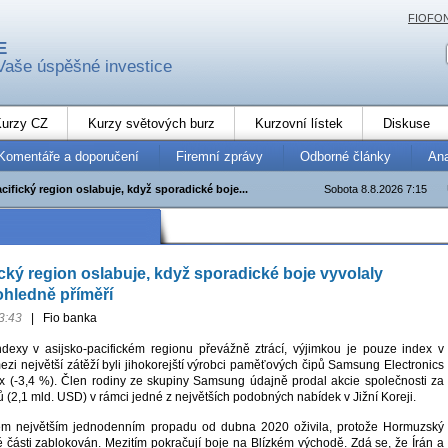
FIOFO
E
Vaše úspěšné investice
urzy CZ
Kurzy světových burz
Kurzovní lístek
Diskuse
Komentáře a doporučení
Firemní zprávy
Odborné články
An
cifický region oslabuje, když sporadické boje...
Sobota 8.8.2026 7:15
ický region oslabuje, když sporadické boje vyvolaly
hledně příměří
3:43
|
Fio banka
dexy v asijsko-pacifickém regionu převážně ztrácí, výjimkou je pouze index v
mezi největší zátěží byli jihokorejští výrobci paměťových čipů Samsung Electronics
x (-3,4 %). Člen rodiny ze skupiny Samsung údajně prodal akcie společnosti za
ů (2,1 mld. USD) v rámci jedné z největších podobných nabídek v Jižní Koreji.
m největším jednodenním propadu od dubna 2020 oživila, protože Hormuzský
ké části zablokován. Mezitím pokračují boje na Blízkém východě. Zdá se, že Írán a