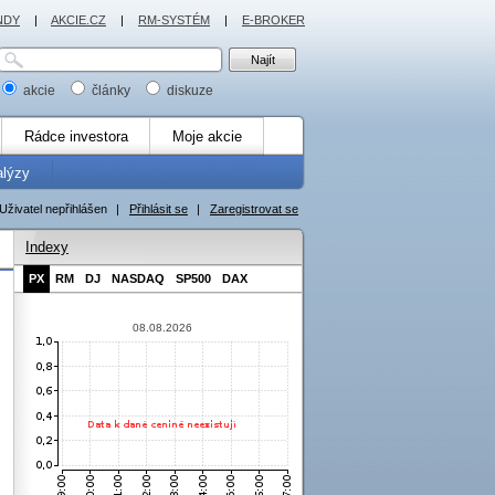
NDY
|
AKCIE.CZ
|
RM-SYSTÉM
|
E-BROKER
akcie
články
diskuze
Rádce investora
Moje akcie
alýzy
Uživatel nepřihlášen
|
Přihlásit se
|
Zaregistrovat se
Indexy
PX
RM
DJ
NASDAQ
SP500
DAX
08.08.2026