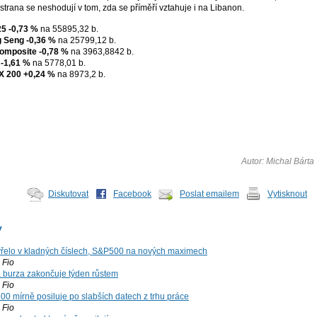
strana se neshodují v tom, zda se příměří vztahuje i na Libanon.
25
-0,73 %
na 55895,32 b.
 Seng
-0,36 %
na 25799,12 b.
omposite
-0,78 %
na 3963,8842 b.
-1,61 %
na 5778,01 b.
X 200
+0,24 %
na 8973,2 b.
Autor: Michal Bárta
Diskutovat
Facebook
Poslat emailem
Vytisknout
y
řelo v kladných číslech, S&P500 na nových maximech
Fio
á burza zakončuje týden růstem
Fio
00 mírně posiluje po slabších datech z trhu práce
Fio