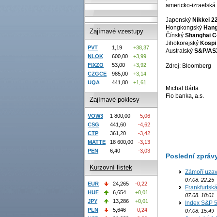
americko-izraelská 
Japonský
Nikkei 2
Hongkongský
Hang
Zajímavé vzestupy
Čínský
Shanghai C
Jihokorejský
Kospi
PVT
1,19
+38,37
Australský
S&P/AS
NLOK
600,00
+3,99
FIXZO
53,00
+3,92
Zdroj: Bloomberg
CZGCE
985,00
+3,14
UQA
441,80
+1,61
Michal Bárta
Fio banka, a.s.
Zajímavé poklesy
VOW3
1 800,00
-5,06
CSG
441,60
-4,62
CTP
361,20
-3,42
MATTE
18 600,00
-3,13
PEN
6,40
-3,03
Poslední zpráv
Kurzovní lístek
Zámoří uzav
07.08. 22:25
EUR
24,265
-0,22
Frankfurtsk
HUF
6,654
+0,01
07.08. 18:01
JPY
13,286
+0,01
Index S&P 5
PLN
5,646
-0,24
07.08. 15:49