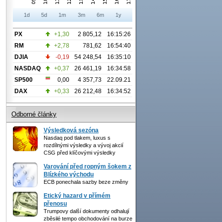
1d
5d
1m
3m
6m
1y
PX
+1,30
2 805,12
16:15:26
RM
+2,78
781,62
16:54:40
DJIA
-0,19
54 248,54
16:35:10
NASDAQ
+0,37
26 461,19
16:34:58
SP500
0,00
4 357,73
22.09.21
DAX
+0,33
26 212,48
16:34:52
Odborné články
Výsledková sezóna
Nasdaq pod tlakem, luxus s
rozdílnými výsledky a vývoj akcií
CSG před klíčovými výsledky
Varování před ropným šokem z
Blízkého východu
ECB ponechala sazby beze změny
Etický hazard v přímém
přenosu
Trumpovy další dokumenty odhalují
zběsilé tempo obchodování na burze