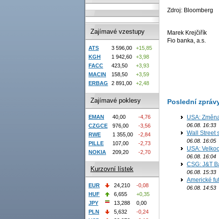
Zdroj: Bloomberg
Zajímavé vzestupy
Marek Krejčiřík
Fio banka, a.s.
ATS
3 596,00
+15,85
KGH
1 942,60
+3,98
FACC
423,50
+3,93
MACIN
158,50
+3,59
ERBAG
2 891,00
+2,48
Zajímavé poklesy
Poslední zpráv
EMAN
40,00
-4,76
USA: Změna 
06.08. 16:33
CZGCE
976,00
-3,56
Wall Street
RWE
1 355,00
-2,84
06.08. 16:05
PILLE
107,00
-2,73
USA: Velkoo
NOKIA
209,20
-2,70
06.08. 16:04
CSG: J&T Ba
Kurzovní lístek
06.08. 15:33
Americké fu
EUR
24,210
-0,08
06.08. 14:53
HUF
6,655
+0,35
JPY
13,288
0,00
PLN
5,632
-0,24