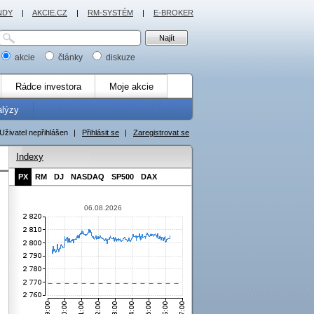
NDY
|
AKCIE.CZ
|
RM-SYSTÉM
|
E-BROKER
akcie
články
diskuze
Rádce investora
Moje akcie
alýzy
Uživatel nepřihlášen
|
Přihlásit se
|
Zaregistrovat se
Indexy
PX
RM
DJ
NASDAQ
SP500
DAX
06.08.2026