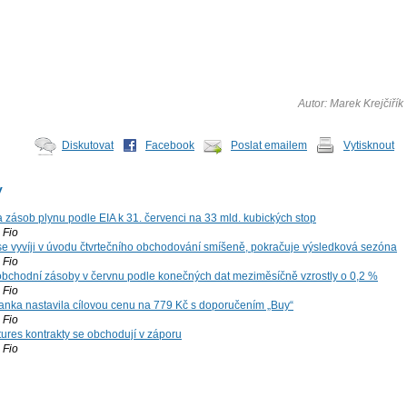
Autor: Marek Krejčiřík
Diskutovat
Facebook
Poslat emailem
Vytisknout
y
zásob plynu podle EIA k 31. červenci na 33 mld. kubických stop
Fio
 se vyvíji v úvodu čtvrtečního obchodování smíšeně, pokračuje výsledková sezóna
Fio
bchodní zásoby v červnu podle konečných dat meziměsíčně vzrostly o 0,2 %
Fio
nka nastavila cílovou cenu na 779 Kč s doporučením „Buy“
Fio
tures kontrakty se obchodují v záporu
Fio