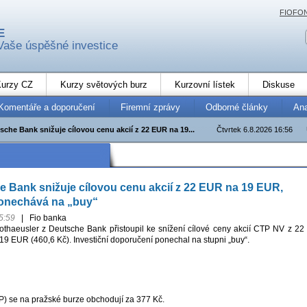
FIOFO
E
Vaše úspěšné investice
urzy CZ
Kurzy světových burz
Kurzovní lístek
Diskuse
Komentáře a doporučení
Firemní zprávy
Odborné články
An
che Bank snižuje cílovou cenu akcií z 22 EUR na 19...
Čtvrtek 6.8.2026 16:56
 Bank snižuje cílovou cenu akcií z 22 EUR na 19 EUR,
onechává na „buy“
5:59
|
Fio banka
thaeusler z Deutsche Bank přistoupil ke snížení cílové ceny akcií CTP NV z 22
19 EUR (460,6 Kč). Investiční doporučení ponechal na stupni „buy“.
 se na pražské burze obchodují za 377 Kč.