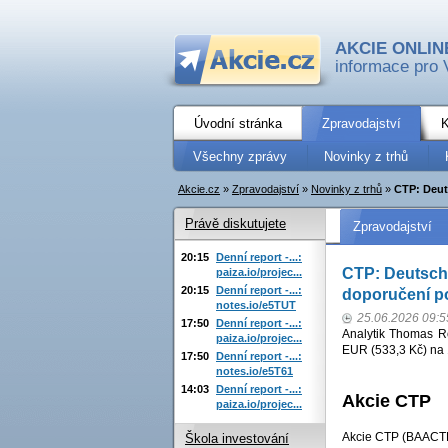
AKCIE ONLIN
informace pro 
Úvodní stránka
Zpravodajství
K
Všechny zprávy
Novinky z trhů
Akcie.cz
»
Zpravodajství
»
Novinky z trhů
»
CTP: Deuts
Právě diskutujete
Zpravodajství
20:15
Denní report -...:
CTP: Deutsche
paiza.io/projec...
20:15
Denní report -...:
doporučení p
notes.io/e5TUT
25.06.2026 09:5
17:50
Denní report -...:
Analytik Thomas Ro
paiza.io/projec...
EUR (533,3 Kč) na 
17:50
Denní report -...:
notes.io/e5T61
14:03
Denní report -...:
Akcie CTP
paiza.io/projec...
Akcie CTP (BAACTP)
Škola investování