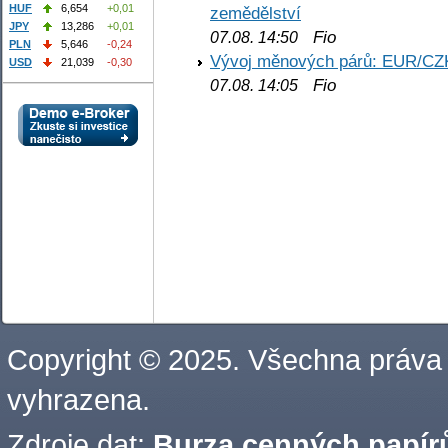
HUF
6,654
+0,01
zemědělství
JPY
13,286
+0,01
Fio
07.08. 14:50
PLN
5,646
-0,24
Vývoj měnových párů: EUR/CZ
USD
21,039
-0,30
Fio
07.08. 14:05
Copyright © 2025. Všechna práva
vyhrazena.
Zdroje dat:
Burza cenných papírů