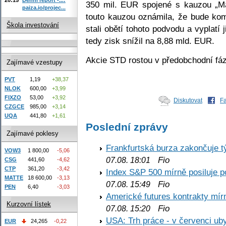
350 mil. EUR spojené s kauzou „Ma
paiza.io/projec...
touto kauzou oznámila, že bude kom
Škola investování
stali obětí tohoto podvodu a vyplatí
tedy zisk snížil na 8,88 mld. EUR.
Akcie STD rostou v předobchodní fázi
Zajímavé vzestupy
PVT
1,19
+38,37
NLOK
600,00
+3,99
FIXZO
53,00
+3,92
Diskutovat
F
CZGCE
985,00
+3,14
UQA
441,80
+1,61
Poslední zprávy
Zajímavé poklesy
Frankfurtská burza zakončuje 
VOW3
1 800,00
-5,06
Fio
07.08. 18:01
CSG
441,60
-4,62
CTP
361,20
-3,42
Index S&P 500 mírně posiluje p
MATTE
18 600,00
-3,13
Fio
07.08. 15:49
PEN
6,40
-3,03
Americké futures kontrakty mírn
Kurzovní lístek
Fio
07.08. 15:20
USA: Trh práce - v červenci ub
EUR
24,265
-0,22