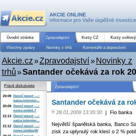
AKCIE ONLINE
informace pro Vaše úspěšné investice
Úvodní stránka
Zpravodajství
Kurzy CZ
Kurzy světový
Všechny zprávy
Novinky z trhů
Komentáře a doporučení
Akcie.cz
»
Zpravodajství
»
Novinky z
trhů
»
Santander očekává za rok 20
Právě diskutujete
Zpravodajství
20:09
Denní report -...:
Santander očekává za rok
paiza.io/projec...
20:09
Denní report -...:
notes.io/e6rL7
28.01.2009 13:35:30
|
Fio banka
21:13
Denní report -...:
paiza.io/projec...
Největší španělská banka, Banco Sa
21:12
Denní report -...:
zisk za uplynulý rok klesl o 2 % po
notes.io/e6qyW
20:15
Denní report -...: