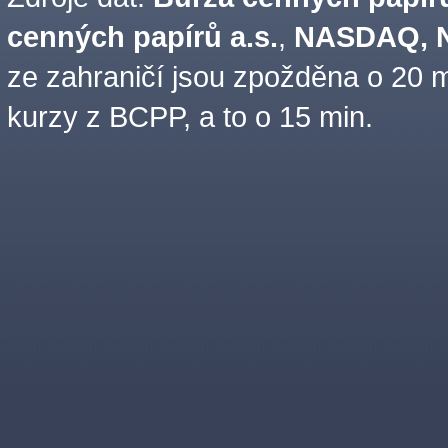
cenných papírů a.s.
,
NASDAQ, N
ze zahraničí jsou zpožděna o 20 m
kurzy z BCPP, a to o 15 min.