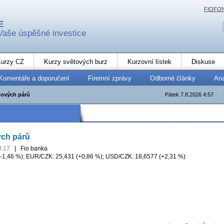
FIOFO
E
Vaše úspěšné investice
urzy CZ
Kurzy světových burz
Kurzovní lístek
Diskuse
Komentáře a doporučení
Firemní zprávy
Odborné články
An
ových párů
Pátek 7.8.2026 4:57
ch párů
4:17
|
Fio banka
-1,46 %); EUR/CZK: 25,431 (+0,86 %); USD/CZK: 18,6577 (+2,31 %)