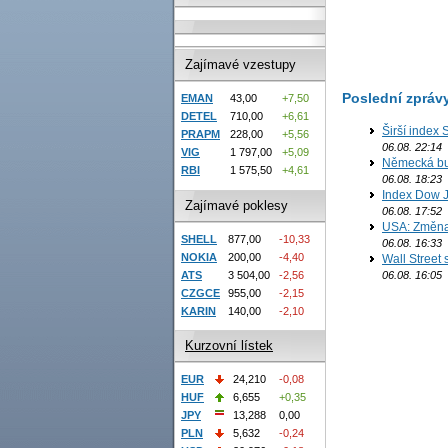
Zajímavé vzestupy
Poslední zpráv
EMAN
43,00
+7,50
DETEL
710,00
+6,61
Širší index 
PRAPM
228,00
+5,56
06.08. 22:14
VIG
1 797,00
+5,09
Německá bur
RBI
1 575,50
+4,61
06.08. 18:23
Index Dow J
Zajímavé poklesy
06.08. 17:52
USA: Změna 
SHELL
877,00
-10,33
06.08. 16:33
NOKIA
200,00
-4,40
Wall Street
06.08. 16:05
ATS
3 504,00
-2,56
CZGCE
955,00
-2,15
KARIN
140,00
-2,10
Kurzovní lístek
EUR
24,210
-0,08
HUF
6,655
+0,35
JPY
13,288
0,00
PLN
5,632
-0,24