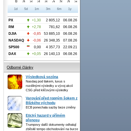
1d
5d
1m
3m
6m
1y
PX
+1,30
2 805,12
06.08.26
RM
+2,78
781,62
06.08.26
DJIA
-0,85
53 885,10
06.08.26
NASDAQ
-0,06
26 348,35
07.08.26
SP500
0,00
4 357,73
22.09.21
DAX
+0,05
26 140,13
06.08.26
Odborné články
Výsledková sezóna
Nasdaq pod tlakem, luxus s
rozdílnými výsledky a vývoj akcií
CSG před klíčovými výsledky
Varování před ropným šokem z
Blízkého východu
ECB ponechala sazby beze změny
Etický hazard v přímém
přenosu
Trumpovy další dokumenty odhalují
zběsilé tempo obchodování na burze