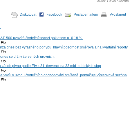
Autor: Pavel Šlechta
Diskutovat
Facebook
Poslat emailem
Vytisknout
y
S&P 500 uzavírá čtvrteční seanci poklesem o -0,18 %.
Fio
za dnes bez výrazného pohybu, hlavní pozornost směřovala na kvartální reporty
Fio
ones se drží v červených úrovních.
Fio
zásob plynu podle EIA k 31. červenci na 33 mld. kubických stop
Fio
 se vyvíji v úvodu čtvrtečního obchodování smíšeně, pokračuje výsledková sezóna
Fio