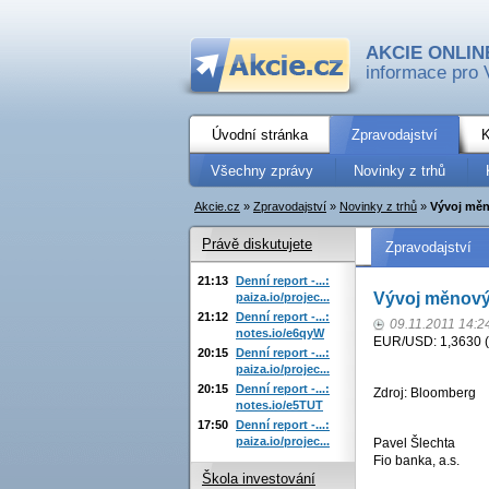
AKCIE ONLIN
informace pro 
Úvodní stránka
Zpravodajství
K
Všechny zprávy
Novinky z trhů
Akcie.cz
»
Zpravodajství
»
Novinky z trhů
»
Vývoj měn
Právě diskutujete
Zpravodajství
21:13
Denní report -...:
Vývoj měnový
paiza.io/projec...
21:12
Denní report -...:
09.11.2011 14:2
notes.io/e6qyW
EUR/USD: 1,3630 (
20:15
Denní report -...:
paiza.io/projec...
20:15
Denní report -...:
Zdroj: Bloomberg
notes.io/e5TUT
17:50
Denní report -...:
paiza.io/projec...
Pavel Šlechta
Fio banka, a.s.
Škola investování