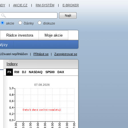
NDY
|
AKCIE.CZ
|
RM-SYSTÉM
|
E-BROKER
akcie
články
diskuze
Rádce investora
Moje akcie
alýzy
Uživatel nepřihlášen
|
Přihlásit se
|
Zaregistrovat se
Indexy
PX
RM
DJ
NASDAQ
SP500
DAX
07.08.2026