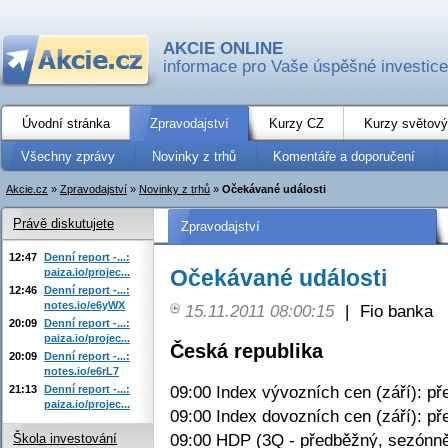
AKCIE ONLINE
informace pro Vaše úspěšné investice
Úvodní stránka
Zpravodajství
Kurzy CZ
Kurzy světový
Všechny zprávy
Novinky z trhů
Komentáře a doporučení
Akcie.cz
»
Zpravodajství
»
Novinky z trhů
»
Očekávané události
Právě diskutujete
Zpravodajství
12:47
Denní report -...:
Očekávané události
paiza.io/projec...
12:46
Denní report -...:
notes.io/e6yWX
15.11.2011 08:00:15
|
Fio banka
20:09
Denní report -...:
paiza.io/projec...
Česká republika
20:09
Denní report -...:
notes.io/e6rL7
09:00 Index vývozních cen (září): př
21:13
Denní report -...:
paiza.io/projec...
09:00 Index dovozních cen (září): př
09:00 HDP (3Q - předběžný, sezónně
Škola investování