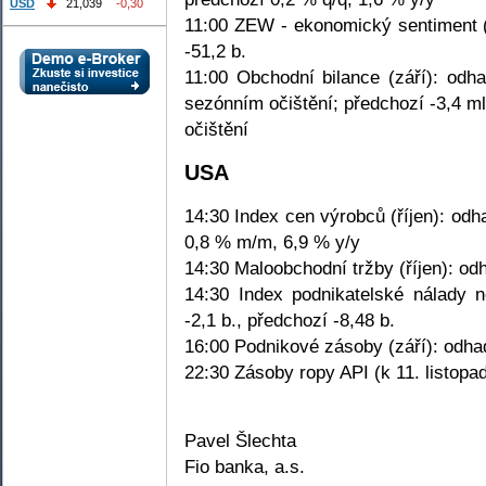
USD
21,039
-0,30
11:00 ZEW - ekonomický sentiment (l
-51,2 b.
11:00 Obchodní bilance (září): od
sezónním očištění; předchozí -3,4 
očištění
USA
14:30 Index cen výrobců (říjen): od
0,8 % m/m, 6,9 % y/y
14:30 Maloobchodní tržby (říjen): od
14:30 Index podnikatelské nálady 
-2,1 b., předchozí -8,48 b.
16:00 Podnikové zásoby (září): odha
22:30 Zásoby ropy API (k 11. listopad
Pavel Šlechta
Fio banka, a.s.