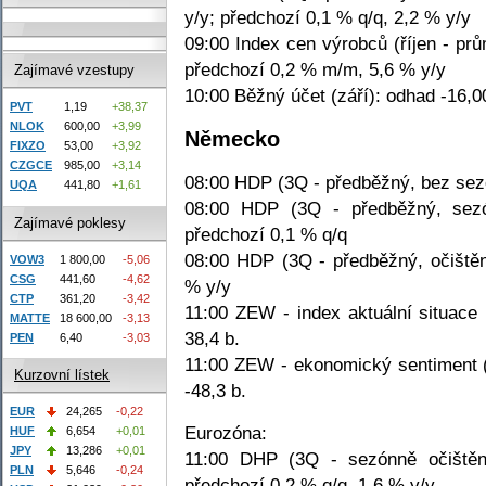
y/y; předchozí 0,1 % q/q, 2,2 % y/y
09:00 Index cen výrobců (říjen - pr
předchozí 0,2 % m/m, 5,6 % y/y
Zajímavé vzestupy
10:00 Běžný účet (září): odhad -16,0
PVT
1,19
+38,37
NLOK
600,00
+3,99
Německo
FIXZO
53,00
+3,92
CZGCE
985,00
+3,14
08:00 HDP (3Q - předběžný, bez sezó
UQA
441,80
+1,61
08:00 HDP (3Q - předběžný, sezó
Zajímavé poklesy
předchozí 0,1 % q/q
08:00 HDP (3Q - předběžný, očištěn
VOW3
1 800,00
-5,06
CSG
441,60
-4,62
% y/y
CTP
361,20
-3,42
11:00 ZEW - index aktuální situace 
MATTE
18 600,00
-3,13
38,4 b.
PEN
6,40
-3,03
11:00 ZEW - ekonomický sentiment (l
Kurzovní lístek
-48,3 b.
EUR
24,265
-0,22
Eurozóna:
HUF
6,654
+0,01
JPY
13,286
+0,01
11:00 DHP (3Q - sezónně očištěn
PLN
5,646
-0,24
předchozí 0,2 % q/q, 1,6 % y/y