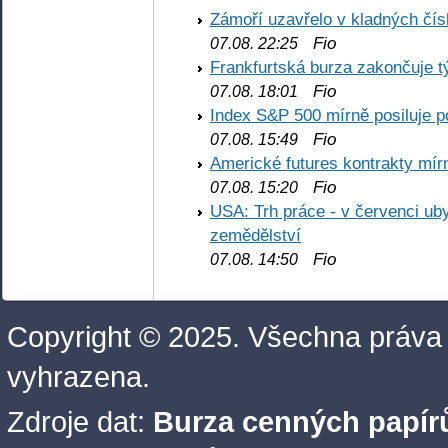
Zámoří uzavřelo v kladných č
Fio
07.08. 22:25
Frankfurtská burza zakončuje 
Fio
07.08. 18:01
Index S&P 500 mírně posiluje p
Fio
07.08. 15:49
Americké futures kontrakty mírn
Fio
07.08. 15:20
USA: Trh práce - v červenci ub
zemědělství
Fio
07.08. 14:50
Copyright © 2025. Všechna práva
vyhrazena.
Zdroje dat:
Burza cenných papírů