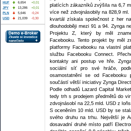
HUF
6,654
+0,01
platících zákazníků zvýšila na 6,7 m
JPY
13,286
+0,01
více než zdvojnásobily na 828,9 ml.
PLN
5,646
-0,24
kvartál získala společnost z her 
USD
21,039
-0,30
dlouhodoběji mezi 91 a 94. Zynga ne
Projektu Z, který by měl zname
Facebooku. Tento projekt by měl z
platformy Facebooku na vlastní pl
službu Facebooku Connect. Přech
kontakty ani postup ve hře. Zynga
sociální síť pro své hráče, po
osamostatnění se od Facebooku p
součástí větší iniciativy Zynga Direct
Podle odhadů Lazard Capital Market
tedy trh s prodejem předmětů do vir
zdvojnásobí na 22,5 mld. USD z loň
S oceněním 10 mld. USD by se stala
svého druhu na trhu. Největší je A
dosavadní druhé místo patří Electr