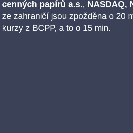
cenných papírů a.s.
,
NASDAQ, N
ze zahraničí jsou zpožděna o 20 m
kurzy z BCPP, a to o 15 min.