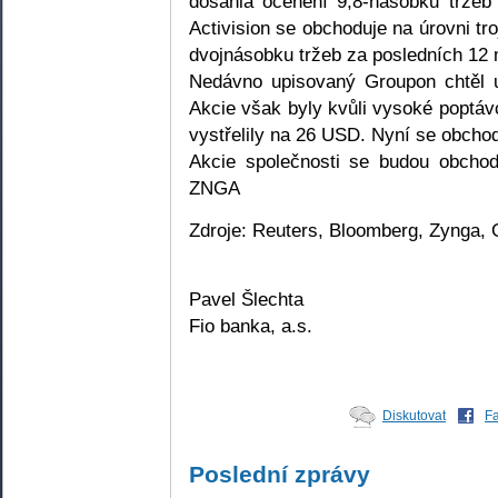
dosáhla ocenění 9,8-násobku tržeb
Activision se obchoduje na úrovni tr
dvojnásobku tržeb za posledních 12
Nedávno upisovaný Groupon chtěl 
Akcie však byly kvůli vysoké poptá
vystřelily na 26 USD. Nyní se obcho
Akcie společnosti se budou obcho
ZNGA
Zdroje: Reuters, Bloomberg, Zynga,
Pavel Šlechta
Fio banka, a.s.
Diskutovat
F
Poslední zprávy