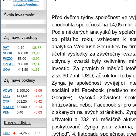
paiza.io/projec...
Škola investování
Před dvěma týdny společnost ve vyj
ohodnotila společnost na 14,05 mld.
Podle některých analytiků by společn
Zajímavé vzestupy
do příštího roku, vzhledem k sou
analytika Wedbush Securities by fir
PVT
1,19
+38,37
účetní výsledky za závěrečný kvart
NLOK
600,00
+3,99
FIXZO
53,00
+3,92
uplynulý kvartál byly ovlivněny m
CZGCE
985,00
+3,14
investic. Za prvních 9 měsíců leto
UQA
441,80
+1,61
zisk 30,7 ml. USD, ačkoli loni to byl
Zajímavé poklesy
Zynga je společnost vyvíjející in
sociální síti Facebook (nedávno ex
VOW3
1 800,00
-5,06
CSG
441,60
-4,62
Google+). Vysoká závislost spole
CTP
361,20
-3,42
kritizována, neboť Facebook si pro 
MATTE
18 600,00
-3,13
získaných na svých stránkách. Zyng
PEN
6,40
-3,03
uživatelů a 232 ml. měsíčně aktiv
Kurzovní lístek
poskytované Zynga jsou zdarma, 
„výhod". 4. listopadu společnost uv
EUR
24,265
-0,22