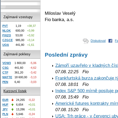
Miloslav Veselý
Zajímavé vzestupy
Fio banka, a.s.
PVT
1,19
+38,37
NLOK
600,00
+3,99
FIXZO
53,00
+3,92
CZGCE
985,00
+3,14
Diskutovat
F
UQA
441,80
+1,61
Poslední zprávy
Zajímavé poklesy
VOW3
1 800,00
-5,06
Zámoří uzavřelo v kladných č
CSG
441,60
-4,62
Fio
07.08. 22:25
CTP
361,20
-3,42
Frankfurtská burza zakončuje 
MATTE
18 600,00
-3,13
PEN
6,40
-3,03
Fio
07.08. 18:01
Index S&P 500 mírně posiluje p
Kurzovní lístek
Fio
07.08. 15:49
EUR
24,265
-0,22
Americké futures kontrakty mírn
HUF
6,654
+0,01
Fio
07.08. 15:20
JPY
13,286
+0,01
PLN
5,646
-0,24
USA: Trh práce - v červenci ub