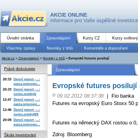
AKCIE ONLINE
informace pro Vaše úspěšné investice
Úvodní stránka
Zpravodajství
Kurzy CZ
Kurzy světový
Všechny zprávy
Novinky z trhů
Komentáře a doporučení
Akcie.cz
»
Zpravodajství
»
Novinky z trhů
»
Evropské futures posilují
Právě diskutujete
Zpravodajství
20:33
Denní report -...:
Evropské futures posilují
paiza.io/projec...
20:33
Denní report -...:
notes.io/e6iyb
09.02.2012 08:37:38
|
Fio banka
12:47
Denní report -...:
Futures na evropský Euro Stoxx 50 p
paiza.io/projec...
12:46
Denní report -...:
notes.io/e6yWX
20:09
Denní report -...:
Futures na německý DAX rostou o 0,
paiza.io/projec...
Zdroj: Bloomberg
Škola investování