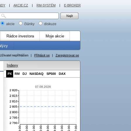
NDY
|
AKCIE.CZ
|
RM-SYSTÉM
|
E-BROKER
akcie
články
diskuze
Rádce investora
Moje akcie
alýzy
Uživatel nepřihlášen
|
Přihlásit se
|
Zaregistrovat se
Indexy
PX
RM
DJ
NASDAQ
SP500
DAX
07.08.2026