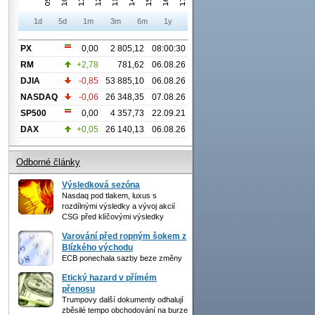
1d
5d
1m
3m
6m
1y
PX
0,00
2 805,12
08:00:30
RM
+2,78
781,62
06.08.26
DJIA
-0,85
53 885,10
06.08.26
NASDAQ
-0,06
26 348,35
07.08.26
SP500
0,00
4 357,73
22.09.21
DAX
+0,05
26 140,13
06.08.26
Odborné články
Výsledková sezóna
Nasdaq pod tlakem, luxus s
rozdílnými výsledky a vývoj akcií
CSG před klíčovými výsledky
Varování před ropným šokem z
Blízkého východu
ECB ponechala sazby beze změny
Etický hazard v přímém
přenosu
Trumpovy další dokumenty odhalují
zběsilé tempo obchodování na burze