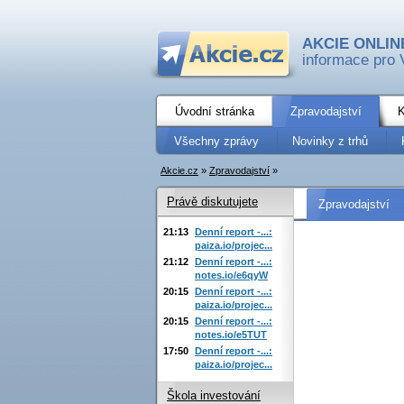
AKCIE ONLIN
informace pro 
Úvodní stránka
Zpravodajství
K
Všechny zprávy
Novinky z trhů
Akcie.cz
»
Zpravodajství
»
Právě diskutujete
Zpravodajství
21:13
Denní report -...:
paiza.io/projec...
21:12
Denní report -...:
notes.io/e6qyW
20:15
Denní report -...:
paiza.io/projec...
20:15
Denní report -...:
notes.io/e5TUT
17:50
Denní report -...:
paiza.io/projec...
Škola investování