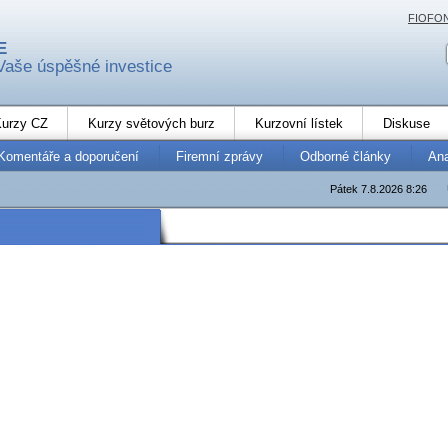
FIOFO
E
Vaše úspěšné investice
urzy CZ
Kurzy světových burz
Kurzovní lístek
Diskuse
Komentáře a doporučení
Firemní zprávy
Odborné články
An
Pátek 7.8.2026 8:26