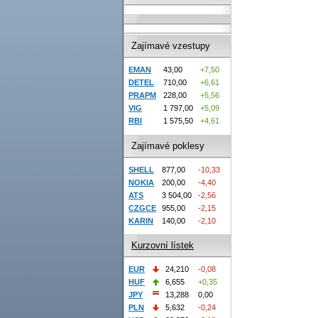
Zajímavé vzestupy
EMAN
43,00
+7,50
DETEL
710,00
+6,61
PRAPM
228,00
+5,56
VIG
1 797,00
+5,09
RBI
1 575,50
+4,61
Zajímavé poklesy
SHELL
877,00
-10,33
NOKIA
200,00
-4,40
ATS
3 504,00
-2,56
CZGCE
955,00
-2,15
KARIN
140,00
-2,10
Kurzovní lístek
EUR
24,210
-0,08
HUF
6,655
+0,35
JPY
13,288
0,00
PLN
5,632
-0,24