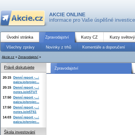
AKCIE ONLINE
informace pro Vaše úspěšné investice
Úvodní stránka
Zpravodajství
Kurzy CZ
Kurzy světový
Všechny zprávy
Novinky z trhů
Komentáře a doporučení
Akcie.cz
»
Zpravodajství
»
Právě diskutujete
Zpravodajství
20:15
Denní report -...:
paiza.io/projec...
20:15
Denní report -...:
notes.io/e5TUT
17:50
Denní report -...:
paiza.io/projec...
17:50
Denní report -...:
notes.io/e5T61
14:03
Denní report -...:
paiza.io/projec...
Škola investování