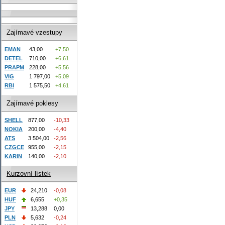
Zajímavé vzestupy
EMAN
43,00
+7,50
DETEL
710,00
+6,61
PRAPM
228,00
+5,56
VIG
1 797,00
+5,09
RBI
1 575,50
+4,61
Zajímavé poklesy
SHELL
877,00
-10,33
NOKIA
200,00
-4,40
ATS
3 504,00
-2,56
CZGCE
955,00
-2,15
KARIN
140,00
-2,10
Kurzovní lístek
EUR
24,210
-0,08
HUF
6,655
+0,35
JPY
13,288
0,00
PLN
5,632
-0,24