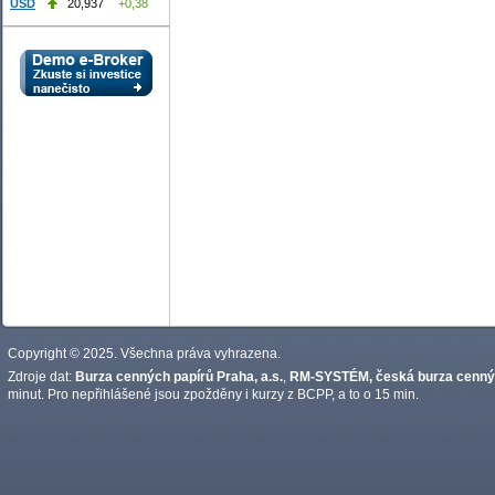
USD
20,937
+0,38
Copyright © 2025. Všechna práva vyhrazena.
Zdroje dat:
Burza cenných papírů Praha, a.s.
,
RM-SYSTÉM, česká burza cennýc
minut. Pro nepřihlášené jsou zpožděny i kurzy z BCPP, a to o 15 min.