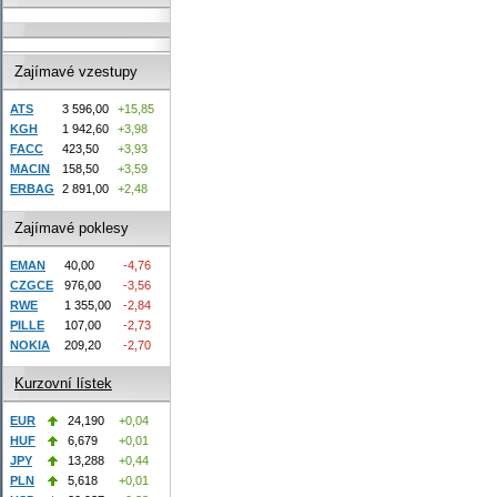
Zajímavé vzestupy
ATS
3 596,00
+15,85
KGH
1 942,60
+3,98
FACC
423,50
+3,93
MACIN
158,50
+3,59
ERBAG
2 891,00
+2,48
Zajímavé poklesy
EMAN
40,00
-4,76
CZGCE
976,00
-3,56
RWE
1 355,00
-2,84
PILLE
107,00
-2,73
NOKIA
209,20
-2,70
Kurzovní lístek
EUR
24,190
+0,04
HUF
6,679
+0,01
JPY
13,288
+0,44
PLN
5,618
+0,01