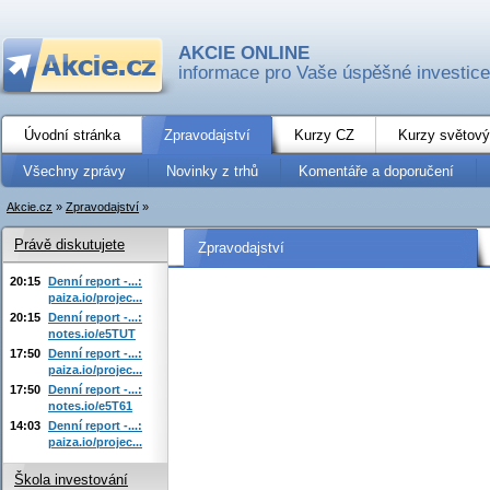
AKCIE ONLINE
informace pro Vaše úspěšné investice
Úvodní stránka
Zpravodajství
Kurzy CZ
Kurzy světový
Všechny zprávy
Novinky z trhů
Komentáře a doporučení
Akcie.cz
»
Zpravodajství
»
Právě diskutujete
Zpravodajství
20:15
Denní report -...:
paiza.io/projec...
20:15
Denní report -...:
notes.io/e5TUT
17:50
Denní report -...:
paiza.io/projec...
17:50
Denní report -...:
notes.io/e5T61
14:03
Denní report -...:
paiza.io/projec...
Škola investování