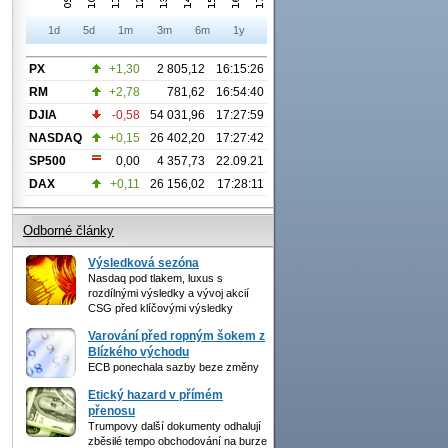
1d
5d
1m
3m
6m
1y
PX
+1,30
2 805,12
16:15:26
RM
+2,78
781,62
16:54:40
DJIA
-0,58
54 031,96
17:27:59
NASDAQ
+0,15
26 402,20
17:27:42
SP500
0,00
4 357,73
22.09.21
DAX
+0,11
26 156,02
17:28:11
Odborné články
Výsledková sezóna
Nasdaq pod tlakem, luxus s
rozdílnými výsledky a vývoj akcií
CSG před klíčovými výsledky
Varování před ropným šokem z
Blízkého východu
ECB ponechala sazby beze změny
Etický hazard v přímém
přenosu
Trumpovy další dokumenty odhalují
zběsilé tempo obchodování na burze