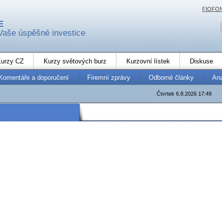
FIOFO
E
Vaše úspěšné investice
urzy CZ
Kurzy světových burz
Kurzovní lístek
Diskuse
Komentáře a doporučení
Firemní zprávy
Odborné články
An
Čtvrtek 6.8.2026 17:49