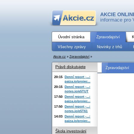
AKCIE ONLIN
informace pro 
Úvodní stránka
Zpravodajství
K
Všechny zprávy
Novinky z trhů
Akcie.cz
»
Zpravodajství
»
Právě diskutujete
Zpravodajství
20:15
Denní report -...:
paiza.io/projec...
20:15
Denní report -...:
notes.io/e5TUT
17:50
Denní report -...:
paiza.io/projec...
17:50
Denní report -...:
notes.io/e5T61
14:03
Denní report -...:
paiza.io/projec...
Škola investování