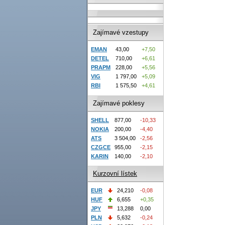
Zajímavé vzestupy
EMAN
43,00
+7,50
DETEL
710,00
+6,61
PRAPM
228,00
+5,56
VIG
1 797,00
+5,09
RBI
1 575,50
+4,61
Zajímavé poklesy
SHELL
877,00
-10,33
NOKIA
200,00
-4,40
ATS
3 504,00
-2,56
CZGCE
955,00
-2,15
KARIN
140,00
-2,10
Kurzovní lístek
EUR
24,210
-0,08
HUF
6,655
+0,35
JPY
13,288
0,00
PLN
5,632
-0,24