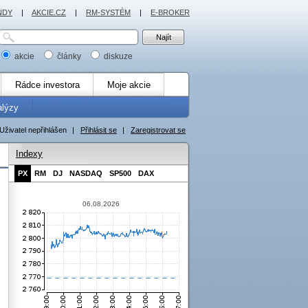
NDY
|
AKCIE.CZ
|
RM-SYSTÉM
|
E-BROKER
akcie
články
diskuze
Rádce investora
Moje akcie
alýzy
Uživatel nepřihlášen
|
Přihlásit se
|
Zaregistrovat se
Indexy
PX
RM
DJ
NASDAQ
SP500
DAX
06.08.2026