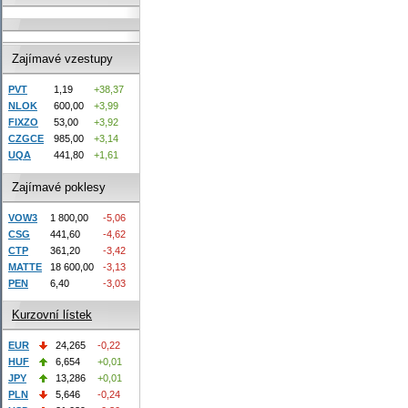
Zajímavé vzestupy
PVT
1,19
+38,37
NLOK
600,00
+3,99
FIXZO
53,00
+3,92
CZGCE
985,00
+3,14
UQA
441,80
+1,61
Zajímavé poklesy
VOW3
1 800,00
-5,06
CSG
441,60
-4,62
CTP
361,20
-3,42
MATTE
18 600,00
-3,13
PEN
6,40
-3,03
Kurzovní lístek
EUR
24,265
-0,22
HUF
6,654
+0,01
JPY
13,286
+0,01
PLN
5,646
-0,24