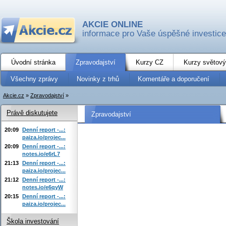
AKCIE ONLINE
informace pro Vaše úspěšné investice
Úvodní stránka
Zpravodajství
Kurzy CZ
Kurzy světový
Všechny zprávy
Novinky z trhů
Komentáře a doporučení
Akcie.cz
»
Zpravodajství
»
Právě diskutujete
Zpravodajství
20:09
Denní report -...:
paiza.io/projec...
20:09
Denní report -...:
notes.io/e6rL7
21:13
Denní report -...:
paiza.io/projec...
21:12
Denní report -...:
notes.io/e6qyW
20:15
Denní report -...:
paiza.io/projec...
Škola investování