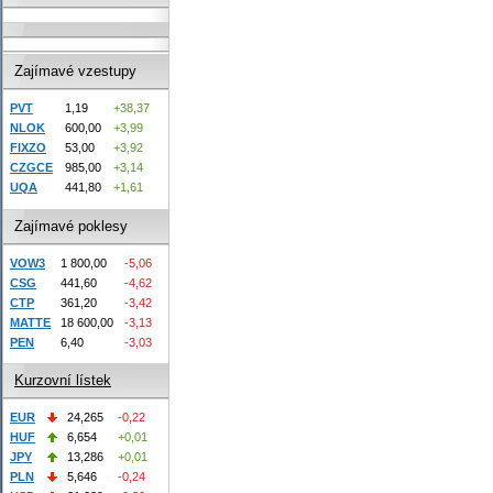
Zajímavé vzestupy
PVT
1,19
+38,37
NLOK
600,00
+3,99
FIXZO
53,00
+3,92
CZGCE
985,00
+3,14
UQA
441,80
+1,61
Zajímavé poklesy
VOW3
1 800,00
-5,06
CSG
441,60
-4,62
CTP
361,20
-3,42
MATTE
18 600,00
-3,13
PEN
6,40
-3,03
Kurzovní lístek
EUR
24,265
-0,22
HUF
6,654
+0,01
JPY
13,286
+0,01
PLN
5,646
-0,24