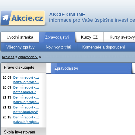
AKCIE ONLINE
informace pro Vaše úspěšné investice
Úvodní stránka
Zpravodajství
Kurzy CZ
Kurzy světový
Všechny zprávy
Novinky z trhů
Komentáře a doporučení
Akcie.cz
»
Zpravodajství
»
Právě diskutujete
Zpravodajství
20:09
Denní report -...:
paiza.io/projec...
20:09
Denní report -...:
notes.io/e6rL7
21:13
Denní report -...:
paiza.io/projec...
21:12
Denní report -...:
notes.io/e6qyW
20:15
Denní report -...:
paiza.io/projec...
Škola investování