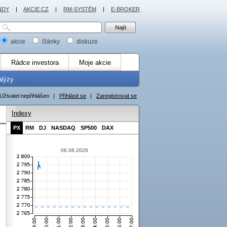
NDY
|
AKCIE.CZ
|
RM-SYSTÉM
|
E-BROKER
akcie
články
diskuze
Rádce investora
Moje akcie
alýzy
Uživatel nepřihlášen
|
Přihlásit se
|
Zaregistrovat se
Indexy
PX
RM
DJ
NASDAQ
SP500
DAX
06.08.2026