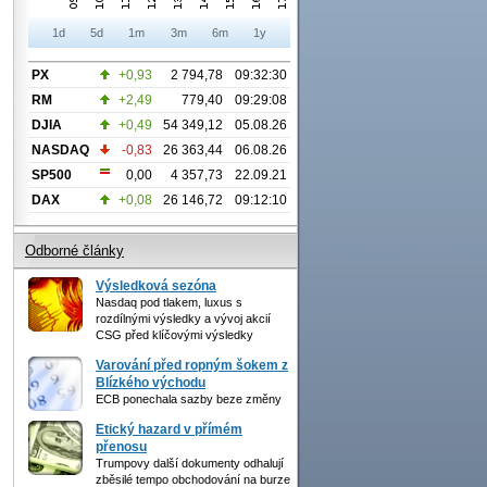
1d
5d
1m
3m
6m
1y
PX
+0,93
2 794,78
09:32:30
RM
+2,49
779,40
09:29:08
DJIA
+0,49
54 349,12
05.08.26
NASDAQ
-0,83
26 363,44
06.08.26
SP500
0,00
4 357,73
22.09.21
DAX
+0,08
26 146,72
09:12:10
Odborné články
Výsledková sezóna
Nasdaq pod tlakem, luxus s
rozdílnými výsledky a vývoj akcií
CSG před klíčovými výsledky
Varování před ropným šokem z
Blízkého východu
ECB ponechala sazby beze změny
Etický hazard v přímém
přenosu
Trumpovy další dokumenty odhalují
zběsilé tempo obchodování na burze