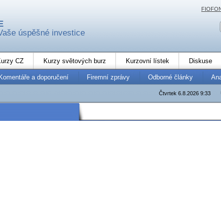
FIOFO
E
Vaše úspěšné investice
urzy CZ
Kurzy světových burz
Kurzovní lístek
Diskuse
Komentáře a doporučení
Firemní zprávy
Odborné články
An
Čtvrtek 6.8.2026 9:33