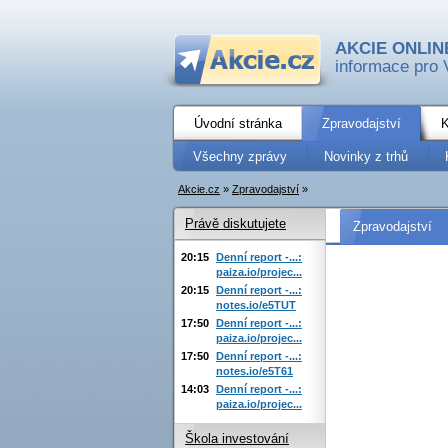
AKCIE ONLIN
informace pro 
Úvodní stránka
Zpravodajství
K
Všechny zprávy
Novinky z trhů
Akcie.cz
»
Zpravodajství
»
Právě diskutujete
Zpravodajství
20:15
Denní report -...:
paiza.io/projec...
20:15
Denní report -...:
notes.io/e5TUT
17:50
Denní report -...:
paiza.io/projec...
17:50
Denní report -...:
notes.io/e5T61
14:03
Denní report -...:
paiza.io/projec...
Škola investování