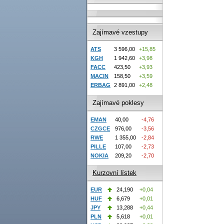
Zajímavé vzestupy
ATS
3 596,00
+15,85
KGH
1 942,60
+3,98
FACC
423,50
+3,93
MACIN
158,50
+3,59
ERBAG
2 891,00
+2,48
Zajímavé poklesy
EMAN
40,00
-4,76
CZGCE
976,00
-3,56
RWE
1 355,00
-2,84
PILLE
107,00
-2,73
NOKIA
209,20
-2,70
Kurzovní lístek
EUR
24,190
+0,04
HUF
6,679
+0,01
JPY
13,288
+0,44
PLN
5,618
+0,01