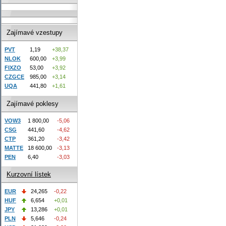
Zajímavé vzestupy
PVT
1,19
+38,37
NLOK
600,00
+3,99
FIXZO
53,00
+3,92
CZGCE
985,00
+3,14
UQA
441,80
+1,61
Zajímavé poklesy
VOW3
1 800,00
-5,06
CSG
441,60
-4,62
CTP
361,20
-3,42
MATTE
18 600,00
-3,13
PEN
6,40
-3,03
Kurzovní lístek
EUR
24,265
-0,22
HUF
6,654
+0,01
JPY
13,286
+0,01
PLN
5,646
-0,24