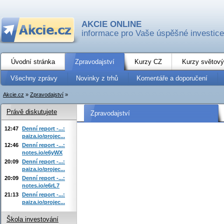
AKCIE ONLINE
informace pro Vaše úspěšné investice
Úvodní stránka
Zpravodajství
Kurzy CZ
Kurzy světový
Všechny zprávy
Novinky z trhů
Komentáře a doporučení
Akcie.cz
»
Zpravodajství
»
Právě diskutujete
Zpravodajství
12:47
Denní report -...:
paiza.io/projec...
12:46
Denní report -...:
notes.io/e6yWX
20:09
Denní report -...:
paiza.io/projec...
20:09
Denní report -...:
notes.io/e6rL7
21:13
Denní report -...:
paiza.io/projec...
Škola investování