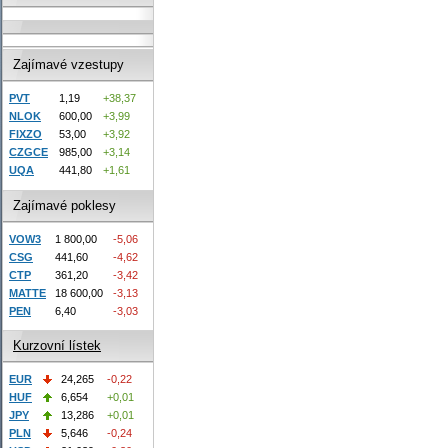
Zajímavé vzestupy
PVT
1,19
+38,37
NLOK
600,00
+3,99
FIXZO
53,00
+3,92
CZGCE
985,00
+3,14
UQA
441,80
+1,61
Zajímavé poklesy
VOW3
1 800,00
-5,06
CSG
441,60
-4,62
CTP
361,20
-3,42
MATTE
18 600,00
-3,13
PEN
6,40
-3,03
Kurzovní lístek
EUR
24,265
-0,22
HUF
6,654
+0,01
JPY
13,286
+0,01
PLN
5,646
-0,24