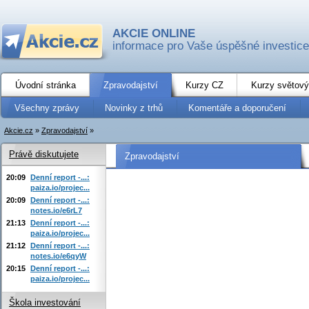
AKCIE ONLINE
informace pro Vaše úspěšné investice
Úvodní stránka
Zpravodajství
Kurzy CZ
Kurzy světový
Všechny zprávy
Novinky z trhů
Komentáře a doporučení
Akcie.cz
»
Zpravodajství
»
Právě diskutujete
Zpravodajství
20:09
Denní report -...:
paiza.io/projec...
20:09
Denní report -...:
notes.io/e6rL7
21:13
Denní report -...:
paiza.io/projec...
21:12
Denní report -...:
notes.io/e6qyW
20:15
Denní report -...:
paiza.io/projec...
Škola investování